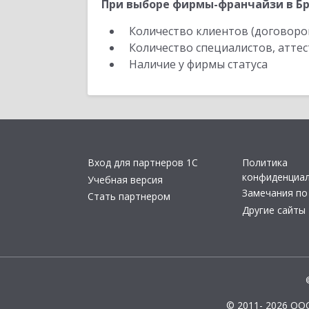
При выборе фирмы-франчайзи в Бр
Количество клиентов (договоро
Количество специалистов, атте
Наличие у фирмы статуса
Вход для партнеров 1С
Политика
конфиденциа
Учебная версия
Замечания по
Стать партнером
Другие сайты
© 2011- 2026 ОО