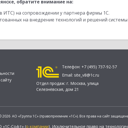
янске, обратите внимание на:
в ИТС) на сопровождении у партнера фирмы 1С.
стованных на внедрение технологий и решений системы
Телефон:
+7 (495) 737-92-57
льности
Email:
site_v8@1c.ru
 сайту
Отдел продаж:
г. Москва
,
улица
Селезнёвская, дом 21
© 2026 АО «Группа 1С» (правопреемник «1С»). Все права на сайт защищен
О «1С-Софт» (
о компании
). Исключительное право на технологи