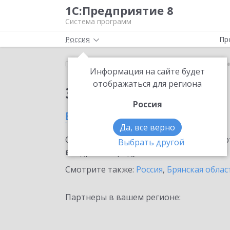
1С:Предприятие 8
Система программ
Россия
Пр
Главная
Сервисы ИТС
1С-Такском
1С-Такско
Информация на сайте будет
отображаться для региона
Заказать 1С-Такском
Россия
в Брянске
Да, все верно
Ознакомьтесь с информационными карт
Выбрать другой
внедрение продукта.
Смотрите также:
Россия
,
Брянская облас
Партнеры в вашем регионе: