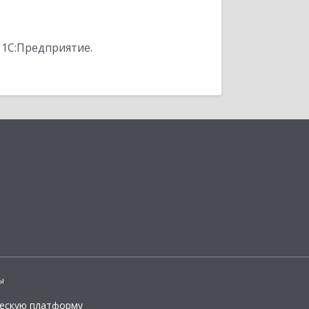
 1С:Предприятие.
ы
ческую платформу