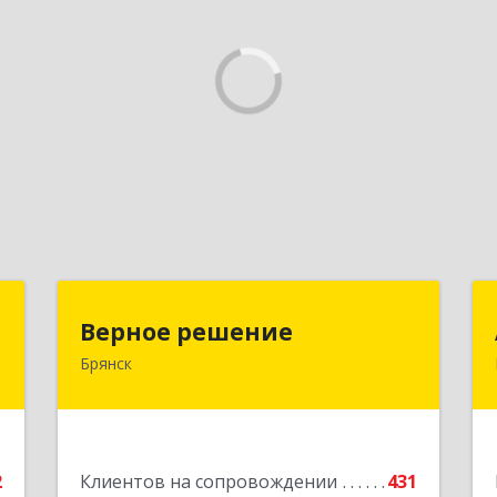
с
Верное решение
Верное решение
Брянск
,
241035, Брянская обл, Брянск г,
3
Ульянова ул, дом № 4, оф.307
е
Подробнее
2
Клиентов на сопровождении
431