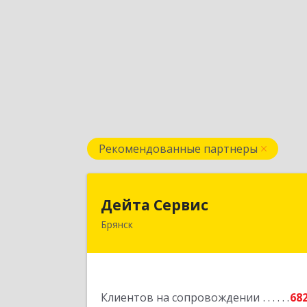
Рекомендованные партнеры
Дейта Серви
Дейта Сервис
Брянск
241035, Брянская обл, Брянск г
Ульянова ул, дом № 4, оф.40
Подробне
Клиентов на сопровождении
68