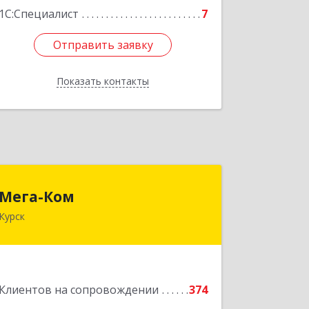
1С:Специалист
7
Отправить заявку
Отправить заявку
Показать контакты
Назад
Мега-Ком
Мега-Ком
Курск
305001, Курская обл, Курск г, Красной
Армии ул, дом № 23 А
Подробнее
Клиентов на сопровождении
374