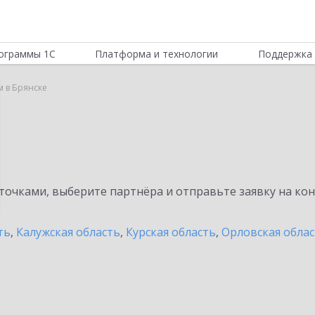
ограммы 1С
Платформа и технологии
Поддержка 
м в Брянске
очками, выберите партнёра и отправьте заявку на ко
ть
,
Калужская область
,
Курская область
,
Орловская обла