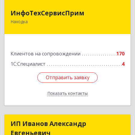
ИнфоТехСервисПрим
ИнфоТехСервисПрим
Находка
692916, Приморский край, Находка г,
Чернышевского ул, дом № 36, оф.305
Подробнее
Клиентов на сопровождении
170
1С:Специалист
4
Отправить заявку
Отправить заявку
Показать контакты
Назад
ИП Иванов Александр
ИП Иванов Александр
Евгеньевич
Евгеньевич