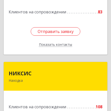
Горнореченский пгт, Октябрьская ул, дом № 5
Клиентов на сопровождении
83
Подробнее
Отправить заявку
Отправить заявку
Показать контакты
Назад
НИКСИС
НИКСИС
Находка
692903, Приморский край, Находка г,
Находкинский пр-кт, дом № 84, кв.73А
Подробнее
Клиентов на сопровождении
108