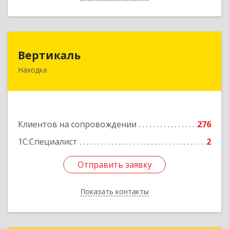
Вертикаль
Вертикаль
Находка
692928, Приморский край, Находка г,
Постышева ул, дом № 27
Подробнее
Клиентов на сопровождении
276
1С:Специалист
2
Отправить заявку
Отправить заявку
Показать контакты
Назад