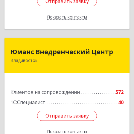
Отправить заявку
Отправить заявку
Показать контакты
Назад
Юманс Внедренческий Центр
Юманс Внедренческий Центр
Владивосток
690014, Приморский край, Владивосток г,
Некрасовская ул, дом № 48а
Подробнее
Клиентов на сопровождении
572
1С:Специалист
40
Отправить заявку
Отправить заявку
Показать контакты
Назад