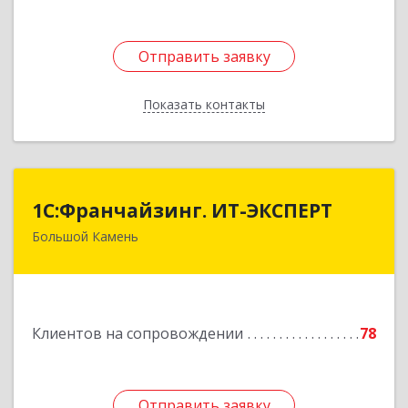
Отправить заявку
Отправить заявку
Показать контакты
Назад
1С:Франчайзинг. ИТ-ЭКСПЕРТ
1С:Франчайзинг. ИТ-ЭКСПЕРТ
Большой Камень
692806, Приморский край, Большой Камень г,
Карла Маркса ул, дом № 57, этаж 3
Подробнее
Клиентов на сопровождении
78
Отправить заявку
Отправить заявку