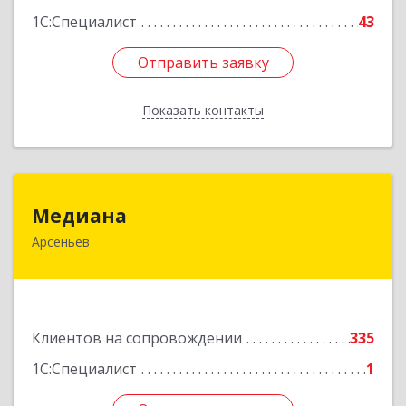
1С:Специалист
43
Отправить заявку
Отправить заявку
Показать контакты
Назад
Медиана
Медиана
Арсеньев
692330, Приморский край, Арсеньев г,
Ломоносова ул, дом № 24, кв.1
Подробнее
Клиентов на сопровождении
335
1С:Специалист
1