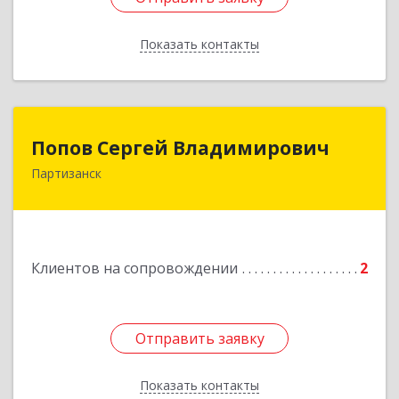
Показать контакты
Назад
Попов Сергей Владимирович
Попов Сергей Владимирович
Партизанск
692922, Приморский край, г. Находка, ул.
Пограничная, 30-18
Подробнее
Клиентов на сопровождении
2
Отправить заявку
Отправить заявку
Показать контакты
Назад