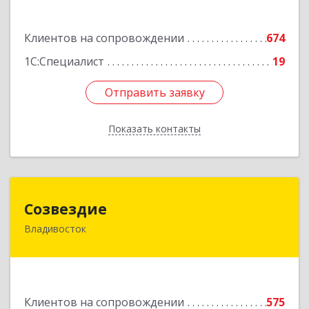
Подробнее
Клиентов на сопровождении
674
1С:Специалист
19
Отправить заявку
Отправить заявку
Показать контакты
Назад
Созвездие
Созвездие
Владивосток
690069, Приморский край, Владивосток г,
Тухачевского ул, дом № 62, кв.94
Подробнее
Клиентов на сопровождении
575