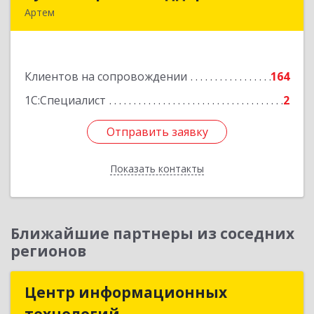
Артем
692760, Приморский край, Артем г, Фрунзе ул,
дом № 54А, каб.21
Клиентов на сопровождении
164
Подробнее
1С:Специалист
2
Отправить заявку
Отправить заявку
Показать контакты
Назад
Ближайшие партнеры из соседних
регионов
Центр информационных
Центр информационных