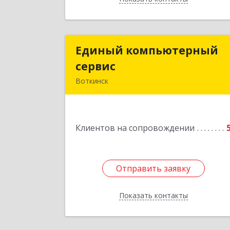
Единый компьютерный
Единый компьютерны
сервис
серви
Воткинск
Подробне
Клиентов на сопровождении
Отправить заявку
Отправить заявку
Показать контакты
Назад