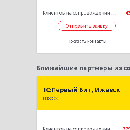
Октябрьская ул, дом № 68, оф.
Клиентов на сопровождении
4
Подробне
Отправить заявку
Отправить заявку
Показать контакты
Назад
Ближайшие партнеры из со
1С:Первый Бит, Ижевс
1С:Первый Бит, Ижевск
Ижевск
426008, Удмуртская Респ, Ижевск г
Коммунаров ул, дом № 23
Подробне
Клиентов на сопровождении
77