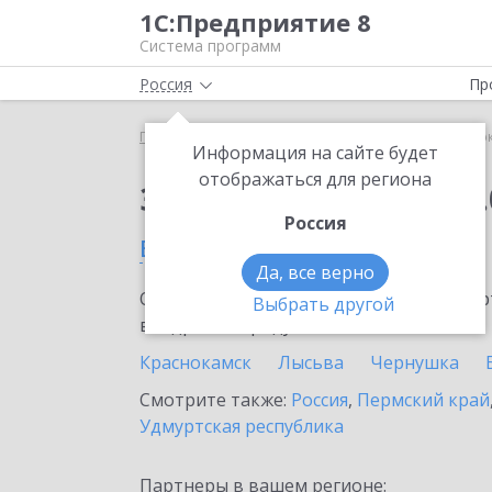
1С:Предприятие 8
Система программ
Россия
Пр
Главная
Сервисы ИТС
1С:Сверка 2.0
1С:Свер
Информация на сайте будет
отображаться для региона
Заказать 1С:Сверка 2.
Россия
в Верещагино
Да, все верно
Ознакомьтесь с информационными карт
Выбрать другой
внедрение продукта.
Краснокамск
Лысьва
Чернушка
Смотрите также:
Россия
,
Пермский край
Удмуртская республика
Партнеры в вашем регионе: