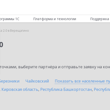
ограммы 1С
Платформа и технологии
Поддержка 
ка 2.0 в Верещагино
0
очками, выберите партнёра и отправьте заявку на ко
Березники
Чайковский
Показать все населенные
п
,
Кировская область
,
Республика Башкортостан
,
Республ