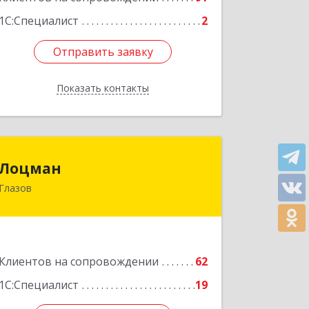
1С:Специалист
2
Отправить заявку
Отправить заявку
Показать контакты
Назад
Лоцман
Лоцман
Глазов
427620, Удмуртская Респ, Глазов г,
Сибирская ул, дом № 20
Подробнее
Клиентов на сопровождении
62
1С:Специалист
19