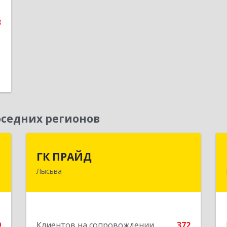
1
3
е
седних регионов
к
ГК ПРАЙД
ГК ПРАЙД
Лысьва
,
618909, Пермский край, Лысьва г,
4
Репина ул, дом № 41
е
Подробнее
9
Клиентов на сопровождении
372