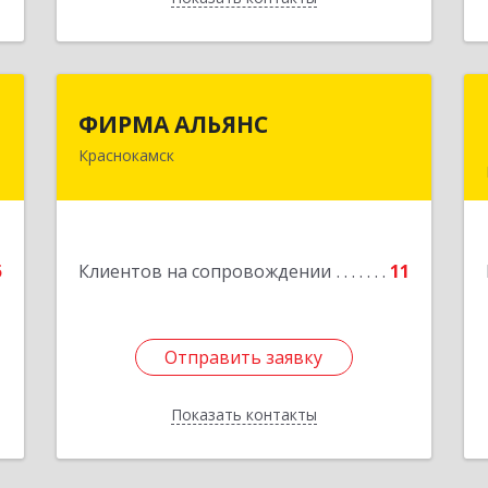
й
ФИРМА АЛЬЯНС
ФИРМА АЛЬЯНС
с
Краснокамск
Подробнее
е
5
Клиентов на сопровождении
11
Отправить заявку
Отправить заявку
Показать контакты
Назад