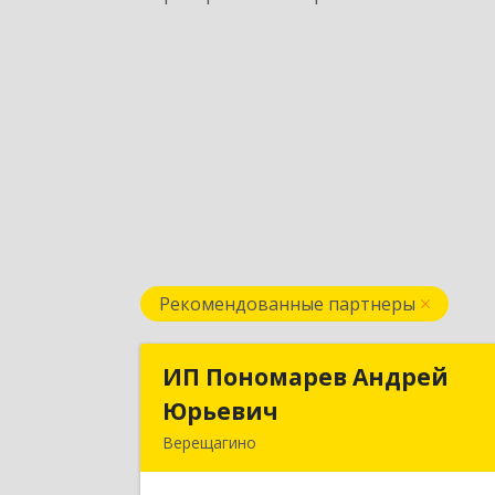
Рекомендованные партнеры
ИП Пономарев Андрей
ИП Пономарев Андре
Юрьевич
Юрьеви
Верещагино
617120, Пермский край
Верещагинский р-н, Верещагино г