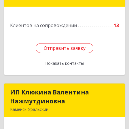
Ленинградская ул, дом № 1а, оф. 106
Подробнее
Клиентов на сопровождении
13
Отправить заявку
Отправить заявку
Показать контакты
Назад
ИП Клюкина Валентина
ИП Клюкина Валентина
Нажмутдиновна
Нажмутдиновна
Каменск-Уральский
623404, Свердловская обл, Каменск-Уральский
г, Крылова ул, дом № 19б, оф.2