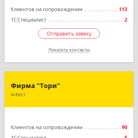
Подробнее
Клиентов на сопровождении
113
1С:Специалист
2
Отправить заявку
Отправить заявку
Показать контакты
Назад
Фирма "Тори"
Фирма "Тори"
Асбест
624286, Свердловская обл, Асбест г, Малышева
рп, Автомобилистов ул, дом № 7, кв.24
Подробнее
Клиентов на сопровождении
90
1С:Специалист
5