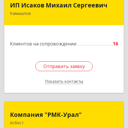
ИП Исаков Михаил Сергеевич
ИП Исаков Михаил Сергеевич
Камышлов
624860, Свердловская обл, Камышлов г, Ленина
ул, дом № 20
Подробнее
Клиентов на сопровождении
16
Отправить заявку
Отправить заявку
Показать контакты
Назад
Компания "РМК-Урал"
Компания "РМК-Урал"
Асбест
624260, Свердловская обл, Асбест г,