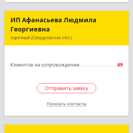
ИП Афанасьева Людмила
ИП Афанасьева Людмила
Георгиевна
Георгиевна
Заречный (Свердловская обл.)
624250, Свердловская обл, Заречный г,
Алещенкова ул, дом № 4, кв.46
Клиентов на сопровождении
69
Подробнее
Отправить заявку
Отправить заявку
Показать контакты
Назад