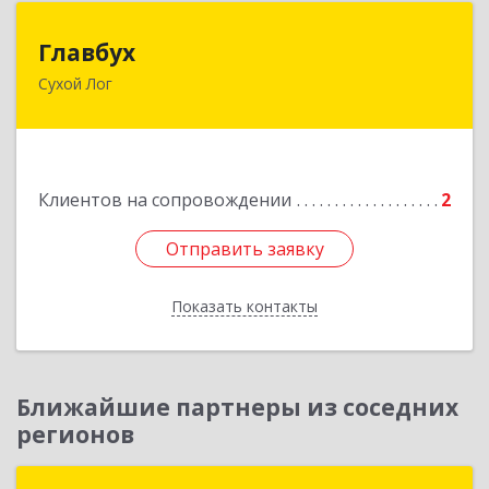
Главбух
Главбух
Сухой Лог
624800, Свердловская обл, Сухой Лог г,
Артиллеристов ул, дом № 41, кв.28
Подробнее
Клиентов на сопровождении
2
Отправить заявку
Отправить заявку
Показать контакты
Назад
Ближайшие партнеры из соседних
регионов