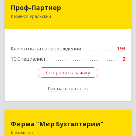
Проф-Партнер
Проф-Партнер
Каменск-Уральский
623406, Свердловская обл, Каменск-Уральский
г, Алюминиевая ул, дом № 38
Подробнее
Клиентов на сопровождении
193
1С:Специалист
2
Отправить заявку
Отправить заявку
Показать контакты
Назад
Фирма "Мир Бухгалтерии"
Фирма "Мир Бухгалтерии"
Камышлов
624860, Свердловская обл, Камышлов г,