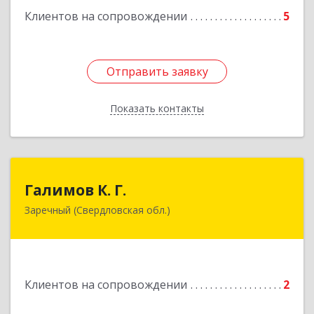
Клиентов на сопровождении
5
Подробнее
Отправить заявку
Отправить заявку
Показать контакты
Назад
Галимов К. Г.
Галимов К. Г.
Заречный (Свердловская обл.)
Свердловская обл, г. Заречный, ул. Кузнецова,
д.24, оф.72
Подробнее
Клиентов на сопровождении
2