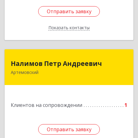
Отправить заявку
Отправить заявку
Показать контакты
Назад
Налимов Петр Андреевич
Налимов Петр Андреевич
Артемовский
623780, Свердловская обл, Артемовский г,
Добролюбова ул, дом № 25
Подробнее
Клиентов на сопровождении
1
Отправить заявку
Отправить заявку