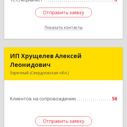
Отправить заявку
Отправить заявку
Показать контакты
Назад
ИП Хрущелев Алексей
ИП Хрущелев Алексей
Леонидович
Леонидович
Заречный (Свердловская обл.)
624250, Свердловская обл, Заречный г,
Курчатова ул, дом № 27/2, кв.57
Клиентов на сопровождении
56
Подробнее
Отправить заявку
Отправить заявку