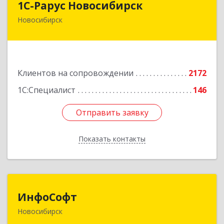
1С-Рарус Новосибирск
Новосибирск
630015, Новосибирская обл, Новосибирск г,
Планетная ул, дом № 30,производственный
корпус 2Б, пом.5а
Подробнее
Клиентов на сопровождении
2172
1С:Специалист
146
Отправить заявку
Отправить заявку
Показать контакты
Назад
ИнфоСофт
ИнфоСофт
Новосибирск
630091, Новосибирская обл, Новосибирск г,