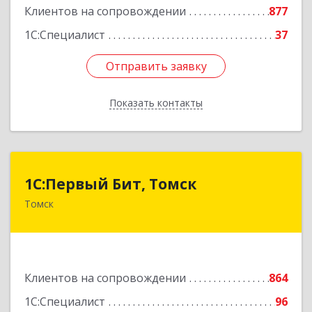
Клиентов на сопровождении
877
1С:Специалист
37
Отправить заявку
Отправить заявку
Показать контакты
Назад
1С:Первый Бит, Томск
1С:Первый Бит, Томск
Томск
634041, Томская обл, Томск г, Кирова пр-кт,
дом № 51А, оф.508
Подробнее
Клиентов на сопровождении
864
1С:Специалист
96