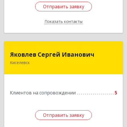
Отправить заявку
Отправить заявку
Показать контакты
Назад
Яковлев Сергей Иванович
Яковлев Сергей Иванович
Киселевск
650002, Кемеровская обл, г.Кемерово, пр-т
Шахтеров, дом № 90, кв.104
Подробнее
Клиентов на сопровождении
5
Отправить заявку
Отправить заявку