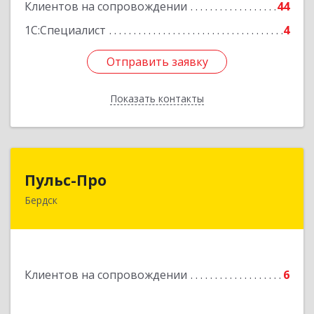
Клиентов на сопровождении
44
1С:Специалист
4
Отправить заявку
Отправить заявку
Показать контакты
Назад
Пульс-Про
Пульс-Про
Бердск
633010, Новосибирская обл, Бердск, Ленина,
дом № 89/8, оф.509
Подробнее
Клиентов на сопровождении
6