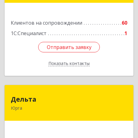
Подробнее
Клиентов на сопровождении
60
1С:Специалист
1
Отправить заявку
Отправить заявку
Показать контакты
Назад
Дельта
Дельта
Юрга
652050, Кемеровская область - Кузбасс обл,
Юрга г, Ленинградская ул, дом № 52, оф.32
Подробнее