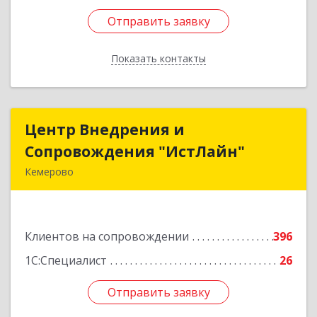
Отправить заявку
Отправить заявку
Показать контакты
Назад
Центр Внедрения и
Центр Внедрения и
Сопровождения "ИстЛайн"
Сопровождения "ИстЛайн"
Кемерово
650000, Кемеровская область - Кузбасс обл, г.о.
Кемеровский, Кемерово г, Мичурина ул, дом №
13А, этаж 3, пом.2, оф.301
Клиентов на сопровождении
396
Подробнее
1С:Специалист
26
Отправить заявку
Отправить заявку