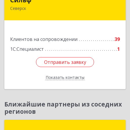
Северск
636000, Томская обл, Северск г, Спортивная ул,
дом № 2, оф.1
Подробнее
Клиентов на сопровождении
39
1С:Специалист
1
Отправить заявку
Отправить заявку
Показать контакты
Назад
Ближайшие партнеры из соседних
регионов
1С-Рарус Новосибирск