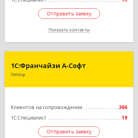
Отправить заявку
Отправить заявку
Показать контакты
Назад
1С:Франчайзи А-Софт
1С:Франчайзи А-Софт
Липецк
398059, Липецкая обл, Липецк г, Фрунзе ул,
дом № 27
Подробнее
Клиентов на сопровождении
366
1С:Специалист
19
Отправить заявку
Отправить заявку