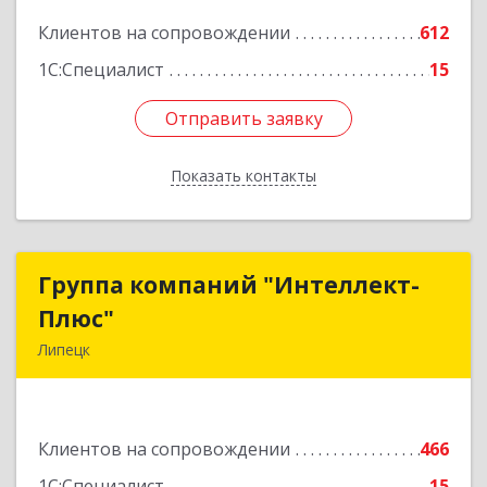
Подробнее
Клиентов на сопровождении
612
1С:Специалист
15
Отправить заявку
Отправить заявку
Показать контакты
Назад
Группа компаний "Интеллект-
Группа компаний "Интеллект-
Плюс"
Плюс"
Липецк
398024, Липецкая обл, Липецк г, Победы пл,
дом № 8, 306
Клиентов на сопровождении
466
Подробнее
1С:Специалист
15