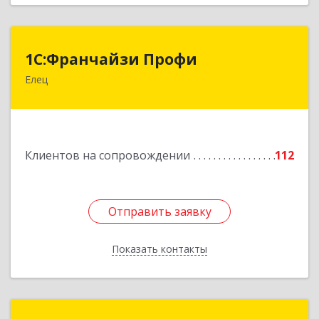
1С:Франчайзи Профи
1С:Франчайзи Профи
Елец
399784, Липецкая обл, Елец г, Гагарина ул,
Здание № 3а
Подробнее
Клиентов на сопровождении
112
Отправить заявку
Отправить заявку
Показать контакты
Назад