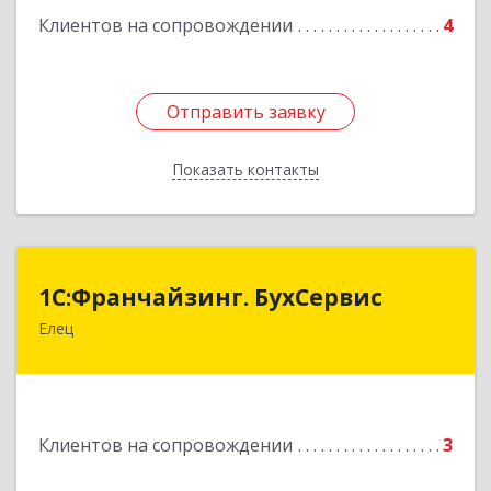
Клиентов на сопровождении
4
Отправить заявку
Отправить заявку
Показать контакты
Назад
1С:Франчайзинг. БухСервис
1С:Франчайзинг. БухСервис
Елец
399780, Липецкая обл, Елецкий р-н, Елец г,
Новоселов ул, дом № 12
Подробнее
Клиентов на сопровождении
3