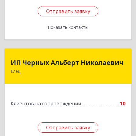
Отправить заявку
Отправить заявку
Показать контакты
Назад
ИП Черных Альберт Николаевич
ИП Черных Альберт Николаевич
Елец
399771, Липецкая обл, Елец г, Н.Гусевой ул, 56А
Подробнее
Клиентов на сопровождении
10
Отправить заявку
Отправить заявку