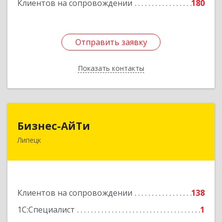
Клиентов на сопровождении
180
Отправить заявку
Отправить заявку
Показать контакты
Назад
Бизнес-АйТи
Бизнес-АйТи
Липецк
398008, Липецкая обл, Липецк г, 50 лет НЛМК
ул, дом № 11, пом.18
Подробнее
Клиентов на сопровождении
138
1С:Специалист
1