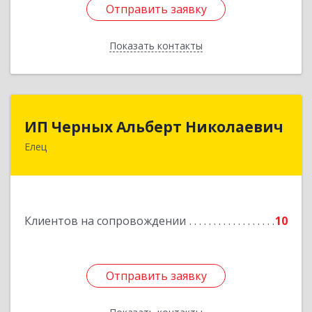
Отправить заявку
Отправить заявку
Показать контакты
Назад
ИП Черных Альберт Николаевич
ИП Черных Альберт Николаевич
Елец
399771, Липецкая обл, Елец г, Н.Гусевой ул, 56А
Подробнее
Клиентов на сопровождении
10
Отправить заявку
Отправить заявку