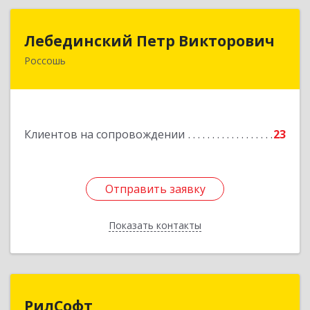
Лебединский Петр Викторович
Лебединский Петр Викторович
Россошь
396650, Воронежская обл., г. Россошь, пер.
Крамского 11
Подробнее
Клиентов на сопровождении
23
Отправить заявку
Отправить заявку
Показать контакты
Назад
РилСофт
РилСофт