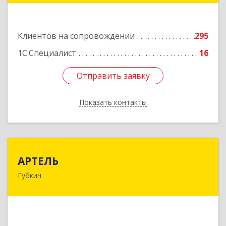
Подробнее
Клиентов на сопровождении
295
1С:Специалист
16
Отправить заявку
Отправить заявку
Показать контакты
Назад
АРТЕЛЬ
АРТЕЛЬ
Губкин
309181, Белгородская обл, Губкинский р-н,
Губкин г, Мира ул, дом № 20, оф.506
Подробнее