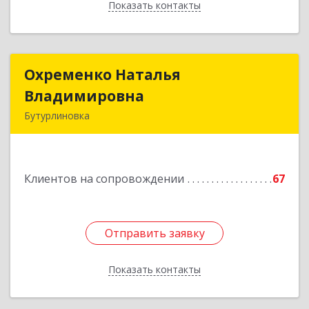
Показать контакты
Назад
Охременко Наталья
Охременко Наталья
Владимировна
Владимировна
Бутурлиновка
Подробнее
Клиентов на сопровождении
67
Отправить заявку
Отправить заявку
Показать контакты
Назад