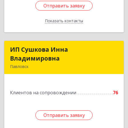
Отправить заявку
Отправить заявку
Показать контакты
Назад
ИП Сушкова Инна
ИП Сушкова Инна
Владимировна
Владимировна
Павловск
396420, Воронежская обл, Павловский р-н,
Павловск г, Цветочная ул, дом № 4/2
Клиентов на сопровождении
76
Подробнее
Отправить заявку
Отправить заявку