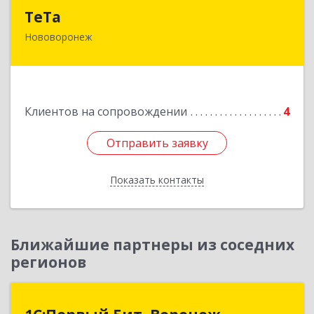
ТеТа
ТеТа
Нововоронеж
396 073, Нововоронеж г, а/я, дом № 30
Подробнее
Клиентов на сопровождении
4
Отправить заявку
Отправить заявку
Показать контакты
Назад
Ближайшие партнеры из соседних
регионов
1С:Первый Бит, Воронеж