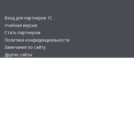
Вход для партнеров 1С
Учебная версия
Стать партнером
Политика конфиденциальности
Замечания по сайту
Другие сайты
Телефон:
+7 (495) 737-92-57
Email:
site_v8@1c.ru
Отдел продаж:
г. Москва
,
улица Селезнёвская, дом 21
© 2026 АО «Группа 1С» (правопреемник «1С»). Все права на сайт
защищены