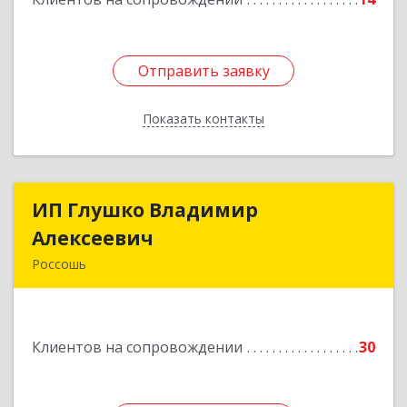
Отправить заявку
Отправить заявку
Показать контакты
Назад
ИП Глушко Владимир
ИП Глушко Владимир
Алексеевич
Алексеевич
Россошь
396650, Воронежская обл, Россошанский р-н,
Россошь г,ул Октябрьская 76 Г
Клиентов на сопровождении
30
Подробнее