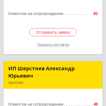
кв.115
Подробнее
Клиентов на сопровождении
82
Отправить заявку
Отправить заявку
Показать контакты
Назад
ИП Шерстнев Александр
ИП Шерстнев Александр
Юрьевич
Юрьевич
Щелково
141180, Московская обл, Щелковский р-н,
Загорянский дп, Кирова ул, дом № 28
Клиентов на сопровождении
49
Подробнее