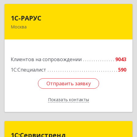
1С-РАРУС
1С-РАРУС
Москва
127434, Москва г, Дмитровское ш, дом № 9Б
Подробнее
Клиентов на сопровождении
9043
1С:Специалист
590
Отправить заявку
Отправить заявку
Показать контакты
Назад
1С:Сервистренд
1С:Сервистренд