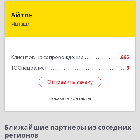
Айтон
Айтон
Мытищи
141006, Московская обл, Мытищи г,
Олимпийский пр-кт, строение 10, пом.1А,8
Подробнее
Клиентов на сопровождении
665
1С:Специалист
8
Отправить заявку
Отправить заявку
Показать контакты
Назад
Ближайшие партнеры из соседних
регионов