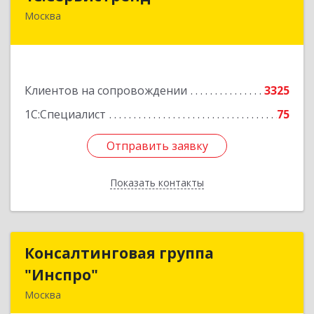
Москва
107023, Москва г, Семёновский пер, дом № 15,
этаж 6, пом.I, ком.4
Подробнее
Клиентов на сопровождении
3325
1С:Специалист
75
Отправить заявку
Отправить заявку
Показать контакты
Назад
Консалтинговая группа
Консалтинговая группа
"Инспро"
"Инспро"
Москва
107370, Москва г, Открытое ш, дом № 12,