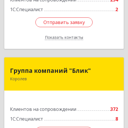
1С:Специалист
2
Отправить заявку
Отправить заявку
Показать контакты
Назад
Группа компаний "Блик"
Группа компаний "Блик"
Королев
141077, Московская обл, Королев г,
Октябрьский б-р, дом № 14
Подробнее
Клиентов на сопровождении
372
1С:Специалист
8