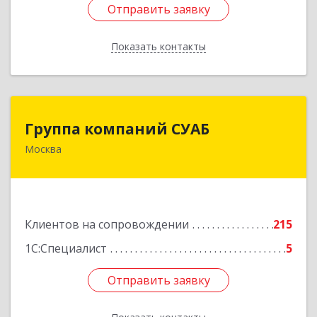
Отправить заявку
Отправить заявку
Показать контакты
Назад
Группа компаний СУАБ
Группа компаний СУАБ
Москва
105082, Москва г, Почтовая Б. ул, дом 36, стр.9,
оф.238
Подробнее
Клиентов на сопровождении
215
1С:Специалист
5
Отправить заявку
Отправить заявку