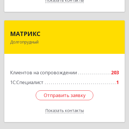
Показать контакты
Назад
МАТРИКС
МАТРИКС
Долгопрудный
141707, Московская обл, Долгопрудный г,
Пацаева пр-кт, дом № 7/10
Подробнее
Клиентов на сопровождении
203
1С:Специалист
1
Отправить заявку
Отправить заявку
Показать контакты
Назад