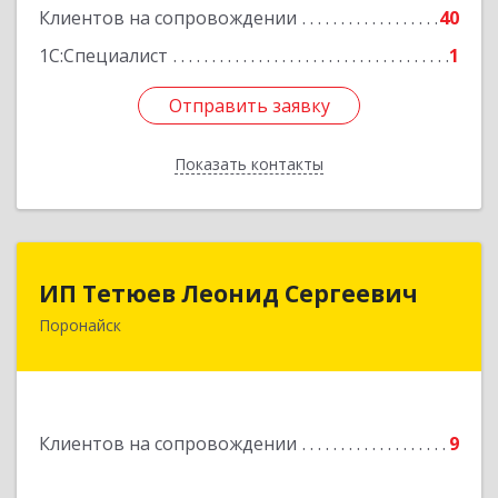
Клиентов на сопровождении
40
1С:Специалист
1
Отправить заявку
Отправить заявку
Показать контакты
Назад
ИП Тетюев Леонид Сергеевич
ИП Тетюев Леонид Сергеевич
Поронайск
694242, Сахалинская обл, Поронайск г, Фрунзе
ул, дом № 14, кв.51
Подробнее
Клиентов на сопровождении
9