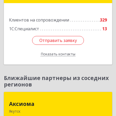
Подробнее
Клиентов на сопровождении
329
1С:Специалист
13
Отправить заявку
Отправить заявку
Показать контакты
Назад
Ближайшие партнеры из соседних
регионов
Аксиома
Аксиома
Якутск
677000, Саха /Якутия/ Респ, Якутск г, Чиряева