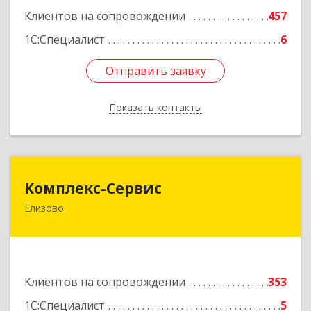
Подробнее
Клиентов на сопровождении
457
1С:Специалист
6
Отправить заявку
Отправить заявку
Показать контакты
Назад
Комплекс-Сервис
Комплекс-Сервис
Елизово
684000, Камчатский край, Елизовский р-н,
Елизово г, Мурманская ул, дом № 4, пом.1
Подробнее
Клиентов на сопровождении
353
1С:Специалист
5