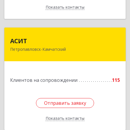
Показать контакты
Назад
АСИТ
АСИТ
Петропавловск-Камчатский
683031, Камчатский край, Петропавловск-
Камчатский г, Топоркова ул, дом № 9/8, офис
"С"
Подробнее
Клиентов на сопровождении
115
Отправить заявку
Отправить заявку
Показать контакты
Назад