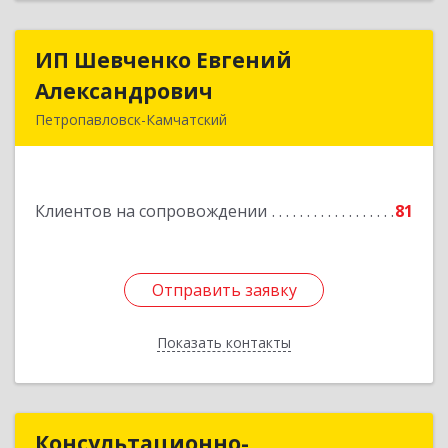
ИП Шевченко Евгений
ИП Шевченко Евгений
Александрович
Александрович
Петропавловск-Камчатский
683010, Камчатский край, Петропавловск-
Камчатский г, Капитана Драбкина ул, дом № 14,
кв.3
Клиентов на сопровождении
81
Подробнее
Отправить заявку
Отправить заявку
Показать контакты
Назад
Консультационно-
Консультационно-