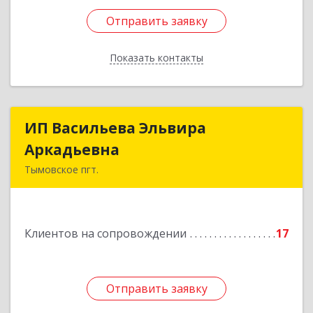
Отправить заявку
Отправить заявку
Показать контакты
Назад
ИП Васильева Эльвира
ИП Васильева Эльвира
Аркадьевна
Аркадьевна
Тымовское пгт.
694400, Сахалинская обл, Тымовский р-н,
Тымовское пгт, Красноармейская ул, дом № 34,
кв.9
Клиентов на сопровождении
17
Подробнее
Отправить заявку
Отправить заявку