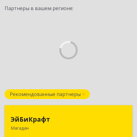
Партнеры в вашем регионе:
Рекомендованные партнеры
ЭйБиКрафт
ЭйБиКрафт
Магадан
685000, Магаданская обл, Магадан г, Полярная
ул, дом № 21А