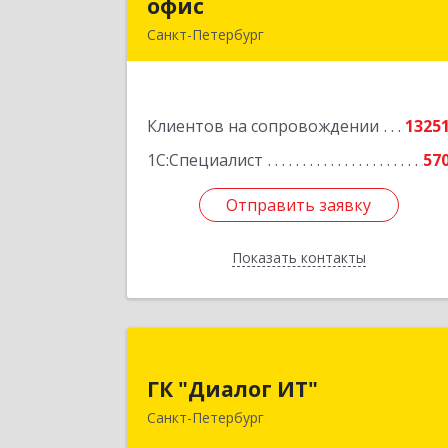
офис
офи
Санкт-Петербург
г.Санкт-Петербург, Невский проспект
1
Клиентов на сопровождении
1325
Подробне
1С:Специалист
57
Отправить заявку
Отправить заявку
Показать контакты
Назад
ГК "Диалог ИТ
ГК "Диалог ИТ"
194100, Санкт-Петербург г, вн.тер.г
Санкт-Петербург
муниципальный окру