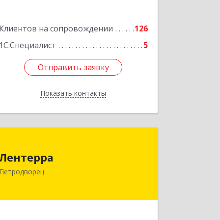
Подробнее
Клиентов на сопровождении
126
1С:Специалист
5
Отправить заявку
Отправить заявку
Показать контакты
Назад
Лентерра
Лентерра
198517, Санкт-Петербург, Петергоф г,
Петродворец
Ропшинское шоссе, дом № 3, корпус 2,
кв.99
Подробнее