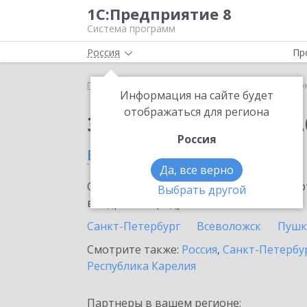
1С:Предприятие 8
Система программ
Россия
Пр
Главная
Сервисы ИТС
1С:Сверка 2.0
1С:Свер
Информация на сайте будет
отображаться для региона
Заказать 1С:Сверка 2.
Россия
в Ломоносове
Да, все верно
Ознакомьтесь с информационными карт
Выбрать другой
внедрение продукта.
Санкт-Петербург
Всеволожск
Пушк
Смотрите также:
Россия
,
Санкт-Петербур
Республика Карелия
Партнеры в вашем регионе: