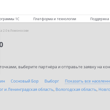
ограммы 1С
Платформа и технологии
Поддержка 
ка 2.0 в Ломоносове
0
очками, выберите партнёра и отправьте заявку на ко
ин
Сосновый Бор
Выборг
Показать все населен
г и Ленинградская область
,
Вологодская область
,
Новго