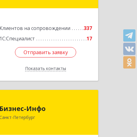
Подробнее
Клиентов на сопровождении
337
1С:Специалист
17
Отправить заявку
Отправить заявку
Показать контакты
Назад
Бизнес-Инфо
Бизнес-Инфо
191119, Санкт-Петербург г,
Санкт-Петербург
Константина Заслонова ул, дом № 7,
литера А, пом.17-Н, часть 3,4,5