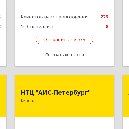
3
Клиентов на сопровождении
223
3
1С:Специалист
8
Отправить заявку
Отправить заявку
Показать контакты
Назад
я
НТЦ "АИС-Петербург"
а
НТЦ "АИС-Петербург"
187342, Ленинградская обл, Кировск г,
Кировск
р-н Кировский, Новая ул, дом № 5, а/я
,
11
,
1
Подробнее