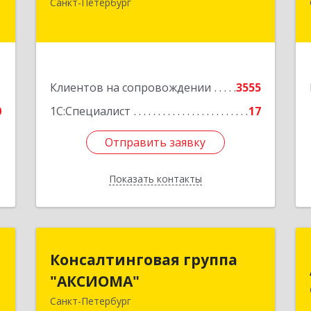
с
Санкт-Петербург
Конституции пл, дом № 7, оф.416
,
Подробнее
0
1
Клиентов на сопровождении
3555
е
0
1С:Специалист
17
Отправить заявку
Отправить заявку
Показать контакты
Назад
"
Консалтинговая группа
Консалтинговая группа
"АКСИОМА"
"АКСИОМА"
.
г
Санкт-Петербург
197374, Санкт-Петербург г,