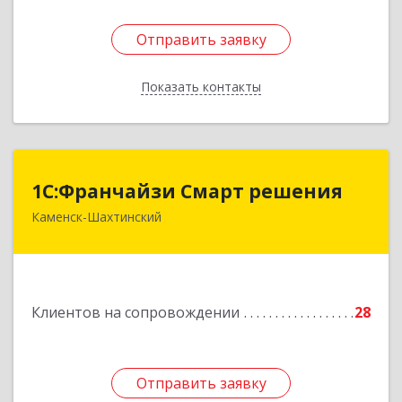
Отправить заявку
Отправить заявку
Показать контакты
Назад
1С:Франчайзи Смарт решения
1С:Франчайзи Смарт решения
Каменск-Шахтинский
347800, Ростовская обл, Каменск-Шахтинский г,
Ворошилова ул, дом № 152
Подробнее
Клиентов на сопровождении
28
Отправить заявку
Отправить заявку