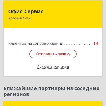
Офис-Сервис
Офис-Сервис
Красный Сулин
346350, Ростовская обл, р-н Красносулинский,
Красный Сулин г, Заводская ул, дом № 1
Подробнее
Клиентов на сопровождении
14
Отправить заявку
Отправить заявку
Показать контакты
Назад
Ближайшие партнеры из соседних
регионов