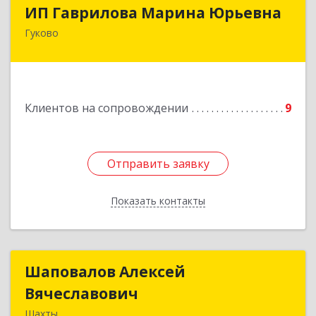
ИП Гаврилова Марина Юрьевна
ИП Гаврилова Марина Юрьевна
Гуково
Подробнее
Клиентов на сопровождении
9
Отправить заявку
Отправить заявку
Показать контакты
Назад
Шаповалов Алексей
Шаповалов Алексей
Вячеславович
Вячеславович
Шахты