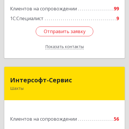
Подробнее
Клиентов на сопровождении
99
1С:Специалист
9
Отправить заявку
Отправить заявку
Показать контакты
Назад
Интерсофт-Сервис
Интерсофт-Сервис
Шахты
346480, Ростовская обл, Шахты г, Советская ул,
дом № 279/10
Подробнее
Клиентов на сопровождении
56