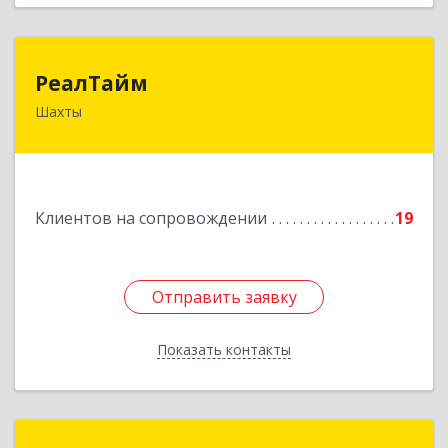
РеалТайм
РеалТайм
Шахты
346504, Ростовская обл, Шахты г,
Чернышевского ул, дом № 42
Подробнее
Клиентов на сопровождении
19
Отправить заявку
Отправить заявку
Показать контакты
Назад