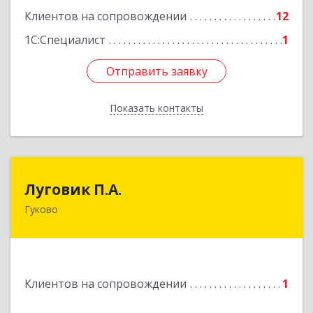
Клиентов на сопровождении
12
1С:Специалист
1
Отправить заявку
Отправить заявку
Показать контакты
Назад
Луговик П.А.
Луговик П.А.
Гуково
Подробнее
Клиентов на сопровождении
1