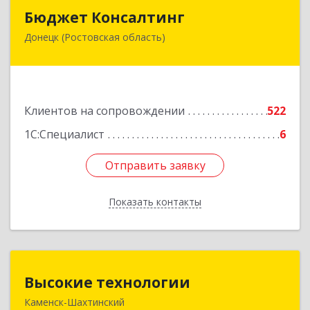
Бюджет Консалтинг
Бюджет Консалтинг
Донецк (Ростовская область)
346338, Ростовская обл, г.о. Город Донецк,
Донецк г, 12-й кв-л, дом № 10, оф.28
Подробнее
Клиентов на сопровождении
522
1С:Специалист
6
Отправить заявку
Отправить заявку
Показать контакты
Назад
Высокие технологии
Высокие технологии
Каменск-Шахтинский
347810, Ростовская обл, Каменск-Шахтинский г,