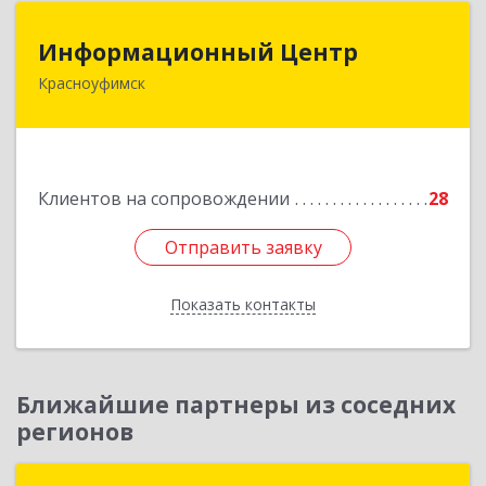
Информационный Центр
Информационный Центр
Красноуфимск
623300, Свердловская обл, Красноуфимск г,
Мизерова ул, дом № 112А
Подробнее
Клиентов на сопровождении
28
Отправить заявку
Отправить заявку
Показать контакты
Назад
Ближайшие партнеры из соседних
регионов