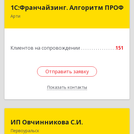
1С:Франчайзинг. Алгоритм ПРОФ
1С:Франчайзинг. Алгоритм ПРОФ
Арти
623340, Свердловская обл, Артинский р-н, Арти
рп, Рабочей молодежи ул, дом № 94, оф.3А
Подробнее
Клиентов на сопровождении
151
Отправить заявку
Отправить заявку
Показать контакты
Назад
ИП Овчинникова С.И.
ИП Овчинникова С.И.
Первоуральск
623119, Свердловская обл, Первоуральск г,