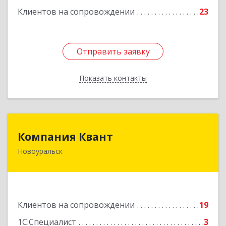
Клиентов на сопровождении
23
Отправить заявку
Отправить заявку
Показать контакты
Назад
Компания Квант
Компания Квант
Новоуральск
624130, Свердловская обл, Новоуральск г,
Автозаводская ул, дом № 11, кв.3
Подробнее
Клиентов на сопровождении
19
1С:Специалист
3