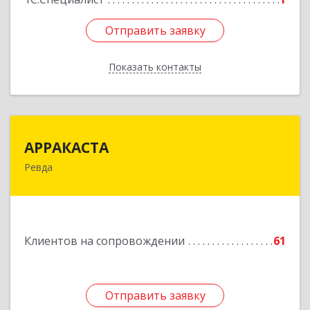
Отправить заявку
Отправить заявку
Показать контакты
Назад
АРРАКАСТА
АРРАКАСТА
Ревда
623286, Свердловская обл, Ревда г, Азина ул,
Здание № 83, оф.3
Подробнее
Клиентов на сопровождении
61
Отправить заявку
Отправить заявку