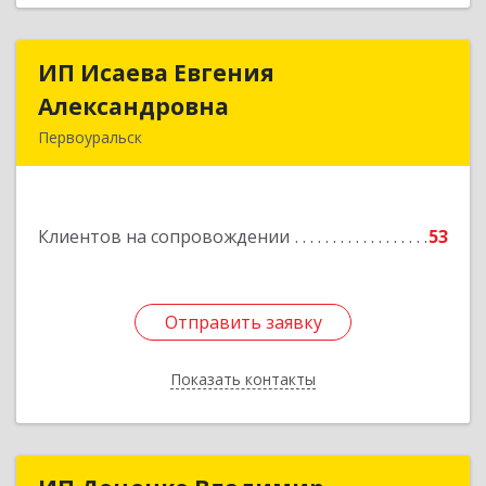
ИП Исаева Евгения
ИП Исаева Евгения
Александровна
Александровна
Первоуральск
Подробнее
Клиентов на сопровождении
53
Отправить заявку
Отправить заявку
Показать контакты
Назад