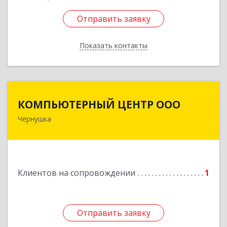
Отправить заявку
Отправить заявку
Показать контакты
Назад
КОМПЬЮТЕРНЫЙ ЦЕНТР ООО
КОМПЬЮТЕРНЫЙ ЦЕНТР ООО
Чернушка
617830, Пермский край г. Чернушка, ул.
Коммунистическая, д. 9
Подробнее
Клиентов на сопровождении
1
Отправить заявку
Отправить заявку