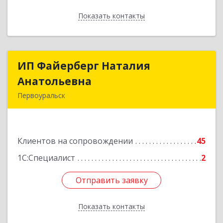
Показать контакты
Назад
ИП Файерберг Наталия
ИП Файерберг Наталия
Анатольевна
Анатольевна
Первоуральск
623119, Свердловская обл, Первоуральск г,
Строителей ул, дом № 38-24
Клиентов на сопровождении
45
Подробнее
1С:Специалист
2
Отправить заявку
Отправить заявку
Показать контакты
Назад