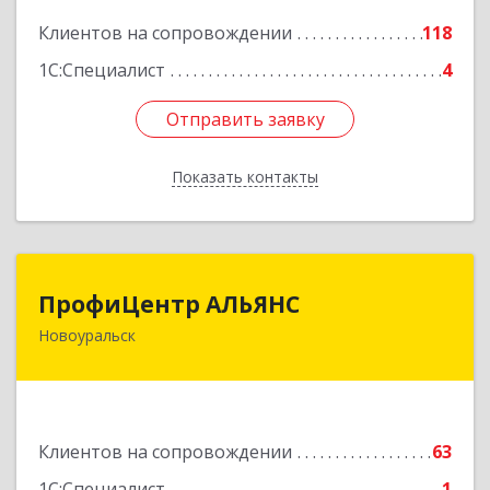
Подробнее
Клиентов на сопровождении
118
1С:Специалист
4
Отправить заявку
Отправить заявку
Показать контакты
Назад
ПрофиЦентр АЛЬЯНС
ПрофиЦентр АЛЬЯНС
Новоуральск
624133, Свердловская обл, Новоуральск г, Льва
Толстого ул, Здание № 2а, оф.106
Подробнее
Клиентов на сопровождении
63
1С:Специалист
1