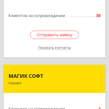
им Маршала Катукова мкр, дом № 16, кв.27
Клиентов на сопровождении
30
Подробнее
Отправить заявку
Отправить заявку
Показать контакты
Назад
МАГИК СОФТ
МАГИК СОФТ
Кашира
Подробнее
Клиентов на сопровождении
2