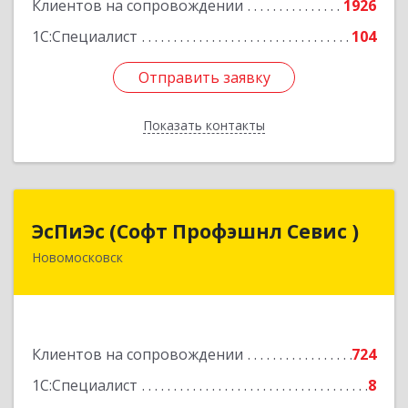
Клиентов на сопровождении
1926
1С:Специалист
104
Отправить заявку
Отправить заявку
Показать контакты
Назад
ЭсПиЭс (Софт Профэшнл Севис )
ЭсПиЭс (Софт Профэшнл Севис )
Новомосковск
301659, Тульская обл, Новомосковский р-н,
Новомосковск г, Шахтеров ул, дом № 33/33
Подробнее
Клиентов на сопровождении
724
1С:Специалист
8