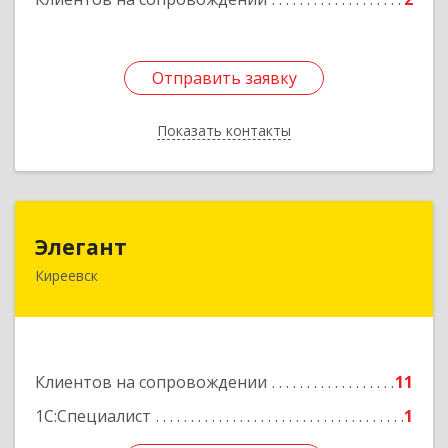
Отправить заявку
Отправить заявку
Показать контакты
Назад
Элегант
Элегант
Киреевск
301262, Тульская обл, Киреевск г, Чехова ул,
дом № 1
Подробнее
Клиентов на сопровождении
11
1С:Специалист
1