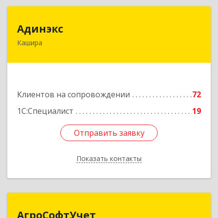
Адинэкс
Адинэкс
Кашира
142900, Московская обл, г.о. Кашира, Кашира г,
Стрелецкая ул, дом № 70/1
Подробнее
Клиентов на сопровождении
72
1С:Специалист
19
Отправить заявку
Отправить заявку
Показать контакты
Назад
АгроСофтУчет
АгроСофтУчет