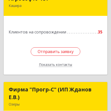
Кашира
142932, Московская обл, г.о.Кашира, Каменка д,
Парковая ул, дом № 37
Подробнее
Клиентов на сопровождении
35
Отправить заявку
Отправить заявку
Показать контакты
Назад
Фирма "Прогр-С" (ИП Жданов
Фирма "Прогр-С" (ИП Жданов
Е.В.)
Е.В.)
Озеры
140563, Московская обл, Озерский р-н, Озеры г,