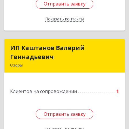
Отправить заявку
Отправить заявку
Показать контакты
Назад
ИП Каштанов Валерий
ИП Каштанов Валерий
Геннадьевич
Геннадьевич
Озеры
140560, Московская обл, Озерский р-н, Озеры г,
Ленина ул, дом № 202
Клиентов на сопровождении
1
Подробнее
Отправить заявку
Отправить заявку