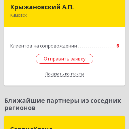
Крыжановский А.П.
Крыжановский А.П.
Кимовск
301720, Тульская область, г.Кимовск ,
ул.Белинского, д.16, кв.1
Подробнее
Клиентов на сопровождении
6
Отправить заявку
Отправить заявку
Показать контакты
Назад
Ближайшие партнеры из соседних
регионов
СервисКлауд