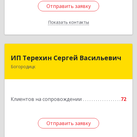
Отправить заявку
Отправить заявку
Показать контакты
Назад
ИП Терехин Сергей Васильевич
ИП Терехин Сергей Васильевич
Богородицк
301831, Тульская обл, Богородицкий р-н,
Богородицк г, Полевая ул, дом № 32, кв.92
Подробнее
Клиентов на сопровождении
72
Отправить заявку
Отправить заявку