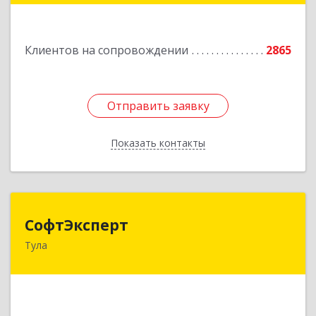
Подробнее
Клиентов на сопровождении
2865
Отправить заявку
Отправить заявку
Показать контакты
Назад
СофтЭксперт
СофтЭксперт
Тула
300013, Тульская обл, Тула г, Болдина ул, дом №
41А, пом.47, оф.1-4
Подробнее