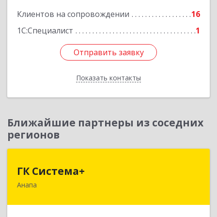
Клиентов на сопровождении
16
1С:Специалист
1
Отправить заявку
Отправить заявку
Показать контакты
Назад
Ближайшие партнеры из соседних
регионов
ГК Система+
ГК Система+
Анапа
353450, Краснодарский край, Анапский р-н,
Анапа г, Лермонтова ул, дом № 116, корпус Г,
оф.7