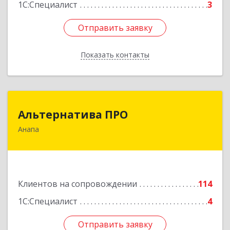
1С:Специалист
3
Отправить заявку
Отправить заявку
Показать контакты
Назад
Альтернатива ПРО
Альтернатива ПРО
Анапа
353450, Краснодарский край, Анапский р-н,
Анапа г, Новороссийская ул, дом № 259, кв.18
Подробнее
Клиентов на сопровождении
114
1С:Специалист
4
Отправить заявку
Отправить заявку