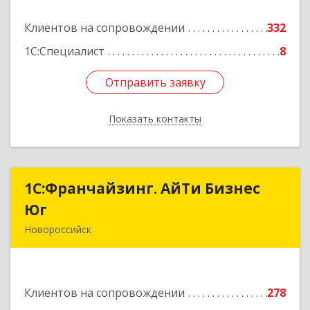
Подробнее
Клиентов на сопровождении
332
1С:Специалист
8
Отправить заявку
Отправить заявку
Показать контакты
Назад
1С:Франчайзинг. АйТи Бизнес
1С:Франчайзинг. АйТи Бизнес
Юг
Юг
Новороссийск
353907, Краснодарский край, Новороссийск г,
Видова ул, дом № 65, оф.2
Клиентов на сопровождении
278
Подробнее