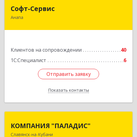
Софт-Сервис
Софт-Сервис
Анапа
353440, Краснодарский край, Анапский р-н,
Анапа г, Владимирская ул, дом № 140, кв.93
Подробнее
Клиентов на сопровождении
40
1С:Специалист
6
Отправить заявку
Отправить заявку
Показать контакты
Назад
КОМПАНИЯ "ПАЛАДИС"
КОМПАНИЯ "ПАЛАДИС"
Славянск-на-Кубани
353560, Краснодарский край, Славянский р-н,