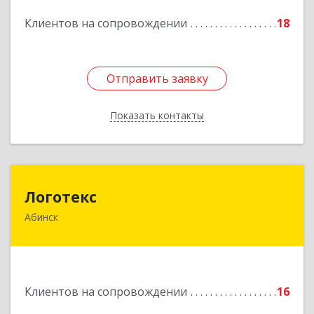
Подробнее
Клиентов на сопровождении
18
Отправить заявку
Отправить заявку
Показать контакты
Назад
Логотекс
Логотекс
Абинск
353320, Краснодарский край, Абинский р-н,
Абинск г, Парижской Коммуны ул, дом № 16,
этаж 3, оф.301
Подробнее
Клиентов на сопровождении
16