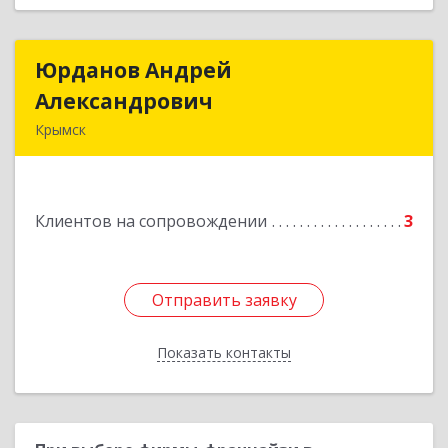
Юрданов Андрей
Юрданов Андрей
Александрович
Александрович
Крымск
353384 Краснодарский край г. Крымск ул.
Юбилейная 8
Клиентов на сопровождении
3
Подробнее
Отправить заявку
Отправить заявку
Показать контакты
Назад