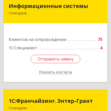
Информационные системы
Информационные системы
Геленджик
353475, Краснодарский край, Геленджик г,
Нахимова ул, дом № 2
Подробнее
Клиентов на сопровождении
75
1С:Специалист
4
Отправить заявку
Отправить заявку
Показать контакты
Назад
1С:Франчайзинг. Энтер-Грант
1С:Франчайзинг. Энтер-Грант
Геленджик
353467, Краснодарский край, Геленджик г,