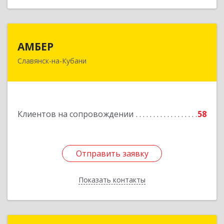
АМБЕР
АМБЕР
Славянск-на-Кубани
353562, Краснодарский край, Славянский р-н,
Славянск-на-Кубани г, Крупской ул, дом № 12
Подробнее
Клиентов на сопровождении
58
Отправить заявку
Отправить заявку
Показать контакты
Назад