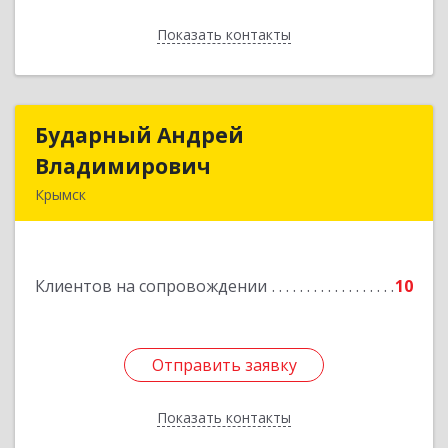
Показать контакты
Назад
Бударный Андрей
Бударный Андрей
Владимирович
Владимирович
Крымск
353389, Краснодарский край, Крымск г,
Революционная ул, дом № 47
Клиентов на сопровождении
10
Подробнее
Отправить заявку
Отправить заявку
Показать контакты
Назад