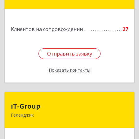
Дачная ул, дом № 17
Подробнее
Клиентов на сопровождении
27
Отправить заявку
Отправить заявку
Показать контакты
Назад
iT-Group
iT-Group
Геленджик
353460, Краснодарский край, Геленджик г,
Керченская ул, дом № 4, оф.6
Подробнее