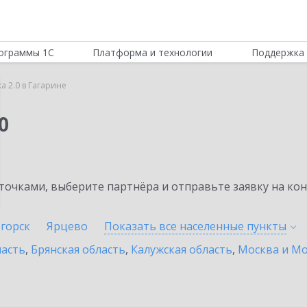
ограммы 1С
Платформа и технологии
Поддержка 
а 2.0 в Гагарине
0
очками, выберите партнёра и отправьте заявку на ко
горск
Ярцево
Показать все населенные
пункты
ласть
,
Брянская область
,
Калужская область
,
Москва и Мо