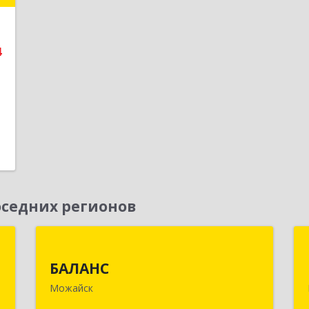
е
4
1
седних регионов
Т
БАЛАНС
БАЛАНС
,
143200, Московская обл, Можайский
Можайск
№
р-н, Можайск г, Переяслав-