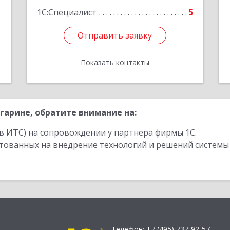
1
1С:Специалист
5
Отправить заявку
Отправить заявку
Показать контакты
Назад
гарине, обратите внимание на:
в ИТС) на сопровождении у партнера фирмы 1С.
стованных на внедрение технологий и решений системы
Телефон:
+7 (495) 737-92-57