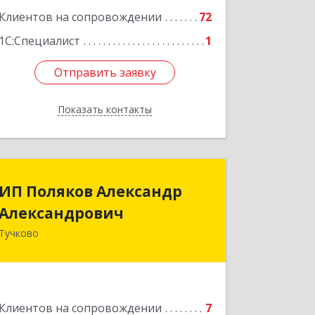
Подробнее
Клиентов на сопровождении
72
1С:Специалист
1
Отправить заявку
Отправить заявку
Показать контакты
Назад
ИП Поляков Александр
ИП Поляков Александр
Александрович
Александрович
Тучково
143160, Московская обл., Рузский р-н,
Дорохово п., Московская ул., д.9
Подробнее
Клиентов на сопровождении
7