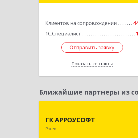
Подробне
Клиентов на сопровождении
4
1С:Специалист
Отправить заявку
Отправить заявку
Показать контакты
Назад
Ближайшие партнеры из со
ГК АРРОУСОФ
ГК АРРОУСОФТ
172381, Тверская обл, м.о. Ржевский
Ржев
Ржев г, Большая Спасская ул, дом 