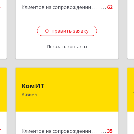
е
Подробнее
5
Клиентов на сопровождении
62
1
Отправить заявку
Отправить заявку
Показать контакты
Назад
.
КомИТ
о
КомИТ
215110, Смоленская обл, Вяземский м.
"
Вязьма
р-н, Вязьма г, Вяземское г.п.,
Восстания ул, дом № 1, пом.22
,
2
Подробнее
7
Клиентов на сопровождении
35
е