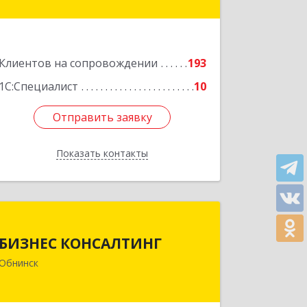
№ 4
Подробнее
Клиентов на сопровождении
193
1С:Специалист
10
Отправить заявку
Отправить заявку
Показать контакты
Назад
БИЗНЕС КОНСАЛТИНГ
БИЗНЕС КОНСАЛТИНГ
249032, Калужская обл, Обнинск г,
Обнинск
Курчатова ул, дом № 27/2, пом.281
Подробнее