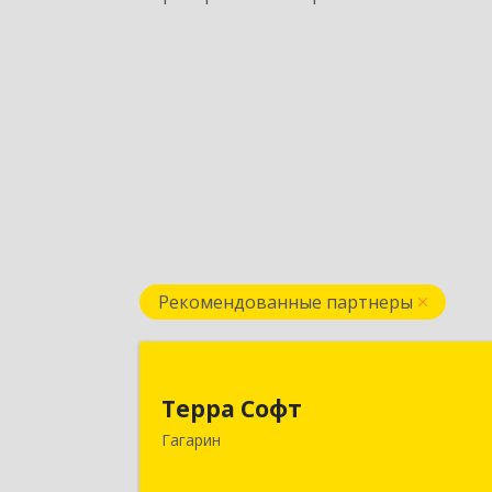
Рекомендованные партнеры
Терра Соф
Терра Софт
215010, Смоленская обл, Гагарин г
Гагарин
Ленина ул, дом № 1