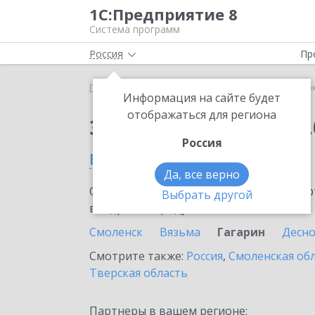
1С:Предприятие 8
Система программ
Россия
Пр
Главная
Сервисы ИТС
1С:Сверка 2.0
1С:Сверк
Информация на сайте будет
отображаться для региона
Заказать 1С:Сверка 2.
Россия
в Гагарине
Да, все верно
Ознакомьтесь с информационными карт
Выбрать другой
внедрение продукта.
Смоленск
Вязьма
Гагарин
Десно
Смотрите также:
Россия
,
Смоленская об
Тверская область
Партнеры в вашем регионе: