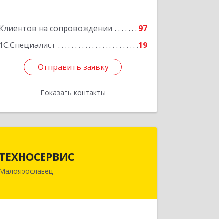
Клиентов на сопровождении
97
1С:Специалист
19
Отправить заявку
Отправить заявку
Показать контакты
Назад
ТЕХНОСЕРВИС
ТЕХНОСЕРВИС
249094, Калужская обл,
Малоярославец
Малоярославецкий р-н,
Малоярославец г, Зеленая ул, дом №
2а