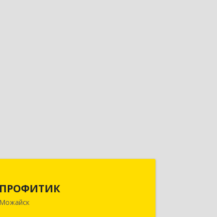
ПРОФИТИК
ПРОФИТИК
143200, Московская обл, Можайский
Можайск
р-н, Можайск г, Молодежная ул, дом