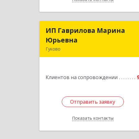
ИП Гаврилова Марина
ИП Гаврилова Марин
Юрьевна
Юрьевн
Гуково
Подробне
Клиентов на сопровождении
Отправить заявку
Отправить заявку
Показать контакты
Назад