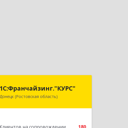
1С:Франчайзинг."КУРС"
1С:Франчайзинг."КУРС"
Донецк (Ростовская область)
346330, Ростовская обл, Донецк г,
Благодатный пер, дом № 16
Подробнее
Клиентов на сопровождении
180