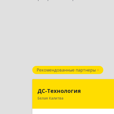
Рекомендованные партнеры
ДС-Технологи
ДС-Технология
Белая Калитва
347045, Ростовская обл
Белокалитвинский р-н, Белая Калитв
г, Вокзальная ул, дом № 38