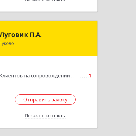
Луговик П.А.
Луговик П.А.
Гуково
Подробнее
Клиентов на сопровождении
1
Отправить заявку
Отправить заявку
Показать контакты
Назад