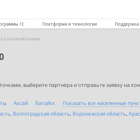
ограммы 1С
Платформа и технологии
Поддержка 
а 2.0 в Белой Калитве
0
очками, выберите партнёра и отправьте заявку на ко
ты
Аксай
Батайск
Показать все населенные
пунк
асть
,
Волгоградская область
,
Воронежская область
,
Крас