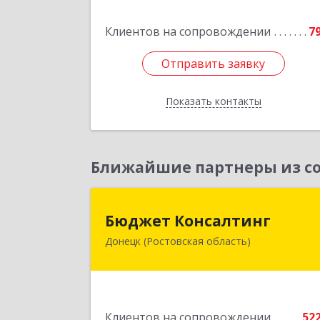
Подробне
Клиентов на сопровождении
7
Отправить заявку
Отправить заявку
Показать контакты
Назад
Ближайшие партнеры из со
Бюджет Консалтин
Бюджет Консалтинг
Донецк (Ростовская область)
346338, Ростовская обл, г.о. Горо
Донецк, Донецк г, 12-й кв-л, дом 
10, оф.2
Подробне
Клиентов на сопровождении
52