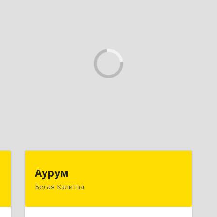
я
Аурум
Аурум
Белая Калитва
,
347044, Ростовская обл,
а
Белокалитвинский р-н, Белая Калитва
1
г, Леонова ул, дом № 37