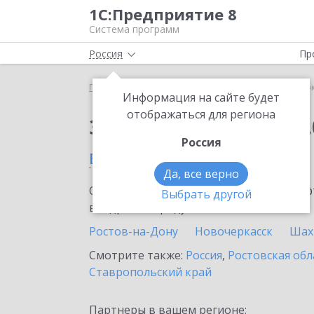
1С:Предприятие 8
Система программ
Россия
Пр
Главная
Сервисы ИТС
1С:Сверка 2.0
1С:Сверк
Информация на сайте будет
отображаться для региона
Заказать 1С:Сверка 2.
Россия
в Белой Калитве
Да, все верно
Ознакомьтесь с информационными карт
Выбрать другой
внедрение продукта.
Ростов-на-Дону
Новочеркасск
Шах
Смотрите также:
Россия
,
Ростовская обл
Ставропольский край
Партнеры в вашем регионе: