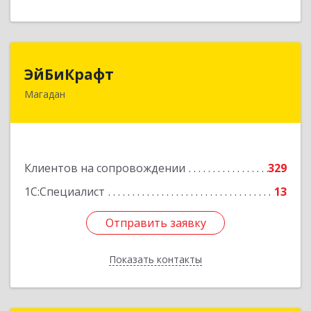
ЭйБиКрафт
ЭйБиКрафт
Магадан
685000, Магаданская обл, Магадан г, Полярная
ул, дом № 21А
Подробнее
Клиентов на сопровождении
329
1С:Специалист
13
Отправить заявку
Отправить заявку
Показать контакты
Назад