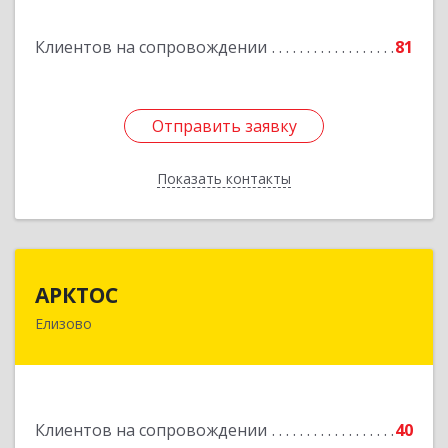
кв.3
Клиентов на сопровождении
81
Подробнее
Отправить заявку
Отправить заявку
Показать контакты
Назад
АРКТОС
АРКТОС
Елизово
684036, Камчатский край, Елизовский р-н,
Вулканный рп, Центральная ул, дом № 23, кв.1
Подробнее
Клиентов на сопровождении
40