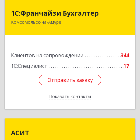
1С:Франчайзи Бухгалтер
1С:Франчайзи Бухгалтер
Комсомольск-на-Амуре
681000, Хабаровский край, Комсомольск-на-
Амуре г, Красногвардейская ул, дом № 14,
оф.202
Подробнее
Клиентов на сопровождении
344
1С:Специалист
17
Отправить заявку
Отправить заявку
Показать контакты
Назад
АСИТ
АСИТ