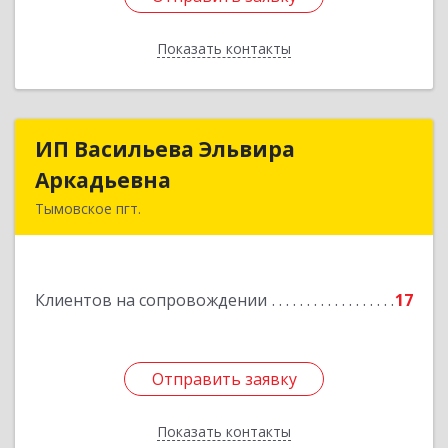
Показать контакты
Назад
ИП Васильева Эльвира
ИП Васильева Эльвира
Аркадьевна
Аркадьевна
Тымовское пгт.
694400, Сахалинская обл, Тымовский р-н,
Тымовское пгт, Красноармейская ул, дом № 34,
кв.9
Клиентов на сопровождении
17
Подробнее
Отправить заявку
Отправить заявку
Показать контакты
Назад