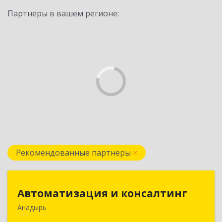
Партнеры в вашем регионе:
Рекомендованные партнеры
Автоматизация и консалтинг
Автоматизация и консалтинг
Анадырь
689000, Чукотский АО, Анадырь г, Мира ул, дом
№ 5, кв.21