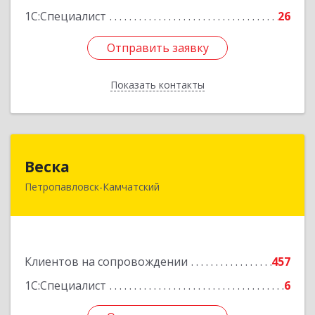
1С:Специалист
26
Отправить заявку
Отправить заявку
Показать контакты
Назад
Веска
Веска
Петропавловск-Камчатский
683031, Камчатский край, Петропавловск-
Камчатский г, Карла Маркса пр-кт, дом № 29/1,
оф.300
Подробнее
Клиентов на сопровождении
457
1С:Специалист
6