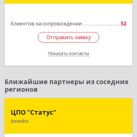
Подробнее
Клиентов на сопровождении
52
Отправить заявку
Отправить заявку
Показать контакты
Назад
Ближайшие партнеры из соседних
регионов
ЦПО "Статус"
ЦПО "Статус"
Вилюйск
677000, Саха /Якутия/ Респ, Якутск г, Ленина пр-
кт, дом № 1, оф.427