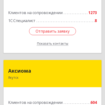
Подробнее
Клиентов на сопровождении
1273
1С:Специалист
8
Отправить заявку
Отправить заявку
Показать контакты
Назад
Аксиома
Аксиома
Якутск
677000, Саха /Якутия/ Респ, Якутск г, Чиряева
ул, дом № 1, кв.19
Подробнее
Клиентов на сопровождении
604