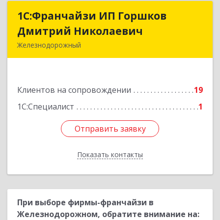
1С:Франчайзи ИП Горшков
1С:Франчайзи ИП Горшков
Дмитрий Николаевич
Дмитрий Николаевич
Железнодорожный
143980, Московская обл, Железнодорожный г,
Пролетарская ул, дом № 10, кв.25
Клиентов на сопровождении
19
Подробнее
1С:Специалист
1
Отправить заявку
Отправить заявку
Показать контакты
Назад
При выборе фирмы-франчайзи в
Железнодорожном, обратите внимание на: