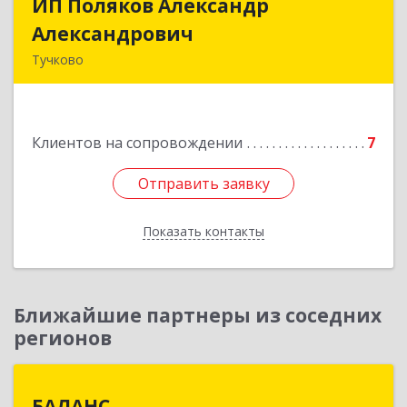
ИП Поляков Александр
ИП Поляков Александр
Александрович
Александрович
Тучково
143160, Московская обл., Рузский р-н,
Дорохово п., Московская ул., д.9
Клиентов на сопровождении
7
Подробнее
Отправить заявку
Отправить заявку
Показать контакты
Назад
Ближайшие партнеры из соседних
регионов
БАЛАНС
БАЛАНС