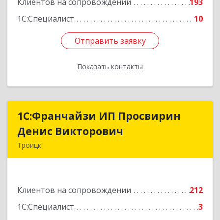
Клиентов на сопровождении
193
1С:Специалист
10
Отправить заявку
Отправить заявку
Показать контакты
Назад
1C:Франчайзи ИП Просвирин
1C:Франчайзи ИП Просвирин
Денис Викторович
Денис Викторович
Троицк
108842, Москва г, вн.тер.г. городской округ
Троицк, Троицк г, Городская ул, дом № 14,
кв.158
Клиентов на сопровождении
212
Подробнее
1С:Специалист
3