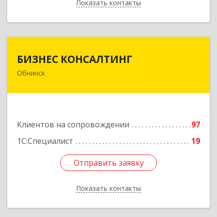
Показать контакты
Назад
БИЗНЕС КОНСАЛТИНГ
БИЗНЕС КОНСАЛТИНГ
Обнинск
249032, Калужская обл, Обнинск г, Курчатова ул,
дом № 27/2, пом.281
Подробнее
Клиентов на сопровождении
97
1С:Специалист
19
Отправить заявку
Отправить заявку
Показать контакты
Назад