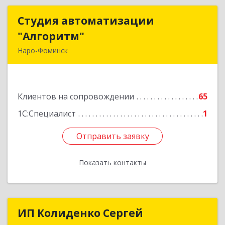
Студия автоматизации
Студия автоматизации
"Алгоритм"
"Алгоритм"
Наро-Фоминск
143306, Московская обл, г.о. Наро-Фоминский,
Наро-Фоминск г, Латышская ул, дом № 13А,
пом.4
Клиентов на сопровождении
65
Подробнее
1С:Специалист
1
Отправить заявку
Отправить заявку
Показать контакты
Назад
ИП Колиденко Сергей
ИП Колиденко Сергей