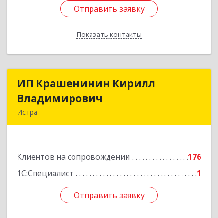
Отправить заявку
Отправить заявку
Показать контакты
Назад
ИП Крашенинин Кирилл
ИП Крашенинин Кирилл
Владимирович
Владимирович
Истра
143500, Московская обл, Истра г, 9
Гвардейской Дивизии ул, дом № 62, корпус В,
кв.68
Клиентов на сопровождении
176
Подробнее
1С:Специалист
1
Отправить заявку
Отправить заявку