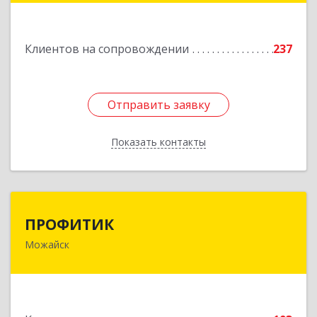
строение 27
Подробнее
Клиентов на сопровождении
237
Отправить заявку
Отправить заявку
Показать контакты
Назад
ПРОФИТИК
ПРОФИТИК
Можайск
143200, Московская обл, Можайский р-н,
Можайск г, Молодежная ул, дом № 4
Подробнее