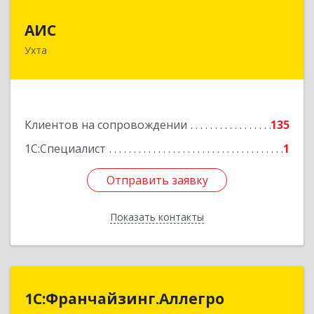
АИС
АИС
Ухта
169310, Коми Респ, Ухта г, Первомайская ул.,
дом № 35А
Подробнее
Клиентов на сопровождении
135
1С:Специалист
1
Отправить заявку
Отправить заявку
Показать контакты
Назад
1С:Франчайзинг.Аллегро
1С:Франчайзинг.Аллегро