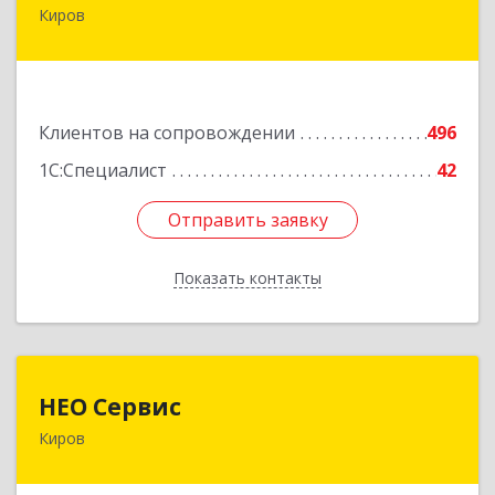
Киров
610017, Кировская обл, Киров г, Горького ул,
дом № 17
Подробнее
Клиентов на сопровождении
496
1С:Специалист
42
Отправить заявку
Отправить заявку
Показать контакты
Назад
НЕО Сервис
НЕО Сервис
Киров
610045, Кировская обл, Киров г, Ульяновская
ул, дом № 36