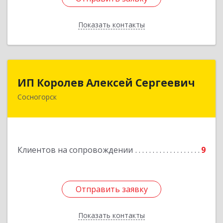
Показать контакты
Назад
ИП Королев Алексей Сергеевич
ИП Королев Алексей Сергеевич
Сосногорск
169500, Коми Респ, Сосногорск г, Советская ул,
дом № 30, кв.12
Подробнее
Клиентов на сопровождении
9
Отправить заявку
Отправить заявку
Показать контакты
Назад