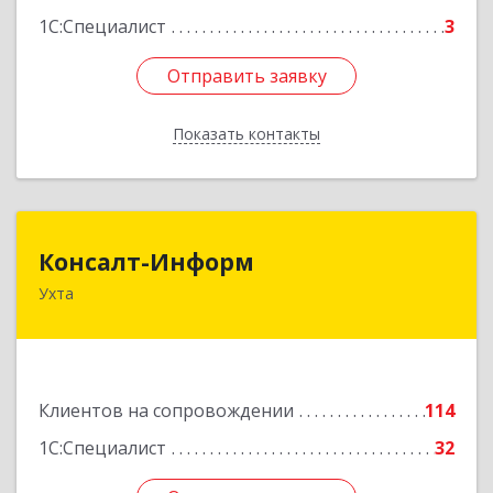
1С:Специалист
3
Отправить заявку
Отправить заявку
Показать контакты
Назад
Консалт-Информ
Консалт-Информ
Ухта
169300, Коми Респ, Ухта г, Строителей пр-д 1, 2
под.,6 этаж
Подробнее
Клиентов на сопровождении
114
1С:Специалист
32