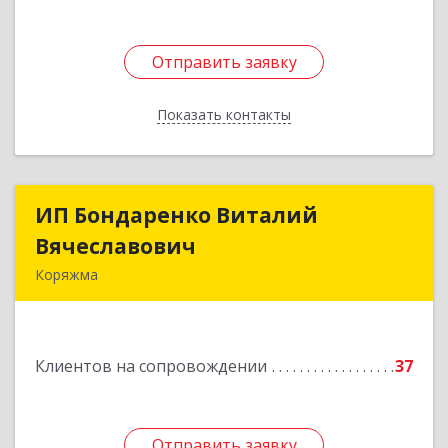
Отправить заявку
Отправить заявку
Показать контакты
Назад
ИП Бондаренко Виталий
ИП Бондаренко Виталий
Вячеславович
Вячеславович
Коряжма
165650, Архангельская обл, Коряжма г,
Набережная им Н.Островского ул, дом № 38
Клиентов на сопровождении
37
Подробнее
Отправить заявку
Отправить заявку