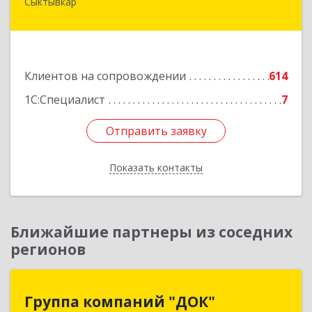
Сыктывкар
167004, Коми Респ, Сыктывкар г, Первомайская
ул, дом № 149
Подробнее
Клиентов на сопровождении
614
1С:Специалист
7
Отправить заявку
Отправить заявку
Показать контакты
Назад
Ближайшие партнеры из соседних
регионов
Группа компаний "ДОК"
Группа компаний "ДОК"