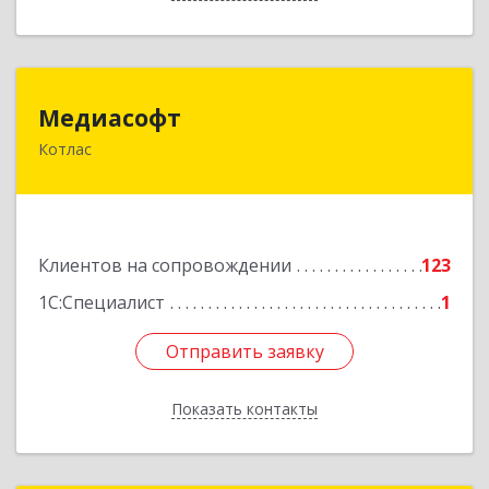
Медиасофт
Медиасофт
Котлас
165300, Архангельская обл, Котлас г,
Маяковского ул, дом № 5
Подробнее
Клиентов на сопровождении
123
1С:Специалист
1
Отправить заявку
Отправить заявку
Показать контакты
Назад