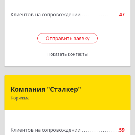
Подробнее
Клиентов на сопровождении
47
Отправить заявку
Отправить заявку
Показать контакты
Назад
Компания "Сталкер"
Компания "Сталкер"
Коряжма
165651, Архангельская обл, Коряжма г,
Архангельская ул, дом № 14
Подробнее
Клиентов на сопровождении
59