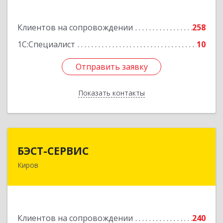
Подробнее
Клиентов на сопровождении
258
1С:Специалист
10
Отправить заявку
Отправить заявку
Показать контакты
Назад
БЭСТ-СЕРВИС
БЭСТ-СЕРВИС
Киров
610045, Кировская обл, Киров г, Дмитрия
Козулева ул, дом № 2, корпус 1
Подробнее
Клиентов на сопровождении
240