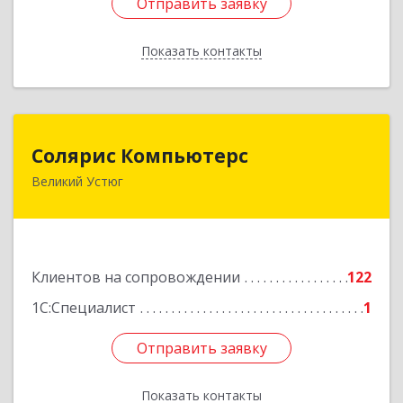
Отправить заявку
Отправить заявку
Показать контакты
Назад
Солярис Компьютерс
Солярис Компьютерс
Великий Устюг
162390, Вологодская обл, Великий Устюг г,
Виноградова ул, дом № 87
Подробнее
Клиентов на сопровождении
122
1С:Специалист
1
Отправить заявку
Отправить заявку
Показать контакты
Назад