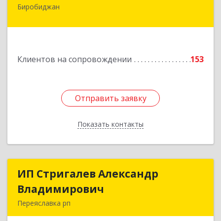
Биробиджан
679016, Еврейская Аобл, Биробиджан г,
Советская ул, дом № 59, кв.3
Подробнее
Клиентов на сопровождении
153
Отправить заявку
Отправить заявку
Показать контакты
Назад
ИП Стригалев Александр
ИП Стригалев Александр
Владимирович
Владимирович
Переяславка рп
682910, Хабаровский край, Имени Лазо р-н,