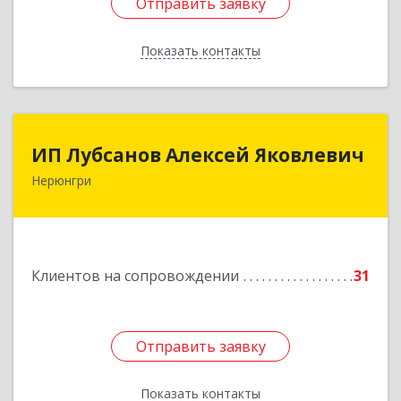
Отправить заявку
Отправить заявку
Показать контакты
Назад
ИП Лубсанов Алексей Яковлевич
ИП Лубсанов Алексей Яковлевич
Нерюнгри
675002, Амурская область, г. Благовещенск, ул.
Краснофлотская ,77/1, кв.38
Подробнее
Клиентов на сопровождении
31
Отправить заявку
Отправить заявку
Показать контакты
Назад