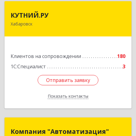
КУТНИЙ.РУ
КУТНИЙ.РУ
Хабаровск
680007, Хабаровский край, Хабаровск г,
Шевчука ул, дом № 42, оф.505
Подробнее
Клиентов на сопровождении
180
1С:Специалист
3
Отправить заявку
Отправить заявку
Показать контакты
Назад
Компания "Автоматизация"
Компания "Автоматизация"