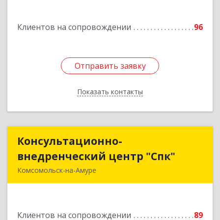
Переяславка рп, Ленина ул, дом № 30, оф.1
Клиентов на сопровождении
96
Подробнее
Отправить заявку
Отправить заявку
Показать контакты
Назад
Консультационно-
Консультационно-
внедренческий центр "Спк"
внедренческий центр "Спк"
Комсомольск-на-Амуре
681013, Хабаровский край, Комсомольск-на-
Амуре г, Димитрова, дом № 5, кв.302
Клиентов на сопровождении
89
Подробнее