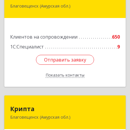
Благовещенск (Амурская обл.)
675000, Амурская обл, Благовещенск г,
Горького ул, дом № 172/1
Подробнее
Клиентов на сопровождении
650
1С:Специалист
9
Отправить заявку
Отправить заявку
Показать контакты
Назад
Крипта
Крипта
Благовещенск (Амурская обл.)
675000, Амурская обл, Благовещенск г,
Амурская ул, дом № 236, оф.7-8