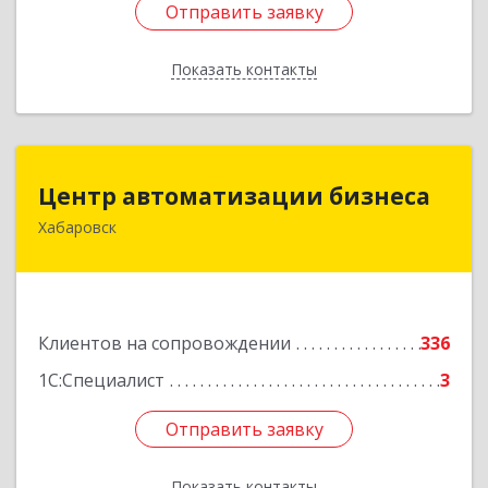
Отправить заявку
Отправить заявку
Показать контакты
Назад
Центр автоматизации бизнеса
Центр автоматизации бизнеса
Хабаровск
680030, Хабаровский край, Хабаровск г, Ленина
ул, дом № 4, оф.802
Подробнее
Клиентов на сопровождении
336
1С:Специалист
3
Отправить заявку
Отправить заявку
Показать контакты
Назад