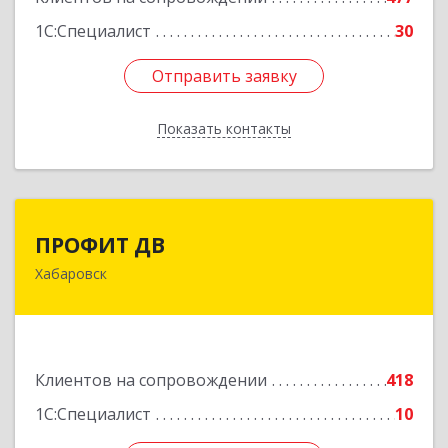
1С:Специалист
30
Отправить заявку
Отправить заявку
Показать контакты
Назад
ПРОФИТ ДВ
ПРОФИТ ДВ
Хабаровск
680000, Хабаровский край, Хабаровск г,
Муравьева-Амурского ул, дом № 25, пом.I
Подробнее
Клиентов на сопровождении
418
1С:Специалист
10