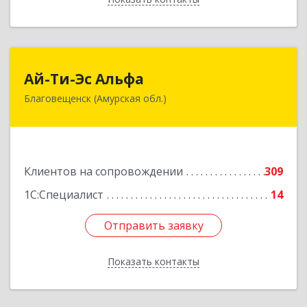
Ай-Ти-Эс Альфа
Ай-Ти-Эс Альфа
Благовещенск (Амурская обл.)
675000, Амурская обл, Благовещенск г, Зейская
ул, дом № 134, оф.515
Подробнее
Клиентов на сопровождении
309
1С:Специалист
14
Отправить заявку
Отправить заявку
Показать контакты
Назад