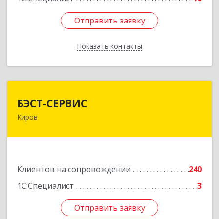
Отправить заявку
Отправить заявку
Показать контакты
Назад
БЭСТ-СЕРВИС
БЭСТ-СЕРВИС
Киров
610045, Кировская обл, Киров г, Дмитрия
Козулева ул, дом № 2, корпус 1
Подробнее
Клиентов на сопровождении
240
1С:Специалист
3
Отправить заявку
Отправить заявку