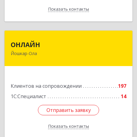
Показать контакты
Назад
ОНЛАЙН
ОНЛАЙН
Йошкар-Ола
424000, Марий Эл Респ, Йошкар-Ола г,
Комсомольская ул, дом № 132, пом.III
Подробнее
Клиентов на сопровождении
197
1С:Специалист
14
Отправить заявку
Отправить заявку
Показать контакты
Назад