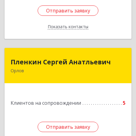
Отправить заявку
Отправить заявку
Показать контакты
Назад
Пленкин Сергей Анатльевич
Пленкин Сергей Анатльевич
Орлов
612 270, 612270, Кировская обл, , Орлов г,
Ленина ул, дом. 128
Подробнее
Клиентов на сопровождении
5
Отправить заявку
Отправить заявку