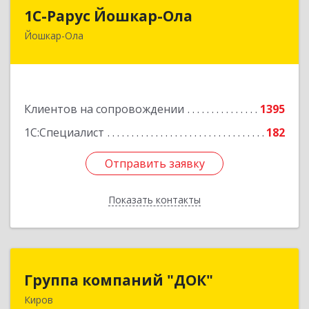
1С-Рарус Йошкар-Ола
1С-Рарус Йошкар-Ола
Йошкар-Ола
424004, Марий Эл Респ, Йошкар-Ола г, Волкова
ул, дом № 68
Подробнее
Клиентов на сопровождении
1395
1С:Специалист
182
Отправить заявку
Отправить заявку
Показать контакты
Назад
Группа компаний "ДОК"
Группа компаний "ДОК"
Киров
610017, Кировская обл, Киров г, Горького ул,