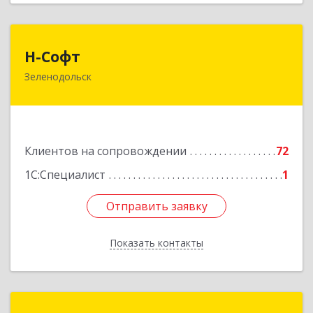
Н-Софт
Н-Софт
Зеленодольск
422521, Татарстан Респ (Татарстан),
Зеленодольский р-н, Зеленодольск г,
Универсиады ул, дом № 1
Подробнее
Клиентов на сопровождении
72
1С:Специалист
1
Отправить заявку
Отправить заявку
Показать контакты
Назад