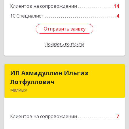
Подробнее
Клиентов на сопровождении
14
1С:Специалист
4
Отправить заявку
Отправить заявку
Показать контакты
Назад
ИП Ахмадуллин Ильгиз
ИП Ахмадуллин Ильгиз
Лотфуллович
Лотфуллович
Малмыж
612920, Кировская обл, г.Малмыж, ул.Ленина, 27
оф.1
Клиентов на сопровождении
7
Подробнее