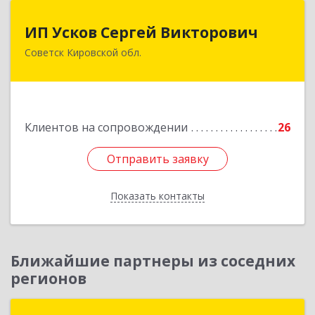
ИП Усков Сергей Викторович
ИП Усков Сергей Викторович
Советск Кировской обл.
613340, Кировская обл, Советск г, Дружбы ул,
дом № 29
Подробнее
Клиентов на сопровождении
26
Отправить заявку
Отправить заявку
Показать контакты
Назад
Ближайшие партнеры из соседних
регионов