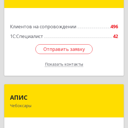
дом № 17
Подробнее
Клиентов на сопровождении
496
1С:Специалист
42
Отправить заявку
Отправить заявку
Показать контакты
Назад
АПИС
АПИС
Чебоксары
428001, Чувашская Республика - Чувашия,
Чебоксары г, Максима Горького пр-кт, дом №
10, пом.9