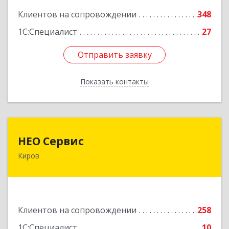
Подробнее
Клиентов на сопровождении
348
1С:Специалист
27
Отправить заявку
Отправить заявку
Показать контакты
Назад
НЕО Сервис
НЕО Сервис
Киров
610045, Кировская обл, Киров г, Ульяновская
ул, дом № 36
Подробнее
Клиентов на сопровождении
258
1С:Специалист
10