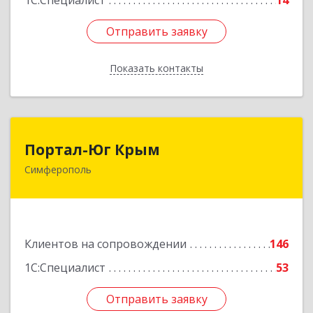
1С:Специалист
14
Отправить заявку
Отправить заявку
Показать контакты
Назад
Портал-Юг Крым
Портал-Юг Крым
Симферополь
295015, Крым Респ, Симферополь г, Козлова ул,
дом № 27
Подробнее
Клиентов на сопровождении
146
1С:Специалист
53
Отправить заявку
Отправить заявку