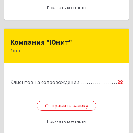
Показать контакты
Назад
Компания "Юнит"
Компания "Юнит"
Ялта
298600, Крым Респ, Ялта г, Васильева ул, дом №
16, оф.400
Подробнее
Клиентов на сопровождении
28
Отправить заявку
Отправить заявку
Показать контакты
Назад