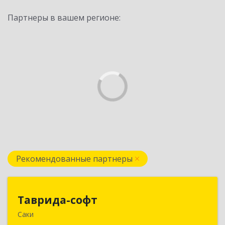
Партнеры в вашем регионе:
Рекомендованные партнеры
Таврида-софт
Таврида-софт
Саки
296574, Крым Респ, м.р-н Сакский с.п.