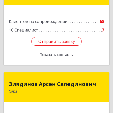
Новофедоровское, Новофедоровка пгт, 30
Авиаполка ул, дом № 10
Подробнее
Клиентов на сопровождении
68
1С:Специалист
7
Отправить заявку
Отправить заявку
Показать контакты
Назад
Зиядинов Арсен Салединович
Зиядинов Арсен Салединович
Саки
г.Саки, Интернациональная, 5/2, кв.1
Подробнее