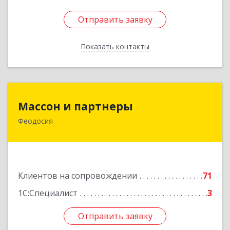
Отправить заявку
Отправить заявку
Показать контакты
Назад
Массон и партнеры
Массон и партнеры
Феодосия
298112, Крым Респ, Феодосия г, Крымская ул,
дом № 31
Подробнее
Клиентов на сопровождении
71
1С:Специалист
3
Отправить заявку
Отправить заявку