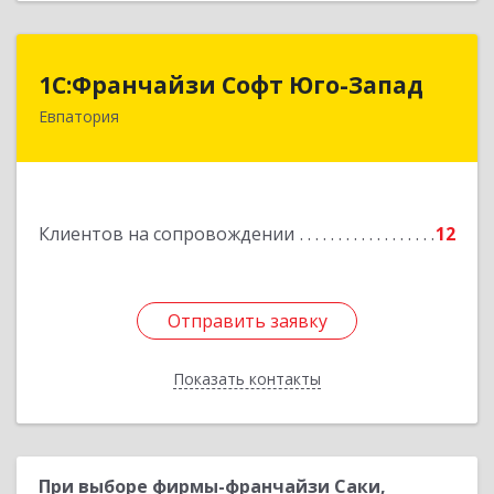
1С:Франчайзи Софт Юго-Запад
1С:Франчайзи Софт Юго-Запад
Евпатория
297407, Крым Респ, Евпатория г, Победы пр-кт,
дом № 13, кв.45
Подробнее
Клиентов на сопровождении
12
Отправить заявку
Отправить заявку
Показать контакты
Назад
При выборе фирмы-франчайзи Саки,