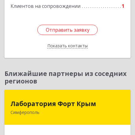
Клиентов на сопровождении
1
Отправить заявку
Отправить заявку
Показать контакты
Назад
Ближайшие партнеры из соседних
регионов
Лаборатория Форт Крым
Лаборатория Форт Крым
Симферополь
295034, Крым Респ, Симферополь г, Киевская
ул, дом № 79, оф.902