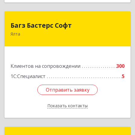
Багз Бастерс Софт
Багз Бастерс Софт
Ялта
298603, Крым Респ, Ялта г, Свердлова ул, дом №
34
Подробнее
Клиентов на сопровождении
300
1С:Специалист
5
Отправить заявку
Отправить заявку
Показать контакты
Назад