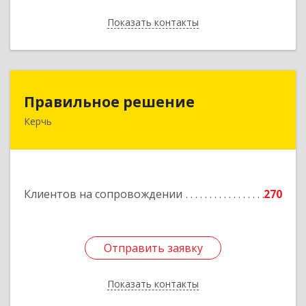
Показать контакты
Назад
Правильное решение
Правильное решение
Керчь
298330, Крым Респ, Керчь г, Адмиралтейский
проезд, дом № 1
Подробнее
Клиентов на сопровождении
270
Отправить заявку
Отправить заявку
Показать контакты
Назад