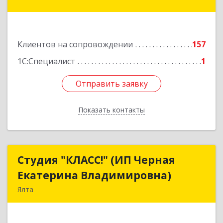
пер, дом № 26
Подробнее
Клиентов на сопровождении
157
1С:Специалист
1
Отправить заявку
Отправить заявку
Показать контакты
Назад
Студия "КЛАСС!" (ИП Черная
Студия "КЛАСС!" (ИП Черная
Екатерина Владимировна)
Екатерина Владимировна)
Ялта
98600, г. Ялта, ул. Свердлова, 24