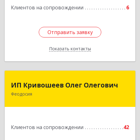
Подробнее
Клиентов на сопровождении
6
Отправить заявку
Отправить заявку
Показать контакты
Назад
ИП Кривошеев Олег Олегович
ИП Кривошеев Олег Олегович
Феодосия
Подробнее
Клиентов на сопровождении
42