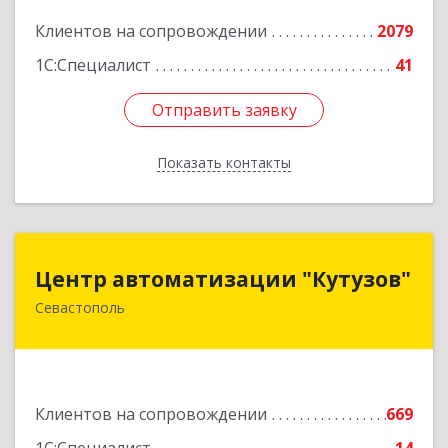
Подробнее
Клиентов на сопровождении
2079
1С:Специалист
41
Отправить заявку
Отправить заявку
Показать контакты
Назад
Центр автоматизации "Кутузов"
Центр автоматизации "Кутузов"
Севастополь
299011, Севастополь г, Генерала Петрова ул,
дом № 20, корпус 1, оф.1
Подробнее
Клиентов на сопровождении
669