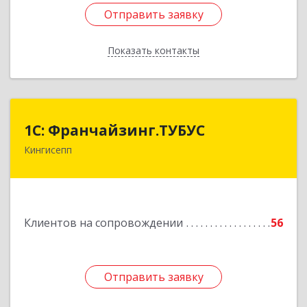
Отправить заявку
Отправить заявку
Показать контакты
Назад
1С: Франчайзинг.ТУБУС
1С: Франчайзинг.ТУБУС
Кингисепп
Подробнее
Клиентов на сопровождении
56
Отправить заявку
Отправить заявку