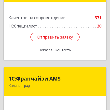
Подробнее
Клиентов на сопровождении
371
1С:Специалист
20
Отправить заявку
Отправить заявку
Показать контакты
Назад
1С:Франчайзи AMS
1С:Франчайзи AMS
Калининград
238325, Калининградская обл, Гурьевский р-н,
Луговое п, Центральная ул, дом № 17
Подробнее