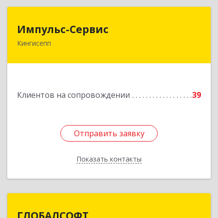
Импульс-Сервис
Импульс-Сервис
Кингисепп
188480, Ленинградская обл, Кингисеппский р-н,
Кингисепп г, Воровского ул, дом № 40/15
Подробнее
Клиентов на сопровождении
39
Отправить заявку
Отправить заявку
Показать контакты
Назад
ГЛОБАЛСОФТ
ГЛОБАЛСОФТ