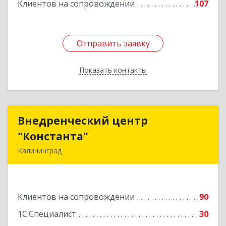
Клиентов на сопровождении
107
Отправить заявку
Отправить заявку
Показать контакты
Назад
Внедренческий центр
Внедренческий центр
"Константа"
"Константа"
Калининград
236006, Калининградская обл, Калининград г,
К.Маркса ул, дом № 18, оф.701
Клиентов на сопровождении
90
Подробнее
1С:Специалист
30