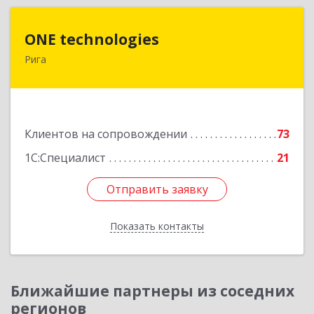
ONE technologies
ONE technologies
Рига
Рига, ул. Элизабетес д.22 - 26А
Подробнее
Клиентов на сопровождении
73
1С:Специалист
21
Отправить заявку
Отправить заявку
Показать контакты
Назад
Ближайшие партнеры из соседних
регионов