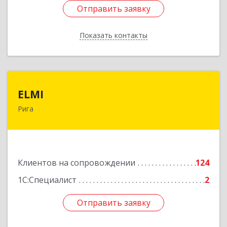
Отправить заявку
Отправить заявку
Показать контакты
Назад
ELMI
ELMI
Рига
Baznicas iela 5-16, Riga, LV-1010
Подробнее
Клиентов на сопровождении
124
1С:Специалист
2
Отправить заявку
Отправить заявку