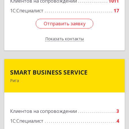
Клиентов на сопровождении
1011
1С:Специалист
17
Отправить заявку
Отправить заявку
Показать контакты
Назад
SMART BUSINESS SERVICE
SMART BUSINESS SERVICE
Рига
Латвия, Рига, ул.Бривибас 73-1
Подробнее
Клиентов на сопровождении
3
1С:Специалист
4