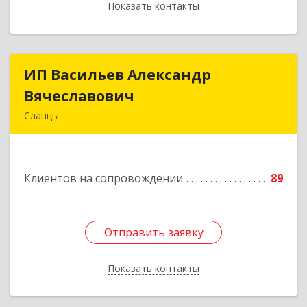
Показать контакты
Назад
ИП Васильев Александр
ИП Васильев Александр
Вячеславович
Вячеславович
Сланцы
Ленинградская обл, Сланцы г, Спортивная ул,
дом № 2
Клиентов на сопровождении
89
Подробнее
Отправить заявку
Отправить заявку
Показать контакты
Назад