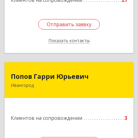
Клиентов на сопровождении
21
Отправить заявку
Отправить заявку
Показать контакты
Назад
Попов Гарри Юрьевич
Попов Гарри Юрьевич
Ивангород
Подробнее
Клиентов на сопровождении
3