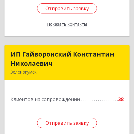
Отправить заявку
Отправить заявку
Показать контакты
Назад
ИП Гайворонский Константин
ИП Гайворонский Константин
Николаевич
Николаевич
Зеленокумск
357910, Ставропольский край, Советский р-н,
Зеленокумск г, Ленина пл, дом № 6, оф.4
Клиентов на сопровождении
38
Подробнее
Отправить заявку
Отправить заявку