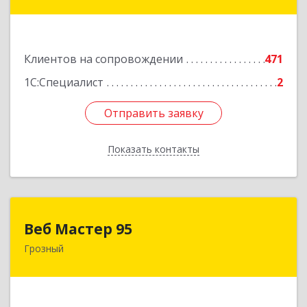
ул, дом № 36А
Подробнее
Клиентов на сопровождении
471
1С:Специалист
2
Отправить заявку
Отправить заявку
Показать контакты
Назад
Веб Мастер 95
Веб Мастер 95
Грозный
364050, Чеченская Респ, Грозный г, Им
Гайрбекова Муслима Гайрбековича ул, дом №
72