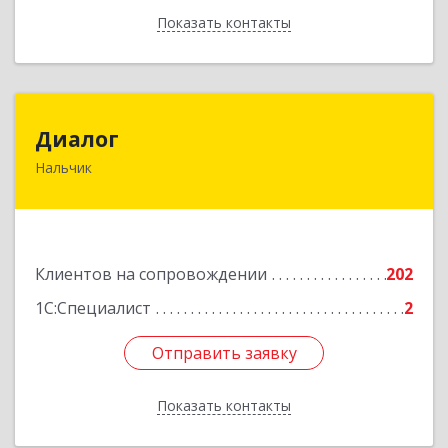
Показать контакты
Назад
Диалог
Диалог
Нальчик
360016, Кабардино-Балкарская Респ, Нальчик г,
Калюжного ул, дом № 3, этаж 2
Подробнее
Клиентов на сопровождении
202
1С:Специалист
2
Отправить заявку
Отправить заявку
Показать контакты
Назад