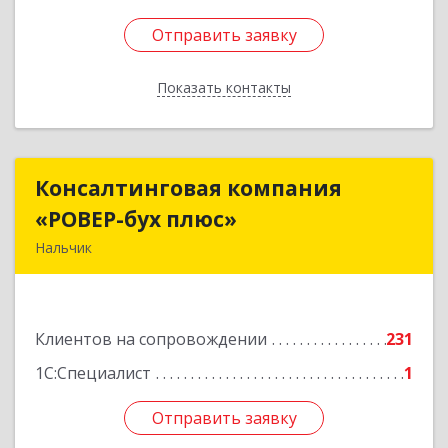
Отправить заявку
Отправить заявку
Показать контакты
Назад
Консалтинговая компания
Консалтинговая компания
«РОВЕР-бух плюс»
«РОВЕР-бух плюс»
Нальчик
360004, Кабардино-Балкарская Респ, Нальчик г,
Кирова ул, дом № 233
Клиентов на сопровождении
231
Подробнее
1С:Специалист
1
Отправить заявку
Отправить заявку