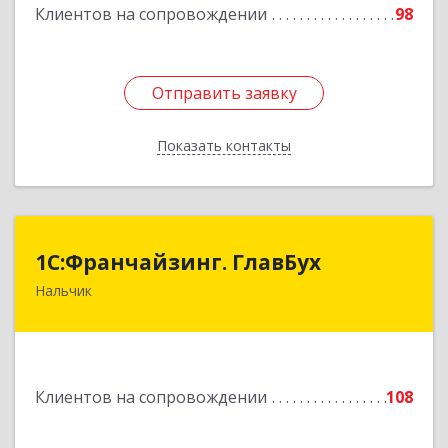
Клиентов на сопровождении
98
Отправить заявку
Отправить заявку
Показать контакты
Назад
1С:Франчайзинг. ГлавБух
1С:Франчайзинг. ГлавБух
Нальчик
360000, Кабардино-Балкарская Респ, Нальчик г,
Пачева ул, дом № 13, ТОД Европа, этаж 3, оф.2
Подробнее
Клиентов на сопровождении
108