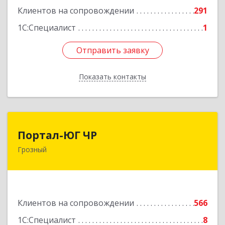
Подробнее
Клиентов на сопровождении
291
1С:Специалист
1
Отправить заявку
Отправить заявку
Показать контакты
Назад
Портал-ЮГ ЧР
Портал-ЮГ ЧР
Грозный
364906, Чеченская Респ, Грозный г, Путина пр-
кт, дом № 30
Подробнее
Клиентов на сопровождении
566
1С:Специалист
8