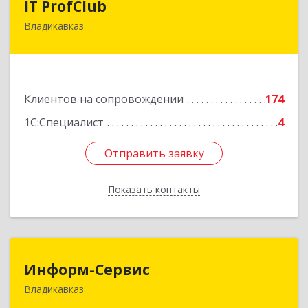
IT ProfClub
Владикавказ
362045, Северная Осетия - Алания Респ,
Владикавказ г, Международная ул, дом № 2 "А",
этаж 5, каб.507
Подробнее
Клиентов на сопровождении
174
1С:Специалист
4
Отправить заявку
Отправить заявку
Показать контакты
Назад
Информ-Сервис
Информ-Сервис
Владикавказ
362020, Северная Осетия - Алания Респ,