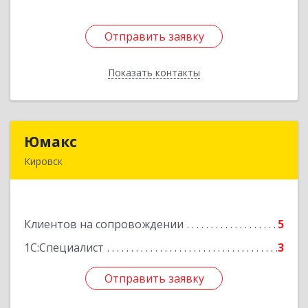
Отправить заявку
Отправить заявку
Показать контакты
Назад
Юмакс
Юмакс
Кировск
187340, Ленинградская обл, Кировский р-н,
Кировск г, Новая ул, дом № 5А
Клиентов на сопровождении
5
Подробнее
1С:Специалист
3
Отправить заявку
Отправить заявку