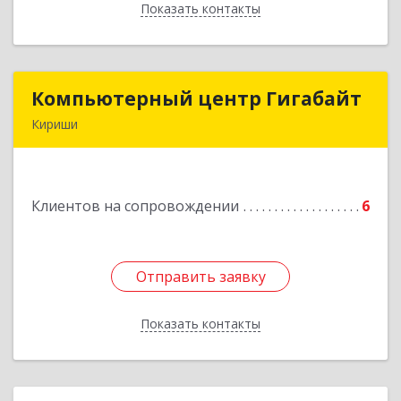
Показать контакты
Назад
Компьютерный центр Гигабайт
Компьютерный центр Гигабайт
Кириши
187110, Ленинградская обл, Кириши г,
Нефтехимиков ул, дом № 31
Клиентов на сопровождении
6
Подробнее
Отправить заявку
Отправить заявку
Показать контакты
Назад