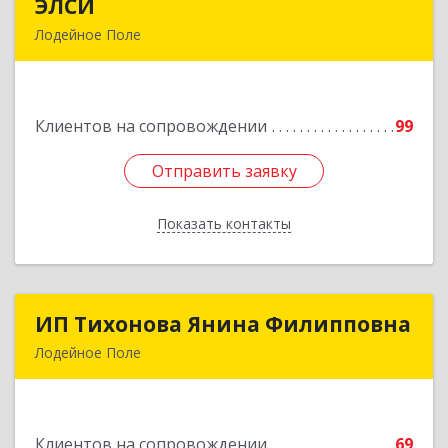
ЭЛСИ
ЭЛСИ
Лодейное Поле
187700, Ленинградская обл, Лодейное Поле г,
Коммунаров ул, дом № 7
Клиентов на сопровождении
99
Подробнее
Отправить заявку
Отправить заявку
Показать контакты
Назад
ИП Тихонова Янина Филипповна
ИП Тихонова Янина Филипповна
Лодейное Поле
187700, Ленинградская обл, Лодейнопольский
р-н, Лодейное Поле г, Урицкого пр-кт, дом №
11А
Клиентов на сопровождении
69