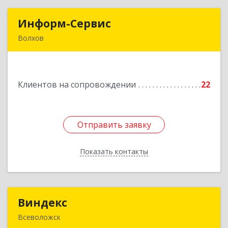
Информ-Сервис
Информ-Сервис
Волхов
187400, Ленинградская обл, Волхов г,
Волховский пр-кт, дом № 7
Клиентов на сопровождении
22
Подробнее
Отправить заявку
Отправить заявку
Показать контакты
Назад
Виндекс
Виндекс
Всеволожск
188643, Ленинградская обл, Всеволожский р-н,