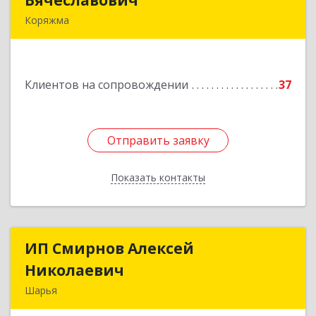
Вячеславович
Вячеславович
Коряжма
165650, Архангельская обл, Коряжма г,
Набережная им Н.Островского ул, дом № 38
Клиентов на сопровождении
37
Подробнее
Отправить заявку
Отправить заявку
Показать контакты
Назад
ИП Смирнов Алексей
ИП Смирнов Алексей
Николаевич
Николаевич
Шарья