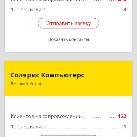
1С:Специалист
3
Отправить заявку
Отправить заявку
Показать контакты
Назад
Солярис Компьютерс
Солярис Компьютерс
Великий Устюг
162390, Вологодская обл, Великий Устюг г,
Виноградова ул, дом № 87
Подробнее
Клиентов на сопровождении
122
1С:Специалист
1