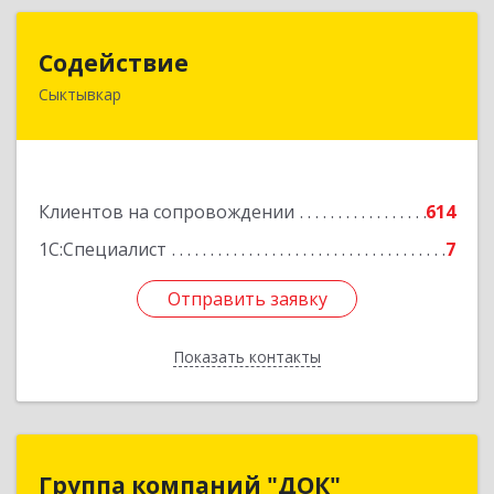
Содействие
Содействие
Сыктывкар
167004, Коми Респ, Сыктывкар г, Первомайская
ул, дом № 149
Подробнее
Клиентов на сопровождении
614
1С:Специалист
7
Отправить заявку
Отправить заявку
Показать контакты
Назад
Группа компаний "ДОК"
Группа компаний "ДОК"