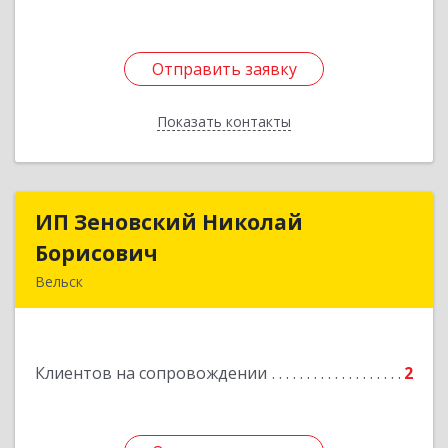
Отправить заявку
Отправить заявку
Показать контакты
Назад
ИП Зеновский Николай
ИП Зеновский Николай
Борисович
Борисович
Вельск
165150, Архангельская обл, Вельский р-н,
Лукинская д, Надежды ул, дом № 6
Клиентов на сопровождении
2
Подробнее