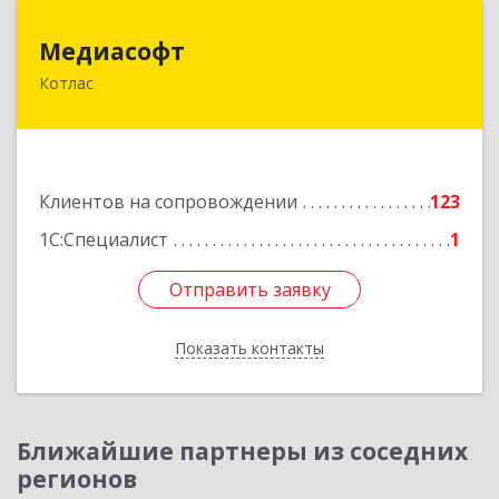
Медиасофт
Медиасофт
Котлас
165300, Архангельская обл, Котлас г,
Маяковского ул, дом № 5
Подробнее
Клиентов на сопровождении
123
1С:Специалист
1
Отправить заявку
Отправить заявку
Показать контакты
Назад
Ближайшие партнеры из соседних
регионов