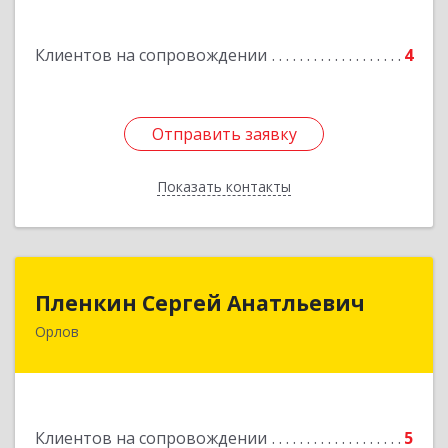
Подробнее
Клиентов на сопровождении
4
Отправить заявку
Отправить заявку
Показать контакты
Назад
Пленкин Сергей Анатльевич
Пленкин Сергей Анатльевич
Орлов
612 270, 612270, Кировская обл, , Орлов г,
Ленина ул, дом. 128
Подробнее
Клиентов на сопровождении
5