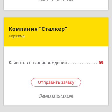
Компания "Сталкер"
Компания "Сталкер"
Коряжма
165651, Архангельская обл, Коряжма г,
Архангельская ул, дом № 14
Подробнее
Клиентов на сопровождении
59
Отправить заявку
Отправить заявку
Показать контакты
Назад