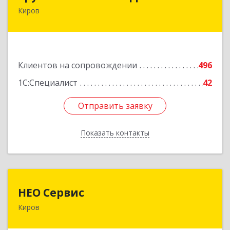
Киров
610017, Кировская обл, Киров г, Горького ул,
дом № 17
Подробнее
Клиентов на сопровождении
496
1С:Специалист
42
Отправить заявку
Отправить заявку
Показать контакты
Назад
НЕО Сервис
НЕО Сервис
Киров
610045, Кировская обл, Киров г, Ульяновская
ул, дом № 36