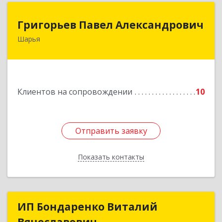
Григорьев Павел Александрович
Григорьев Павел Александрович
Шарья
157505, Костромская область, город Шарья,
улица Краснухина, дом 6.
Подробнее
Клиентов на сопровождении
10
Отправить заявку
Отправить заявку
Показать контакты
Назад
ИП Бондаренко Виталий
ИП Бондаренко Виталий