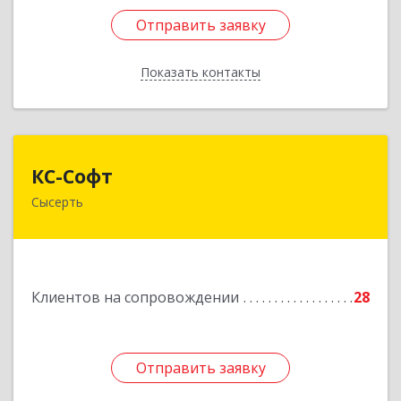
Отправить заявку
Отправить заявку
Показать контакты
Назад
КС-Софт
КС-Софт
Сысерть
624001, Свердловская обл, Сысертский р-н,
Черданцево с, Чапаева ул, дом № 39
Подробнее
Клиентов на сопровождении
28
Отправить заявку
Отправить заявку