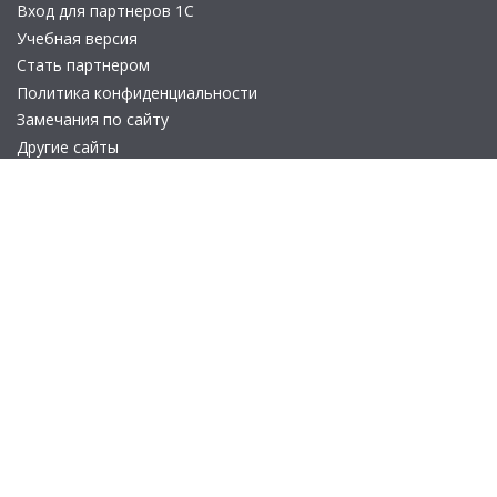
Вход для партнеров 1С
Учебная версия
Стать партнером
Политика конфиденциальности
Замечания по сайту
Другие сайты
Телефон:
+7 (495) 737-92-57
Email:
site_v8@1c.ru
Отдел продаж:
г. Москва
,
улица Селезнёвская, дом 21
© 2026 АО «Группа 1С» (правопреемник «1С»). Все права на сайт
защищены
© 2011- 2026 ООО «1С-Софт» (
о компании
).
Исключительное право на технологическую платформу
«1С:Предприятие 8» и типовые конфигурации программных