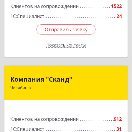
Клиентов на сопровождении
1522
1С:Специалист
24
Отправить заявку
Отправить заявку
Показать контакты
Назад
Компания "Сканд"
Компания "Сканд"
Челябинск
454091, Челябинская обл, Челябинск г,
Революции пл, дом № 7, оф.1.16
Подробнее
Клиентов на сопровождении
912
1С:Специалист
31