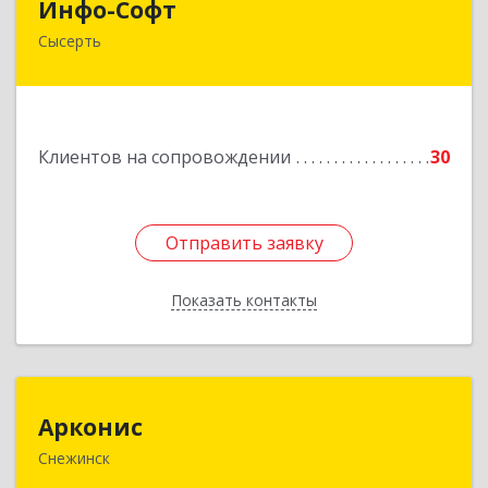
Инфо-Софт
Сысерть
624021, Свердловская обл, Сысерть г, Коммуны
ул, дом № 39, кв.13
Подробнее
Клиентов на сопровождении
30
Отправить заявку
Отправить заявку
Показать контакты
Назад
Арконис
Арконис
Снежинск
456773, Челябинская обл, Снежинск г,