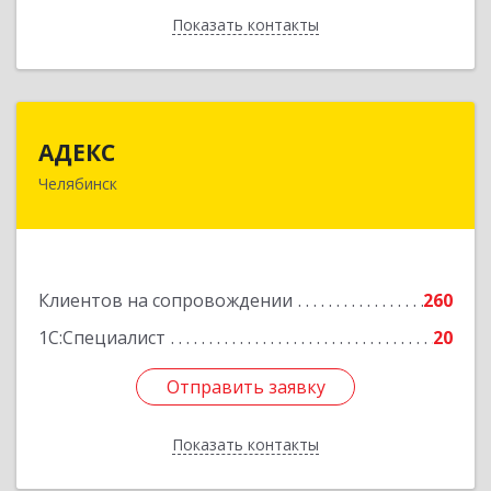
Показать контакты
Назад
АДЕКС
АДЕКС
Челябинск
454080, Челябинская обл, Челябинск г, Смирных
ул, дом № 15А, пом.51
Подробнее
Клиентов на сопровождении
260
1С:Специалист
20
Отправить заявку
Отправить заявку
Показать контакты
Назад