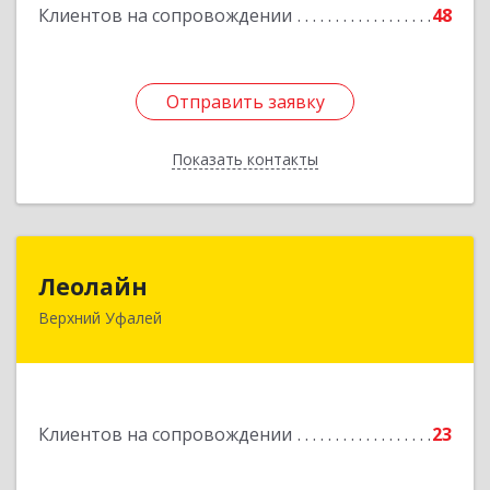
Клиентов на сопровождении
48
Отправить заявку
Отправить заявку
Показать контакты
Назад
Леолайн
Леолайн
Верхний Уфалей
456800, Челябинская обл, Верхний Уфалей г,
Ленина ул, дом № 147
Подробнее
Клиентов на сопровождении
23