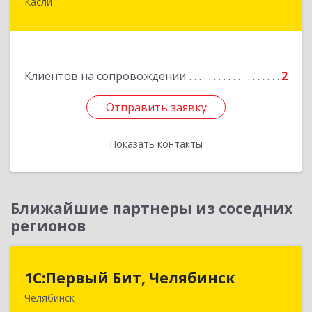
Касли
456830, Челябинская обл., г. Касли, ул. Карла
Либкнехта, д. 112а
Подробнее
Клиентов на сопровождении
2
Отправить заявку
Отправить заявку
Показать контакты
Назад
Ближайшие партнеры из соседних
регионов
1С:Первый Бит, Челябинск
1С:Первый Бит, Челябинск
Челябинск
454084, Челябинская обл, Челябинск г,