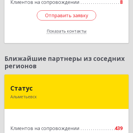
Клиентов на сопровождении
8
Отправить заявку
Отправить заявку
Показать контакты
Назад
Ближайшие партнеры из соседних
регионов
Статус
Статус
Альметьевск
423450, Татарстан Респ, Альметьевск г, Мира
ул, дом № 10
Подробнее
Клиентов на сопровождении
439