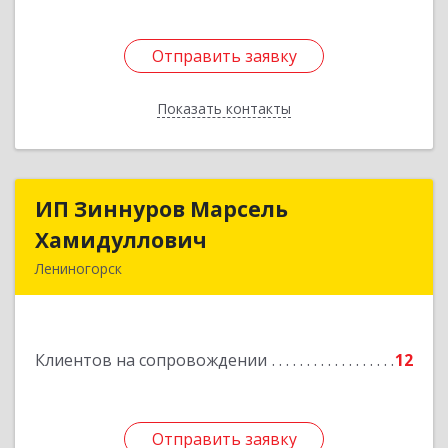
Отправить заявку
Отправить заявку
Показать контакты
Назад
ИП Зиннуров Марсель
ИП Зиннуров Марсель
Хамидуллович
Хамидуллович
Лениногорск
423250, Татарстан Респ, Лениногорский р-н,
Лениногорск г, Халиуллина ул, дом № 79
Клиентов на сопровождении
12
Подробнее
Отправить заявку
Отправить заявку