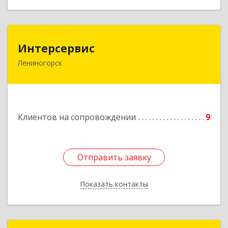
Интерсервис
Интерсервис
Лениногорск
423250, Татарстан Респ, Лениногорск г,
Гагарина ул, дом № 36
Подробнее
Клиентов на сопровождении
9
Отправить заявку
Отправить заявку
Показать контакты
Назад