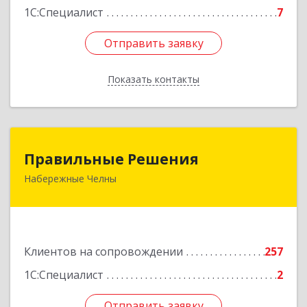
1С:Специалист
7
Отправить заявку
Отправить заявку
Показать контакты
Назад
Правильные Решения
Правильные Решения
Набережные Челны
423832, Татарстан Респ, Набережные Челны г,
Дружбы Народов пр-кт, дом № 38А, кв.55
Подробнее
Клиентов на сопровождении
257
1С:Специалист
2
Отправить заявку
Отправить заявку