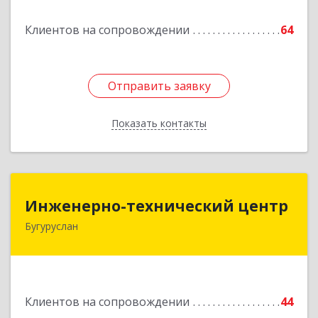
Клиентов на сопровождении
64
Отправить заявку
Отправить заявку
Показать контакты
Назад
Инженерно-технический центр
Инженерно-технический центр
Бугуруслан
461633, Оренбургская обл, Бугуруслан г,
Больничный пер, дом № 8
Подробнее
Клиентов на сопровождении
44