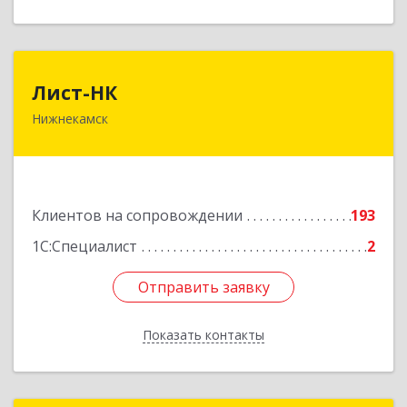
Лист-НК
Лист-НК
Нижнекамск
423585, Татарстан Респ, Нижнекамский р-н,
Нижнекамск г, Вокзальная ул, дом № 38 Г, оф.29
Подробнее
Клиентов на сопровождении
193
1С:Специалист
2
Отправить заявку
Отправить заявку
Показать контакты
Назад