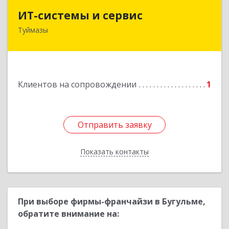
ИТ-системы и сервис
ИТ-системы и сервис
Туймазы
452 750, 452750, Башкортостан Респ,
Туймазинский р-н, Туймазы г, Заводская ул,
дом № 11
Подробнее
Клиентов на сопровождении
1
Отправить заявку
Отправить заявку
Показать контакты
Назад
При выборе фирмы-франчайзи в Бугульме,
обратите внимание на: