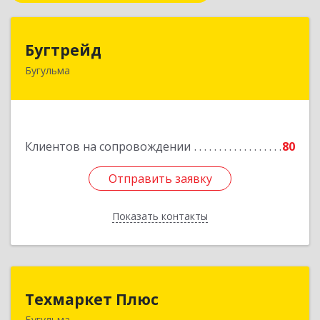
Бугтрейд
Бугтрейд
Бугульма
420230, Татарстан Респ, Бугульма г, Вахитово,
дом № 7, кв.73
Подробнее
Клиентов на сопровождении
80
Отправить заявку
Отправить заявку
Показать контакты
Назад
Техмаркет Плюс
Техмаркет Плюс
Бугульма