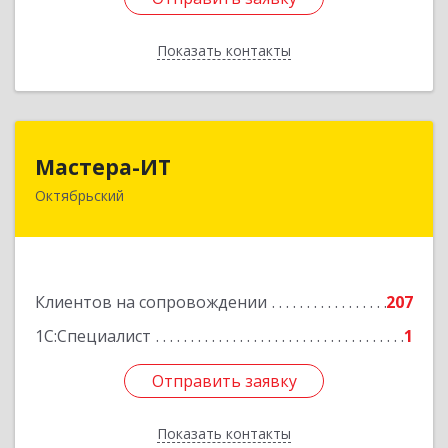
Показать контакты
Назад
Мастера-ИТ
Мастера-ИТ
Октябрьский
452607, Башкортостан Респ, Октябрьский г,
Комсомольская ул, дом № 20, оф."МИТ"
Подробнее
Клиентов на сопровождении
207
1С:Специалист
1
Отправить заявку
Отправить заявку
Показать контакты
Назад