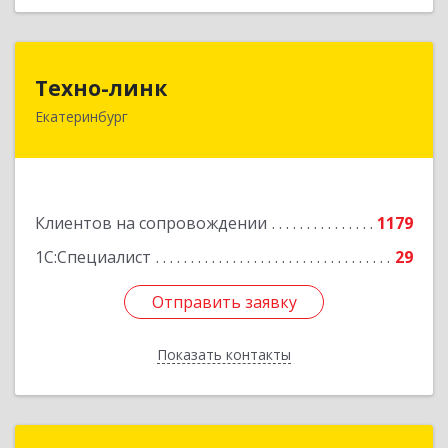
Техно-линк
Техно-линк
Екатеринбург
620000, Свердловская обл, Екатеринбург г,
Основинская ул, строение 10, оф.1116
Подробнее
Клиентов на сопровождении
1179
1С:Специалист
29
Отправить заявку
Отправить заявку
Показать контакты
Назад