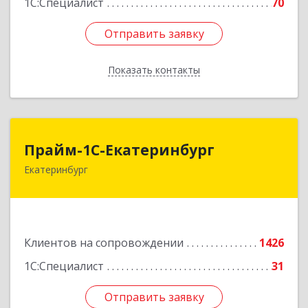
1С:Специалист
70
Отправить заявку
Отправить заявку
Показать контакты
Назад
Прайм-1С-Екатеринбург
Прайм-1С-Екатеринбург
Екатеринбург
620142, Свердловская обл, Екатеринбург г, 8
Марта ул, дом № 49, оф.609
Подробнее
Клиентов на сопровождении
1426
1С:Специалист
31
Отправить заявку
Отправить заявку