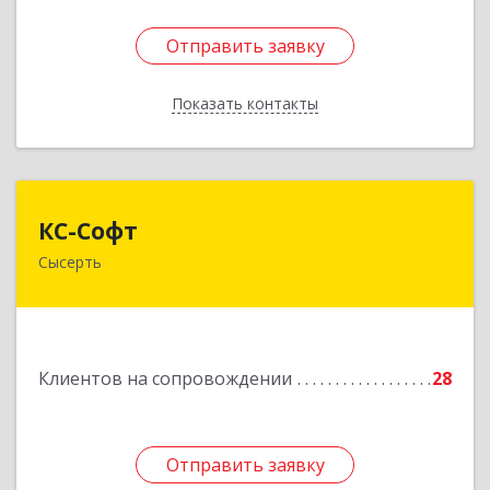
Отправить заявку
Отправить заявку
Показать контакты
Назад
КС-Софт
КС-Софт
Сысерть
624001, Свердловская обл, Сысертский р-н,
Черданцево с, Чапаева ул, дом № 39
Подробнее
Клиентов на сопровождении
28
Отправить заявку
Отправить заявку