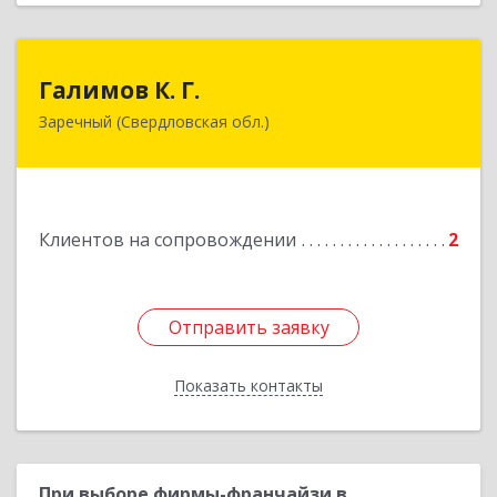
Галимов К. Г.
Галимов К. Г.
Заречный (Свердловская обл.)
Свердловская обл, г. Заречный, ул. Кузнецова,
д.24, оф.72
Подробнее
Клиентов на сопровождении
2
Отправить заявку
Отправить заявку
Показать контакты
Назад
При выборе фирмы-франчайзи в