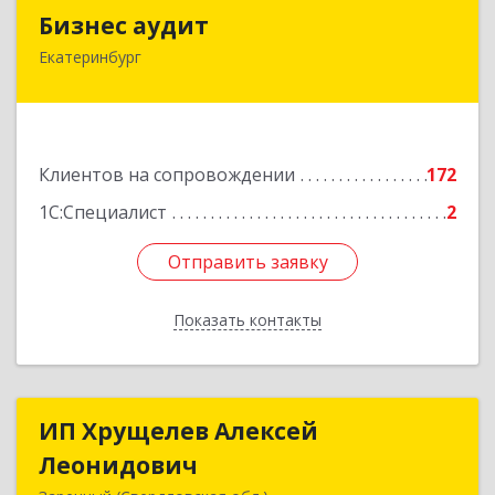
Бизнес аудит
Бизнес аудит
Екатеринбург
620062, Свердловская обл, Екатеринбург г,
Гагарина ул, дом № 14, оф.908
Подробнее
Клиентов на сопровождении
172
1С:Специалист
2
Отправить заявку
Отправить заявку
Показать контакты
Назад
ИП Хрущелев Алексей
ИП Хрущелев Алексей
Леонидович
Леонидович