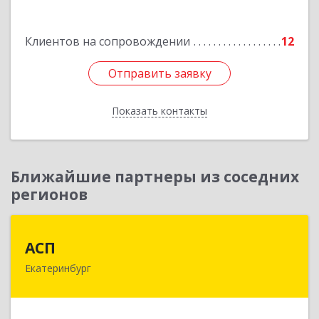
Подробнее
Клиентов на сопровождении
12
Отправить заявку
Отправить заявку
Показать контакты
Назад
Ближайшие партнеры из соседних
регионов
АСП
АСП
Екатеринбург
620075, Свердловская обл, Екатеринбург г,
Карла Либкнехта ул, строение 22, оф.521