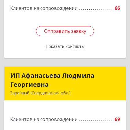
Клиентов на сопровождении
66
Отправить заявку
Отправить заявку
Показать контакты
Назад
ИП Афанасьева Людмила
ИП Афанасьева Людмила
Георгиевна
Георгиевна
Заречный (Свердловская обл.)
624250, Свердловская обл, Заречный г,
Алещенкова ул, дом № 4, кв.46
Клиентов на сопровождении
69
Подробнее