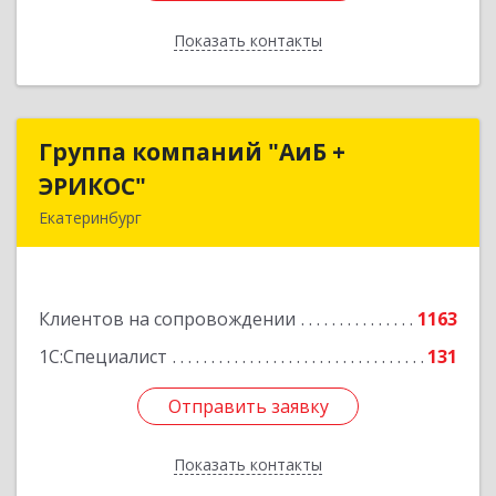
Показать контакты
Назад
Группа компаний "АиБ +
Группа компаний "АиБ +
ЭРИКОС"
ЭРИКОС"
Екатеринбург
620075, Свердловская обл, Екатеринбург г,
Луначарского ул, дом № 81, оф.1008
Клиентов на сопровождении
1163
Подробнее
1С:Специалист
131
Отправить заявку
Отправить заявку
Показать контакты
Назад