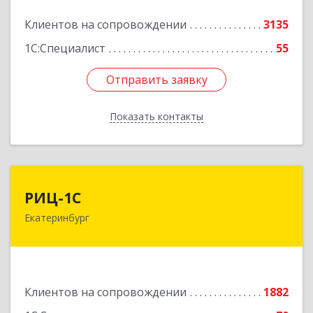
Подробнее
Клиентов на сопровождении
3135
1С:Специалист
55
Отправить заявку
Отправить заявку
Показать контакты
Назад
РИЦ-1С
РИЦ-1С
Екатеринбург
620102, Свердловская обл, Екатеринбург г,
Фурманова ул, дом № 124
Подробнее
Клиентов на сопровождении
1882