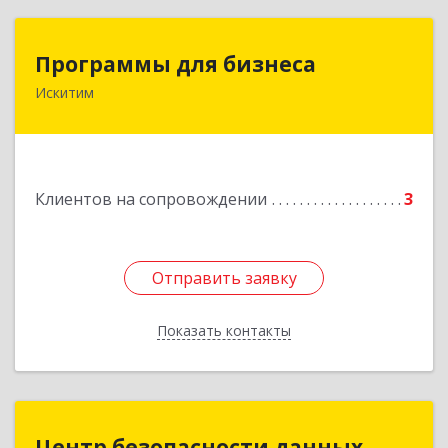
Программы для бизнеса
Программы для бизнеса
Искитим
Подробнее
Клиентов на сопровождении
3
Отправить заявку
Отправить заявку
Показать контакты
Назад
Центр безопасности данных
Центр безопасности данных