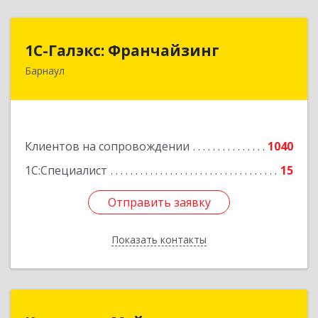
1С-Галэкс: Франчайзинг
1С-Галэкс: Франчайзинг
Барнаул
656015, Алтайский край, Барнаул г, Деповская
ул, дом № 7, каб.А-105
Подробнее
Клиентов на сопровождении
1040
1С:Специалист
15
Отправить заявку
Отправить заявку
Показать контакты
Назад
Компания Мэйпл