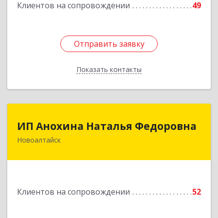
Клиентов на сопровождении
49
Подробнее
Отправить заявку
Отправить заявку
Показать контакты
Назад
ИП Анохина Наталья Федоровна
ИП Анохина Наталья Федоровна
Новоалтайск
658041, Алтайский край, Новоалтайск г,
Белоярская ул, дом № 132
Подробнее
Клиентов на сопровождении
52