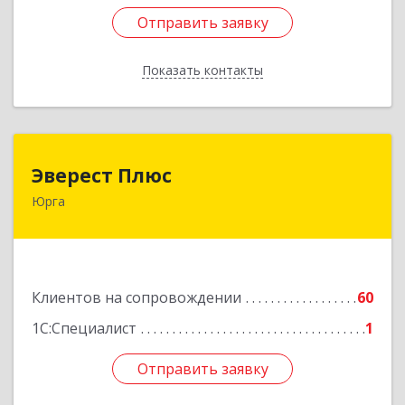
Отправить заявку
Отправить заявку
Показать контакты
Назад
Эверест Плюс
Эверест Плюс
Юрга
652055, Кемеровская обл, Юрга г, Московская
ул, дом № 9, оф.1
Подробнее
Клиентов на сопровождении
60
1С:Специалист
1
Отправить заявку
Отправить заявку