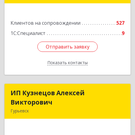
Подробнее
Клиентов на сопровождении
527
1С:Специалист
9
Отправить заявку
Отправить заявку
Показать контакты
Назад
ИП Кузнецов Алексей
ИП Кузнецов Алексей
Викторович
Викторович
Гурьевск
652780, Кемеровская обл, Гурьевский р-н,
Гурьевск г, Суворова ул, дом № 32