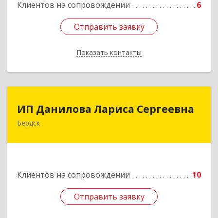
Клиентов на сопровождении
6
Отправить заявку
Отправить заявку
Показать контакты
Назад
ИП Данилова Лариса Сергеевна
ИП Данилова Лариса Сергеевна
Бердск
633004, Новосибирская обл, Бердск г, Озерная
ул, дом № 42, кв.40
Подробнее
Клиентов на сопровождении
10
Отправить заявку
Отправить заявку