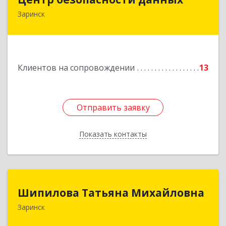
Заринск
659100, Алтайский край, Заринск г, Таратынова
ул, дом № 11, кв.9
Подробнее
Клиентов на сопровождении
13
Отправить заявку
Отправить заявку
Показать контакты
Назад
Шипилова Татьяна Михайловна
Шипилова Татьяна Михайловна
Заринск
Подробнее