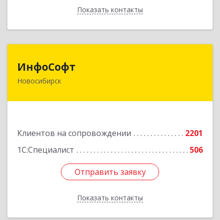
Показать контакты
Назад
ИнфоСофт
ИнфоСофт
Новосибирск
630091, Новосибирская обл, Новосибирск г,
Крылова ул, дом № 31
Подробнее
Клиентов на сопровождении
2201
1С:Специалист
506
Отправить заявку
Отправить заявку
Показать контакты
Назад