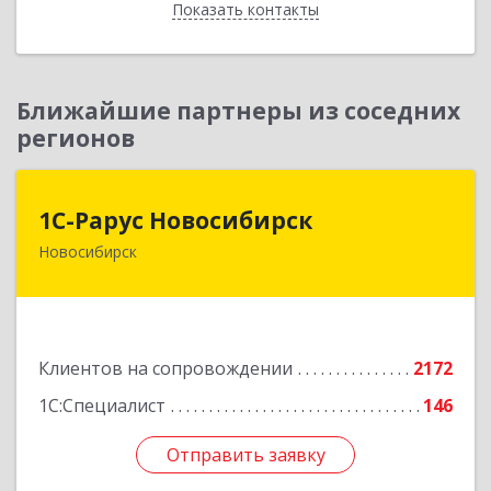
Показать контакты
Назад
Ближайшие партнеры из соседних
регионов
1С-Рарус Новосибирск
1С-Рарус Новосибирск
Новосибирск
630015, Новосибирская обл, Новосибирск г,
Планетная ул, дом № 30,производственный
корпус 2Б, пом.5а
Подробнее
Клиентов на сопровождении
2172
1С:Специалист
146
Отправить заявку
Отправить заявку