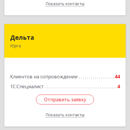
Показать контакты
Назад
Дельта
Дельта
Юрга
652050, Кемеровская область - Кузбасс обл,
Юрга г, Ленинградская ул, дом № 52, оф.32
Подробнее
Клиентов на сопровождении
44
1С:Специалист
4
Отправить заявку
Отправить заявку
Показать контакты
Назад