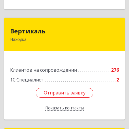
Вертикаль
Вертикаль
Находка
692928, Приморский край, Находка г,
Постышева ул, дом № 27
Подробнее
Клиентов на сопровождении
276
1С:Специалист
2
Отправить заявку
Отправить заявку
Показать контакты
Назад