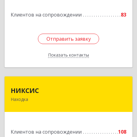
Горнореченский пгт, Октябрьская ул, дом № 5
Клиентов на сопровождении
83
Подробнее
Отправить заявку
Отправить заявку
Показать контакты
Назад
НИКСИС
НИКСИС
Находка
692903, Приморский край, Находка г,
Находкинский пр-кт, дом № 84, кв.73А
Подробнее
Клиентов на сопровождении
108