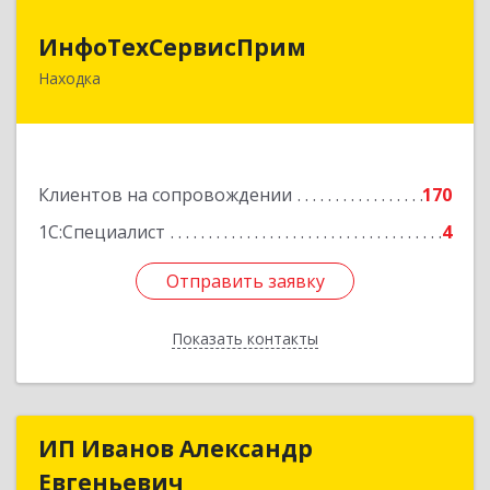
ИнфоТехСервисПрим
ИнфоТехСервисПрим
Находка
692916, Приморский край, Находка г,
Чернышевского ул, дом № 36, оф.305
Подробнее
Клиентов на сопровождении
170
1С:Специалист
4
Отправить заявку
Отправить заявку
Показать контакты
Назад
ИП Иванов Александр
ИП Иванов Александр
Евгеньевич
Евгеньевич