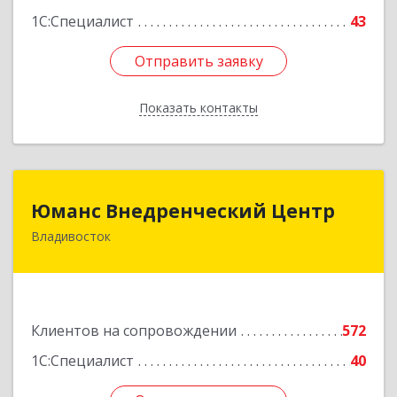
1С:Специалист
43
Отправить заявку
Отправить заявку
Показать контакты
Назад
Юманс Внедренческий Центр
Юманс Внедренческий Центр
Владивосток
690014, Приморский край, Владивосток г,
Некрасовская ул, дом № 48а
Подробнее
Клиентов на сопровождении
572
1С:Специалист
40