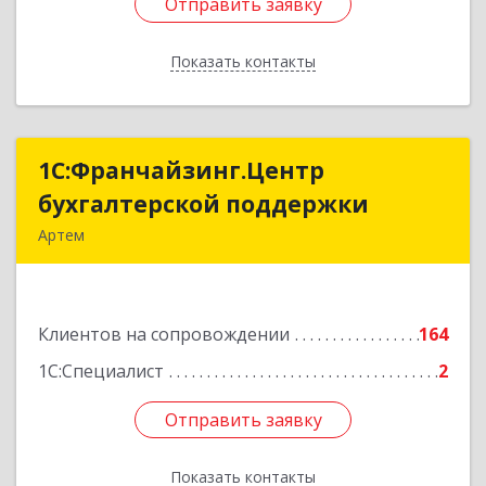
Отправить заявку
Отправить заявку
Показать контакты
Назад
1С:Франчайзинг.Центр
1С:Франчайзинг.Центр
бухгалтерской поддержки
бухгалтерской поддержки
Артем
692760, Приморский край, Артем г, Фрунзе ул,
дом № 54А, каб.21
Клиентов на сопровождении
164
Подробнее
1С:Специалист
2
Отправить заявку
Отправить заявку
Показать контакты
Назад