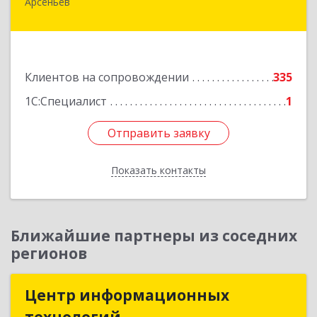
Арсеньев
692330, Приморский край, Арсеньев г,
Ломоносова ул, дом № 24, кв.1
Подробнее
Клиентов на сопровождении
335
1С:Специалист
1
Отправить заявку
Отправить заявку
Показать контакты
Назад
Ближайшие партнеры из соседних
регионов
Центр информационных
Центр информационных