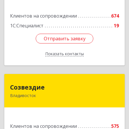
Подробнее
Клиентов на сопровождении
674
1С:Специалист
19
Отправить заявку
Отправить заявку
Показать контакты
Назад
Созвездие
Созвездие
Владивосток
690069, Приморский край, Владивосток г,
Тухачевского ул, дом № 62, кв.94
Подробнее
Клиентов на сопровождении
575