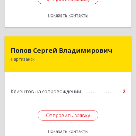
Показать контакты
Назад
Попов Сергей Владимирович
Попов Сергей Владимирович
Партизанск
692922, Приморский край, г. Находка, ул.
Пограничная, 30-18
Подробнее
Клиентов на сопровождении
2
Отправить заявку
Отправить заявку
Показать контакты
Назад