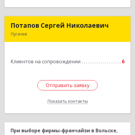
Потапов Сергей Николаевич
Потапов Сергей Николаевич
Пугачев
413 720, Пугачев, ул.Топорковская,д.153
Подробнее
Клиентов на сопровождении
6
Отправить заявку
Отправить заявку
Показать контакты
Назад
При выборе фирмы-франчайзи в Вольске,