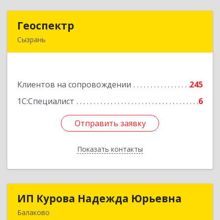
Геоспектр
Геоспектр
Сызрань
446001, Самарская обл, Сызрань г, Кирова ул,
дом № 46
Клиентов на сопровождении
245
Подробнее
1С:Специалист
6
Отправить заявку
Отправить заявку
Показать контакты
Назад
ИП Курова Надежда Юрьевна
ИП Курова Надежда Юрьевна
Балаково