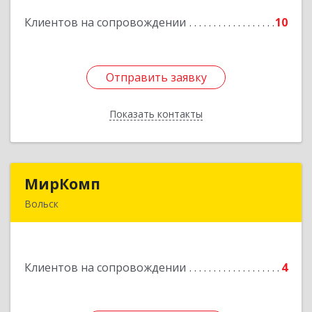
Клиентов на сопровождении
10
Подробнее
Отправить заявку
Отправить заявку
Показать контакты
Назад
МирКомп
МирКомп
Вольск
412900, Саратовская обл, Вольск г,
Володарского ул, дом № 86
Клиентов на сопровождении
4
Подробнее