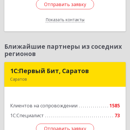
Отправить заявку
Отправить заявку
Показать контакты
Назад
Ближайшие партнеры из соседних
регионов
1С:Первый Бит, Саратов
1С:Первый Бит, Саратов
Саратов
410005, Саратовская обл, Саратов г,
Астраханская ул, дом № 87, корпус 50
Клиентов на сопровождении
1585
Подробнее
1С:Специалист
73
Отправить заявку
Отправить заявку