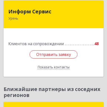
Информ Сервис
Информ Сервис
Урень
606800, Нижегородская обл, Уренский р-н,
Урень г, Ленина ул, дом № 95 А
Подробнее
Клиентов на сопровождении
48
Отправить заявку
Отправить заявку
Показать контакты
Назад
Ближайшие партнеры из соседних
регионов