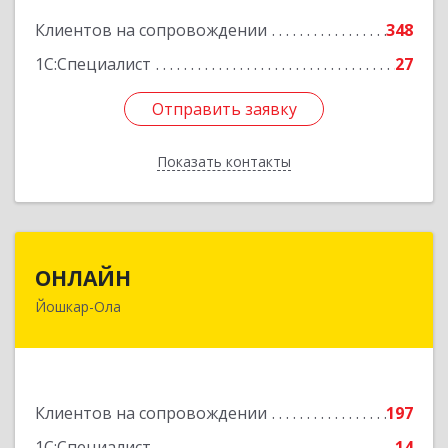
Подробнее
Клиентов на сопровождении
348
1С:Специалист
27
Отправить заявку
Отправить заявку
Показать контакты
Назад
ОНЛАЙН
ОНЛАЙН
Йошкар-Ола
424000, Марий Эл Респ, Йошкар-Ола г,
Комсомольская ул, дом № 132, пом.III
Подробнее
Клиентов на сопровождении
197
1С:Специалист
14