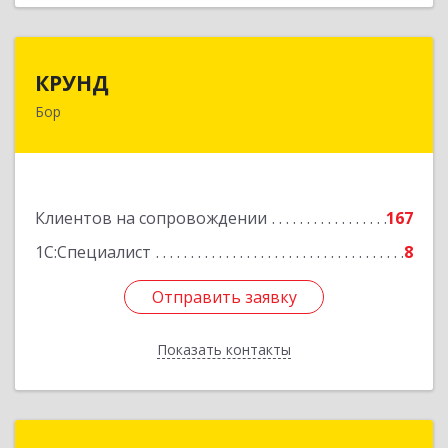
КРУНД
КРУНД
Бор
606440, Нижегородская обл, Бор г,
Профсоюзная ул, дом № 6
Подробнее
Клиентов на сопровождении
167
1С:Специалист
8
Отправить заявку
Отправить заявку
Показать контакты
Назад