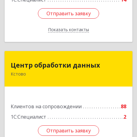
Отправить заявку
Отправить заявку
Показать контакты
Назад
Центр обработки данных
Центр обработки данных
Кстово
607650, Нижегородская обл, Кстово г, Победы
пр-кт, дом № 14
Подробнее
Клиентов на сопровождении
88
1С:Специалист
2
Отправить заявку
Отправить заявку