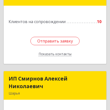
улица Краснухина, дом 6.
Подробнее
Клиентов на сопровождении
10
Отправить заявку
Отправить заявку
Показать контакты
Назад
ИП Смирнов Алексей
ИП Смирнов Алексей
Николаевич
Николаевич
Шарья
Подробнее