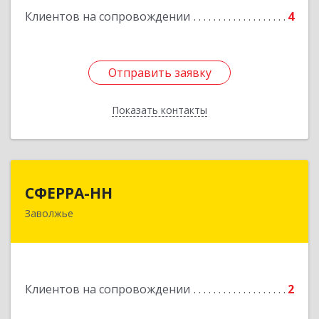
Клиентов на сопровождении
4
Отправить заявку
Отправить заявку
Показать контакты
Назад
СФЕРРА-НН
СФЕРРА-НН
Заволжье
Подробнее
Клиентов на сопровождении
2