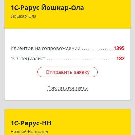
1С-Рарус Йошкар-Ола
1С-Рарус Йошкар-Ола
Йошкар-Ола
424004, Марий Эл Респ, Йошкар-Ола г, Волкова
ул, дом № 68
Подробнее
Клиентов на сопровождении
1395
1С:Специалист
182
Отправить заявку
Отправить заявку
Показать контакты
Назад
1С-Рарус-НН
1С-Рарус-НН
Нижний Новгород
603093, Нижегородская обл, г.о. город Нижний