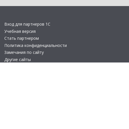
Вход для партнеров 1С
Учебная версия
Стать партнером
Политика конфиденциальности
Замечания по сайту
Другие сайты
Телефон:
+7 (495) 737-92-57
Email:
site_v8@1c.ru
Отдел продаж:
г. Москва
,
улица Селезнёвская, дом 21
© 2026 АО «Группа 1С» (правопреемник «1С»). Все права на сайт
защищены