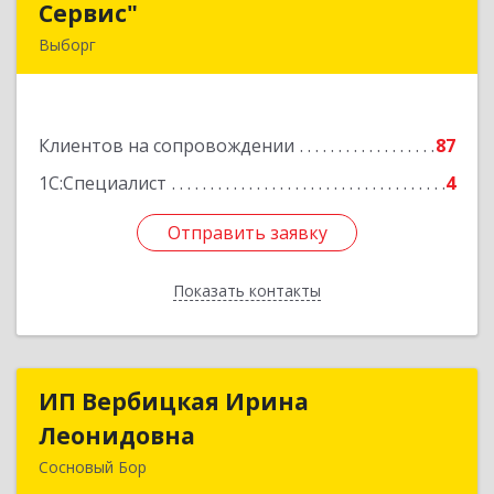
Сервис"
Сервис"
Выборг
188800, Ленинградская обл, Выборг г,
Ленинградское шоссе, дом № 13, КЦ "ВЫБОРГ",
пом. 19
Клиентов на сопровождении
87
Подробнее
1С:Специалист
4
Отправить заявку
Отправить заявку
Показать контакты
Назад
ИП Вербицкая Ирина
ИП Вербицкая Ирина
Леонидовна
Леонидовна
Сосновый Бор
189540, Сосновый Бор г, Героев пр-кт, дом №