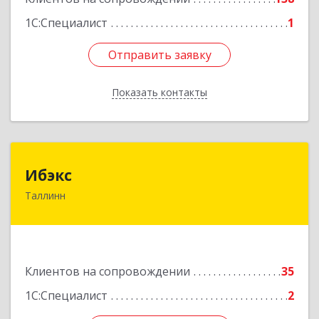
1С:Специалист
1
Отправить заявку
Отправить заявку
Показать контакты
Назад
Ибэкс
Ибэкс
Таллинн
Таллин, 13522, ул. Вабаыхумуузеуми, 5/II - 37
Подробнее
Клиентов на сопровождении
35
1С:Специалист
2