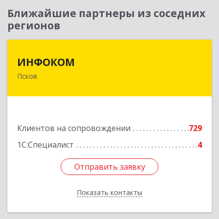
Ближайшие партнеры из соседних
регионов
ИНФОКОМ
ИНФОКОМ
Псков
180000, Псковская обл, Псков г, Советская ул,
дом № 42г
Подробнее
Клиентов на сопровождении
729
1С:Специалист
4
Отправить заявку
Отправить заявку
Показать контакты
Назад