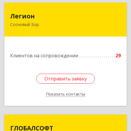
Легион
Легион
Сосновый Бор
188544, Ленинградская обл, Сосновый Бор г,
Парковая ул, дом № 9
Подробнее
Клиентов на сопровождении
29
Отправить заявку
Отправить заявку
Показать контакты
Назад
ГЛОБАЛСОФТ
ГЛОБАЛСОФТ