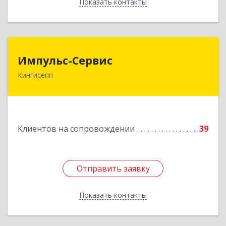
Показать контакты
Назад
Импульс-Сервис
Импульс-Сервис
Кингисепп
188480, Ленинградская обл, Кингисеппский р-н,
Кингисепп г, Воровского ул, дом № 40/15
Подробнее
Клиентов на сопровождении
39
Отправить заявку
Отправить заявку
Показать контакты
Назад