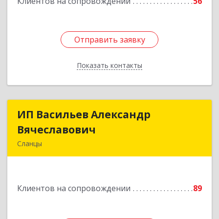
Клиентов на сопровождении
56
Отправить заявку
Отправить заявку
Показать контакты
Назад
ИП Васильев Александр
ИП Васильев Александр
Вячеславович
Вячеславович
Сланцы
Ленинградская обл, Сланцы г, Спортивная ул,
дом № 2
Клиентов на сопровождении
89
Подробнее