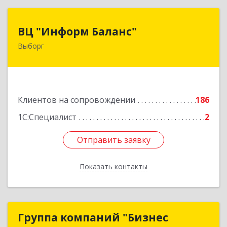
ВЦ "Информ Баланс"
ВЦ "Информ Баланс"
Выборг
188800, Ленинградская обл, Выборгский р-н,
Выборг г, Каменный пер, дом № 2а
Подробнее
Клиентов на сопровождении
186
1С:Специалист
2
Отправить заявку
Отправить заявку
Показать контакты
Назад
Группа компаний "Бизнес
Группа компаний "Бизнес