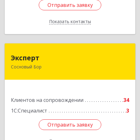
Отправить заявку
Отправить заявку
Показать контакты
Назад
Эксперт
Эксперт
Сосновый Бор
188544, Ленинградская обл, Сосновый Бор г, 50
лет Октября ул, дом № 1
Подробнее
Клиентов на сопровождении
34
1С:Специалист
3
Отправить заявку
Отправить заявку