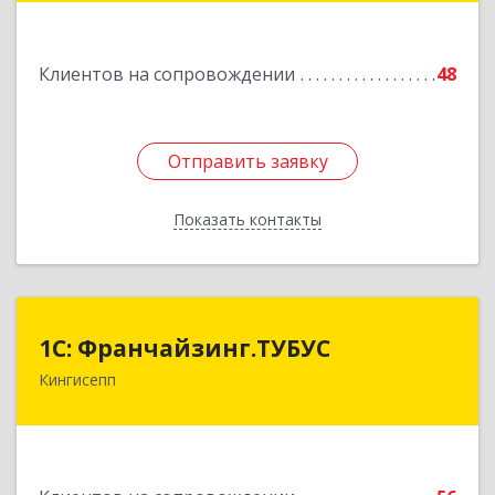
55
Клиентов на сопровождении
48
Подробнее
Отправить заявку
Отправить заявку
Показать контакты
Назад
1С: Франчайзинг.ТУБУС
1С: Франчайзинг.ТУБУС
Кингисепп
Подробнее