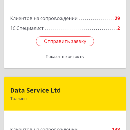
Подробнее
Клиентов на сопровождении
29
1С:Специалист
2
Отправить заявку
Отправить заявку
Показать контакты
Назад
Data Service Ltd
Data Service Ltd
Таллинн
Estonia, Laulupeo 24, Tallinn, 10128
Подробнее
Клиентов на сопровождении
138