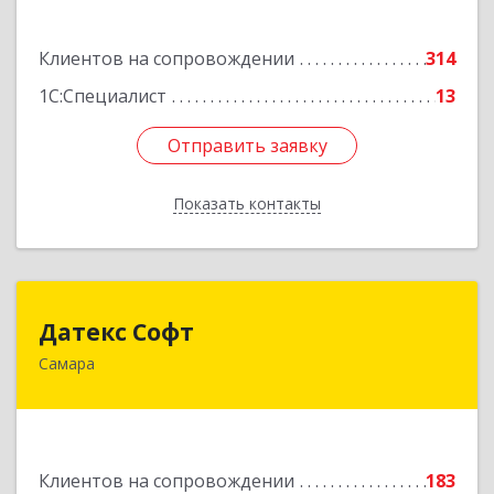
Подробнее
Клиентов на сопровождении
314
1С:Специалист
13
Отправить заявку
Отправить заявку
Показать контакты
Назад
Датекс Софт
Датекс Софт
Самара
443070, Самарская обл, Самара г, Партизанская
ул, дом № 86, оф.723
Подробнее
Клиентов на сопровождении
183