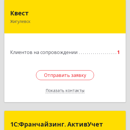
Квест
Квест
Жигулевск
445350, Самарская обл., Жигулевск, ул.Пушкина,
21, офис 4
Подробнее
Клиентов на сопровождении
1
Отправить заявку
Отправить заявку
Показать контакты
Назад
1С:Франчайзинг. АктивУчет
1С:Франчайзинг. АктивУчет