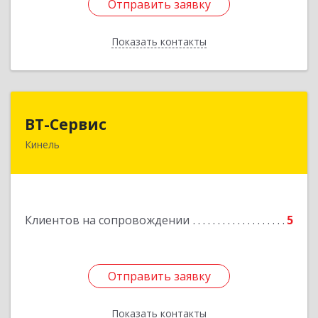
Отправить заявку
Отправить заявку
Показать контакты
Назад
ВТ-Сервис
ВТ-Сервис
Кинель
446436, Самарская обл, Кинель г, Маяковского
ул, дом № 61
Подробнее
Клиентов на сопровождении
5
Отправить заявку
Отправить заявку
Показать контакты
Назад