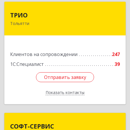
ТРИО
ТРИО
Тольятти
445004, Самарская обл, Тольятти г,
Автозаводское ш, дом № 21, оф.200
Подробнее
Клиентов на сопровождении
247
1С:Специалист
39
Отправить заявку
Отправить заявку
Показать контакты
Назад
СОФТ-СЕРВИС
СОФТ-СЕРВИС