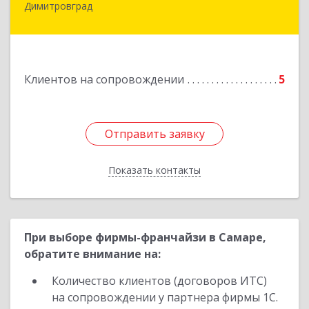
Димитровград
433505, Ульяновская обл., г. Димитровград, ул.
Западная, д. 34 - 14
Подробнее
Клиентов на сопровождении
5
Отправить заявку
Отправить заявку
Показать контакты
Назад
При выборе фирмы-франчайзи в Самаре,
обратите внимание на:
Количество клиентов (договоров ИТС)
на сопровождении у партнера фирмы 1С.