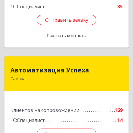
1С:Специалист
85
Отправить заявку
Отправить заявку
Показать контакты
Назад
Автоматизация Успеха
Автоматизация Успеха
Самара
443011, Самарская обл, Самара г, 22
Партсъезда ул, дом № 207, оф.14
Подробнее
Клиентов на сопровождении
169
1С:Специалист
14