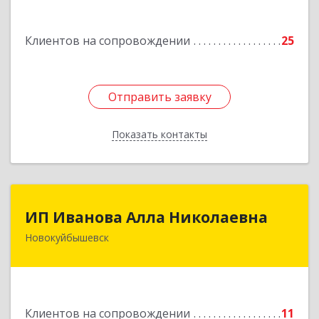
дом № 3, кв.85
Клиентов на сопровождении
25
Подробнее
Отправить заявку
Отправить заявку
Показать контакты
Назад
ИП Иванова Алла Николаевна
ИП Иванова Алла Николаевна
Новокуйбышевск
446 201, Самарская обл.,
г.Новокуйбышевск,ул.Ворошилова,д.30,кв.70
Подробнее
Клиентов на сопровождении
11