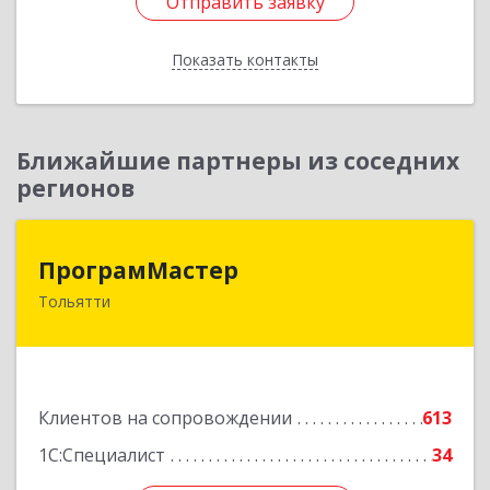
Отправить заявку
Отправить заявку
Показать контакты
Назад
Ближайшие партнеры из соседних
регионов
ПрограмМастер
ПрограмМастер
Тольятти
445004, Самарская обл, Тольятти г,
Автозаводское ш, дом № 51
Подробнее
Клиентов на сопровождении
613
1С:Специалист
34