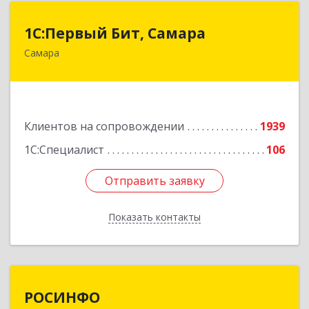
1С:Первый Бит, Самара
1С:Первый Бит, Самара
Самара
443013, Самарская обл, Самара г, Дачная ул,
дом № 24, пом.2/25
Подробнее
Клиентов на сопровождении
1939
1С:Специалист
106
Отправить заявку
Отправить заявку
Показать контакты
Назад
РОСИНФО
РОСИНФО