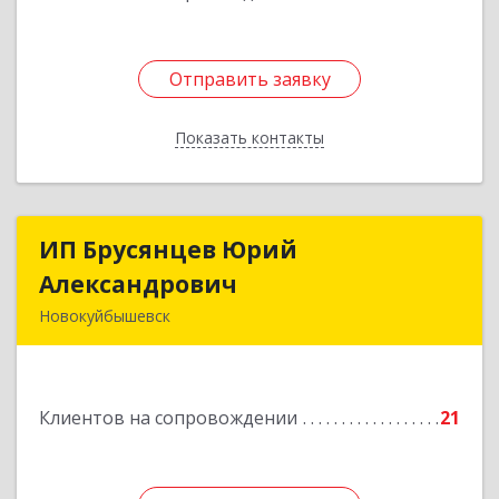
Отправить заявку
Отправить заявку
Показать контакты
Назад
ИП Брусянцев Юрий
ИП Брусянцев Юрий
Александрович
Александрович
Новокуйбышевск
446200, Самарская обл, Новокуйбышевск г,
Гагарина 11
Клиентов на сопровождении
21
Подробнее