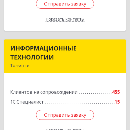
Отправить заявку
Отправить заявку
Показать контакты
Назад
ИНФОРМАЦИОННЫЕ
ИНФОРМАЦИОННЫЕ
ТЕХНОЛОГИИ
ТЕХНОЛОГИИ
Тольятти
445043, Самарская обл, Тольятти г, Южное ш,
дом № 161, корпус 2.1, оф.309А
Клиентов на сопровождении
455
Подробнее
1С:Специалист
15
Отправить заявку
Отправить заявку