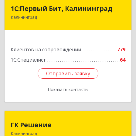
1С:Первый Бит, Калининград
1С:Первый Бит, Калининград
Калининград
236006, Калининградская обл, Калининград г,
Ленинский пр-кт, дом № 30
Подробнее
Клиентов на сопровождении
779
1С:Специалист
64
Отправить заявку
Отправить заявку
Показать контакты
Назад
ГК Решение
ГК Решение
Калининград
236038, Калининградская обл, Калининград г,