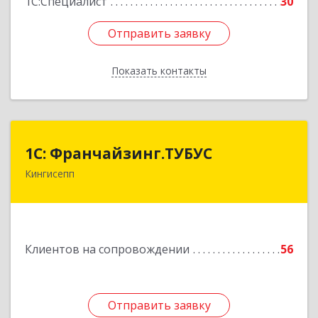
1С:Специалист
30
Отправить заявку
Отправить заявку
Показать контакты
Назад
1С: Франчайзинг.ТУБУС
1С: Франчайзинг.ТУБУС
Кингисепп
Подробнее
Клиентов на сопровождении
56
Отправить заявку
Отправить заявку