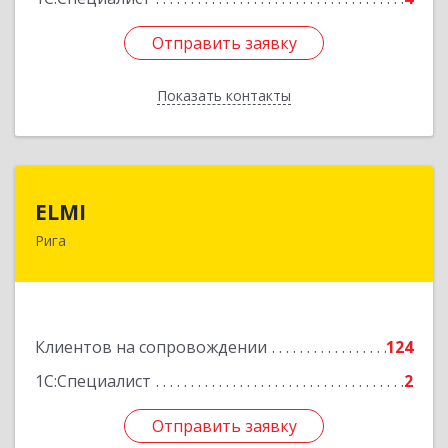
Отправить заявку
Отправить заявку
Показать контакты
Назад
ELMI
ELMI
Рига
Baznicas iela 5-16, Riga, LV-1010
Подробнее
Клиентов на сопровождении
124
1С:Специалист
2
Отправить заявку
Отправить заявку