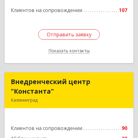
Подробнее
Клиентов на сопровождении
107
Отправить заявку
Отправить заявку
Показать контакты
Назад
Внедренческий центр
Внедренческий центр
"Константа"
"Константа"
Калининград
236006, Калининградская обл, Калининград г,
К.Маркса ул, дом № 18, оф.701
Клиентов на сопровождении
90
Подробнее