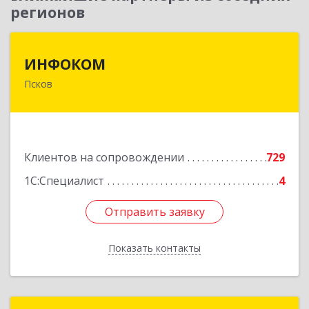
регионов
ИНФОКОМ
ИНФОКОМ
Псков
180000, Псковская обл, Псков г, Советская ул,
дом № 42г
Подробнее
Клиентов на сопровождении
729
1С:Специалист
4
Отправить заявку
Отправить заявку
Показать контакты
Назад