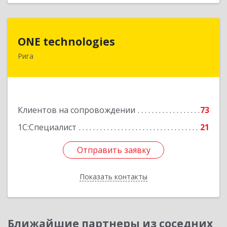
ONE technologies
ONE technologies
Рига
Рига, ул. Элизабетес д.22 - 26А
Подробнее
Клиентов на сопровождении
73
1С:Специалист
21
Отправить заявку
Отправить заявку
Показать контакты
Назад
Ближайшие партнеры из соседних