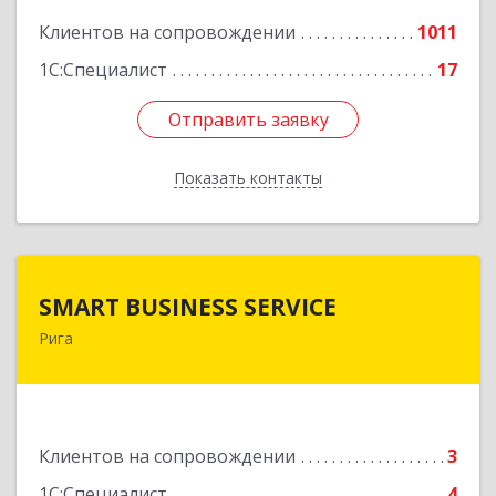
Клиентов на сопровождении
1011
1С:Специалист
17
Отправить заявку
Отправить заявку
Показать контакты
Назад
SMART BUSINESS SERVICE
SMART BUSINESS SERVICE
Рига
Латвия, Рига, ул.Бривибас 73-1
Подробнее
Клиентов на сопровождении
3
1С:Специалист
4