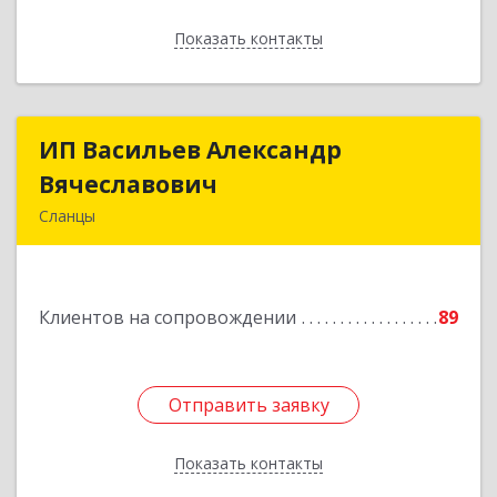
Показать контакты
Назад
ИП Васильев Александр
ИП Васильев Александр
Вячеславович
Вячеславович
Сланцы
Ленинградская обл, Сланцы г, Спортивная ул,
дом № 2
Клиентов на сопровождении
89
Подробнее
Отправить заявку
Отправить заявку
Показать контакты
Назад