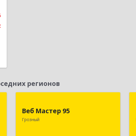
е
6
2
седних регионов
Д
Веб Мастер 95
Веб Мастер 95
,
364050, Чеченская Респ, Грозный г,
Грозный
А
Им Гайрбекова Муслима
Гайрбековича ул, дом № 72