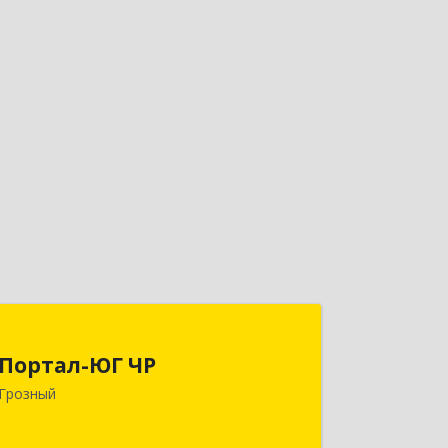
Портал-ЮГ ЧР
Портал-ЮГ ЧР
364906, Чеченская Респ, Грозный г,
Грозный
Путина пр-кт, дом № 30