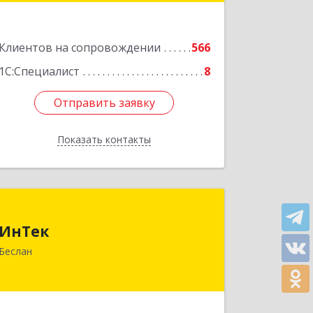
Подробнее
Клиентов на сопровождении
566
1С:Специалист
8
Отправить заявку
Отправить заявку
Показать контакты
Назад
ИнТек
ИнТек
363000, Северная Осетия - Алания
Беслан
Респ, Правобережный, Беслан г,
Комсомольская ул, дом № 69
Подробнее