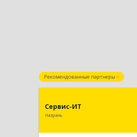
Рекомендованные партнеры
Сервис-И
Сервис-ИТ
386102, Ингушетия Респ, Назрань г
Назрань
Центральный округ тер, Московска
ул, дом № 7, этаж 2, офис 