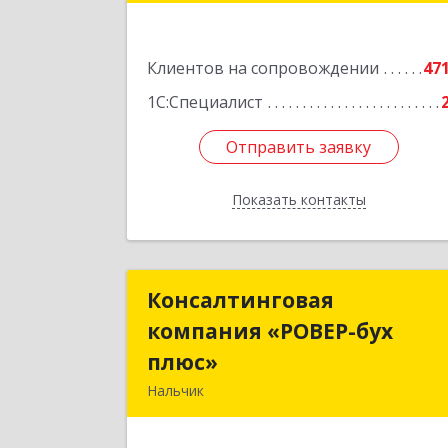
Подробне
Клиентов на сопровождении
47
1С:Специалист
Отправить заявку
Отправить заявку
Показать контакты
Назад
Консалтинговая
Консалтингова
компания «РОВЕР-бух
компания «РОВЕР-бу
плюс»
плюс
Нальчик
360004, Кабардино-Балкарская Респ
Нальчик г, Кирова ул, дом № 23