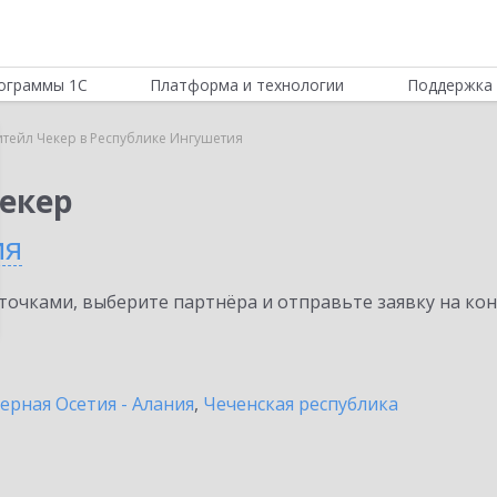
ограммы 1С
Платформа и технологии
Поддержка 
итейл Чекер в Республике Ингушетия
Чекер
ия
очками, выберите партнёра и отправьте заявку на ко
ерная Осетия - Алания
,
Чеченская республика