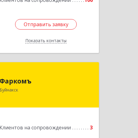
Клиентов на сопровождении
106
Отправить заявку
Отправить заявку
Показать контакты
Назад
Фаркомъ
Фаркомъ
Буйнакск
Подробнее
Клиентов на сопровождении
3