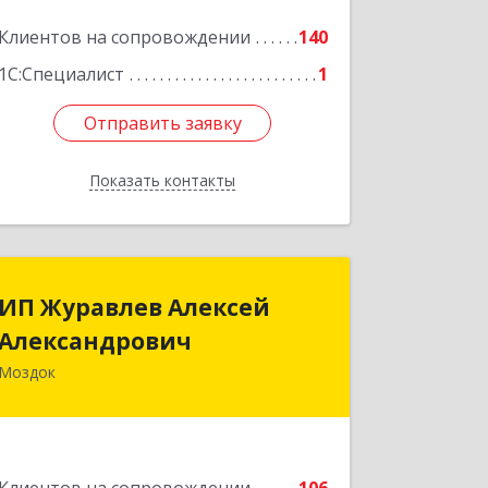
Клиентов на сопровождении
140
1С:Специалист
1
Отправить заявку
Отправить заявку
Показать контакты
Назад
ИП Журавлев Алексей
ИП Журавлев Алексей
Александрович
Александрович
Моздок
363750, Северная Осетия - Алания
Респ, Моздок г, Кирова ул, дом № 41
Подробнее