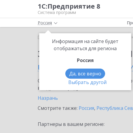
1С:Предприятие 8
Система программ
Россия
Пр
Главная
Сервисы ИТС
1C-Ритейл Чекер
1C-Р
Информация на сайте будет
отображаться для региона
Заказать 1C-Ритейл 
Россия
в Республике Ингушет
Да, все верно
Ознакомьтесь с информационными карт
Выбрать другой
внедрение продукта.
Назрань
Смотрите также:
Россия
,
Республика Сев
Партнеры в вашем регионе: