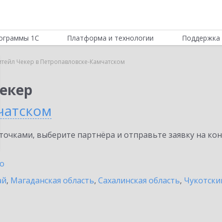
ограммы 1С
Платформа и технологии
Поддержка 
итейл Чекер в Петропавловске-Камчатском
Чекер
чатском
очками, выберите партнёра и отправьте заявку на ко
о
ай
,
Магаданская область
,
Сахалинская область
,
Чукотски