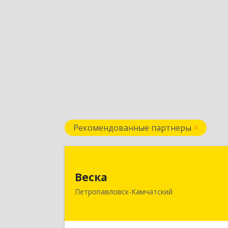
Рекомендованные партнеры
Веск
Веска
683031, Камчатский край
Петропавловск-Камчатский
Петропавловск-Камчатский г, Карл
Маркса пр-кт, дом № 29/1, оф.30