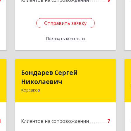
0
Клиентов на сопровождении
9
1
Отправить заявку
Отправить заявку
Показать контакты
Назад
н
Бондарев Сергей
Бондарев Сергей
ч
Николаевич
Николаевич
Корсаков
-
Подробнее
,
2
е
4
Клиентов на сопровождении
7