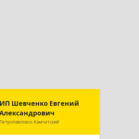
ИП Шевченко Евгений
ИП Шевченко Евгений
Александрович
Александрович
Петропавловск-Камчатский
683010, Камчатский край,
Петропавловск-Камчатский г,
Капитана Драбкина ул, дом № 14, кв.3