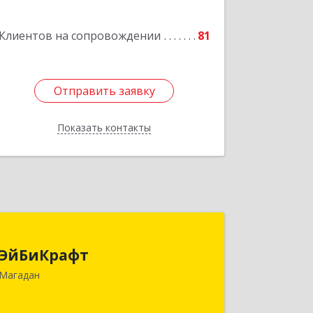
Подробнее
Клиентов на сопровождении
81
Отправить заявку
Отправить заявку
Показать контакты
Назад
ЭйБиКрафт
ЭйБиКрафт
685000, Магаданская обл, Магадан г,
Магадан
Полярная ул, дом № 21А