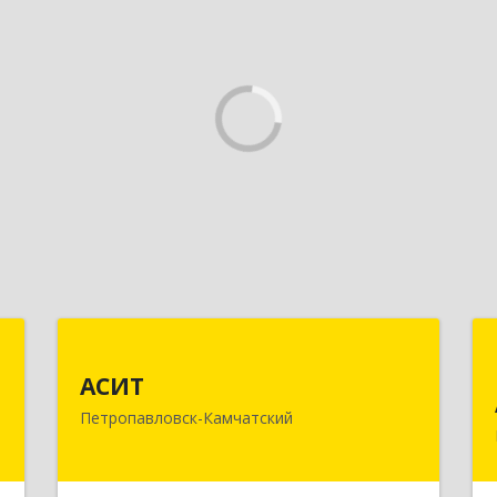
а
АСИТ
АСИТ
,
683031, Камчатский край,
Петропавловск-Камчатский
а
Петропавловск-Камчатский г,
0
Топоркова ул, дом № 9/8, офис "С"