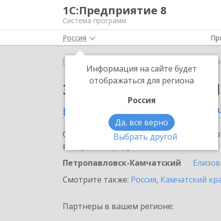
1С:Предприятие 8
Система программ
Россия
Пр
Главная
Сервисы ИТС
1C-Ритейл Чекер
1C-Р
Информация на сайте будет
отображаться для региона
Заказать 1C-Ритейл 
Россия
в Петропавловске-Кам
Да, все верно
Ознакомьтесь с информационными карт
Выбрать другой
внедрение продукта.
Петропавловск-Камчатский
Елизов
Смотрите также:
Россия
,
Камчатский кр
Партнеры в вашем регионе: