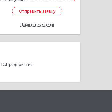
1С:Специалист
1
Отправить заявку
Отправить заявку
Показать контакты
Назад
 1С:Предприятие.