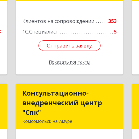
4
Подробнее
е
1
Клиентов на сопровождении
353
8
1С:Специалист
5
Отправить заявку
Отправить заявку
Показать контакты
Назад
р
Консультационно-
Консультационно-
внедренческий центр
внедренческий центр
,
"Спк"
"Спк"
,
Комсомольск-на-Амуре
,
681013, Хабаровский край,
2
Комсомольск-на-Амуре г, Димитрова,