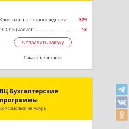
Подробнее
Клиентов на сопровождении
329
1С:Специалист
13
Отправить заявку
Отправить заявку
Показать контакты
Назад
ВЦ Бухгалтерские
ВЦ Бухгалтерские
программы
программы
Комсомольск-на-Амуре
681000, Хабаровский край,
Комсомольск-на-Амуре г, Сидоренко
ул, дом № 1А