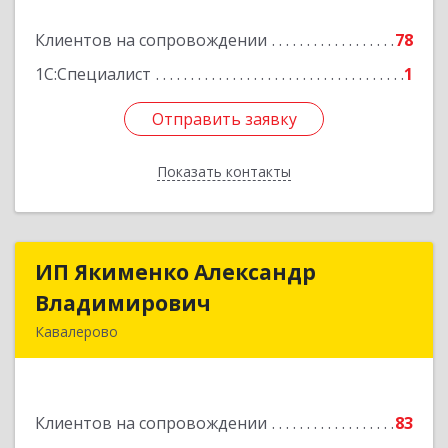
Клиентов на сопровождении
78
Подробнее
1С:Специалист
1
Отправить заявку
Отправить заявку
Показать контакты
Назад
ИП Якименко Александр
ИП Якименко Александр
Владимирович
Владимирович
Кавалерово
692400, Приморский край, Кавалеровский р-н,
Горнореченский пгт, Октябрьская ул, дом № 5
Клиентов на сопровождении
83
Подробнее