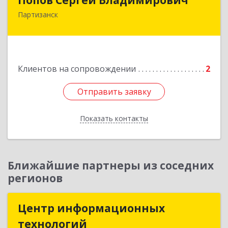
Партизанск
692922, Приморский край, г. Находка, ул.
Пограничная, 30-18
Подробнее
Клиентов на сопровождении
2
Отправить заявку
Отправить заявку
Показать контакты
Назад
Ближайшие партнеры из соседних
регионов
Центр информационных
Центр информационных
технологий
технологий