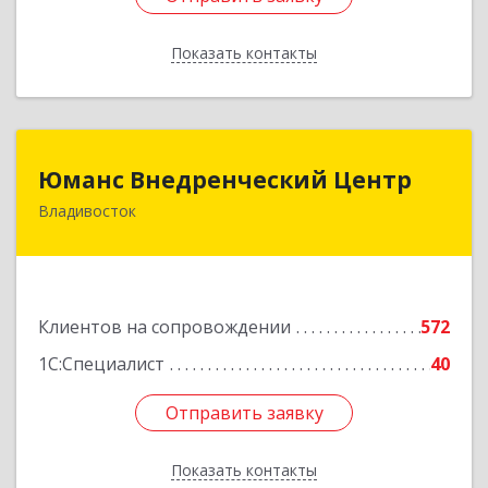
Показать контакты
Назад
Юманс Внедренческий Центр
Юманс Внедренческий Центр
Владивосток
690014, Приморский край, Владивосток г,
Некрасовская ул, дом № 48а
Подробнее
Клиентов на сопровождении
572
1С:Специалист
40
Отправить заявку
Отправить заявку
Показать контакты
Назад