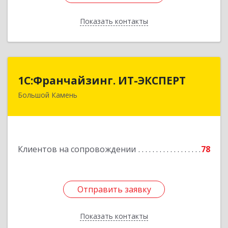
Показать контакты
Назад
1С:Франчайзинг. ИТ-ЭКСПЕРТ
1С:Франчайзинг. ИТ-ЭКСПЕРТ
Большой Камень
692806, Приморский край, Большой Камень г,
Карла Маркса ул, дом № 57, этаж 3
Подробнее
Клиентов на сопровождении
78
Отправить заявку
Отправить заявку
Показать контакты
Назад