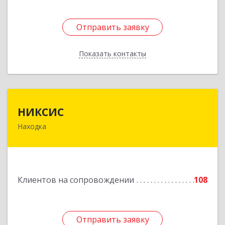
Отправить заявку
Отправить заявку
Показать контакты
Назад
НИКСИС
НИКСИС
Находка
692903, Приморский край, Находка г,
Находкинский пр-кт, дом № 84, кв.73А
Подробнее
Клиентов на сопровождении
108
Отправить заявку
Отправить заявку