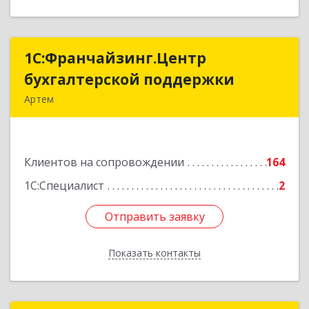
1С:Франчайзинг.Центр
1С:Франчайзинг.Центр
бухгалтерской поддержки
бухгалтерской поддержки
Артем
692760, Приморский край, Артем г, Фрунзе ул,
дом № 54А, каб.21
Клиентов на сопровождении
164
Подробнее
1С:Специалист
2
Отправить заявку
Отправить заявку
Показать контакты
Назад