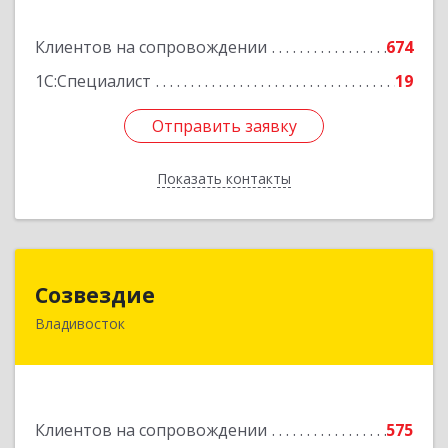
Подробнее
Клиентов на сопровождении
674
1С:Специалист
19
Отправить заявку
Отправить заявку
Показать контакты
Назад
Созвездие
Созвездие
Владивосток
690069, Приморский край, Владивосток г,
Тухачевского ул, дом № 62, кв.94
Подробнее
Клиентов на сопровождении
575