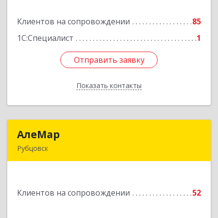
Клиентов на сопровождении
85
Подробнее
1С:Специалист
1
Отправить заявку
Отправить заявку
Показать контакты
Назад
АлеМар
АлеМар
Рубцовск
658210, Алтайский край, Рубцовск г,
Комсомольская ул, дом № 80
Клиентов на сопровождении
52
Подробнее