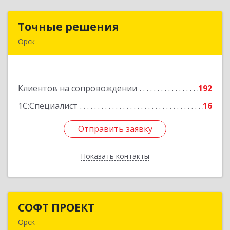
Точные решения
Точные решения
Орск
462403, Оренбургская обл, Орск г,
Краматорская ул, дом № 2Б, пом.3, этаж 1, офис
2
Клиентов на сопровождении
192
Подробнее
1С:Специалист
16
Отправить заявку
Отправить заявку
Показать контакты
Назад
СОФТ ПРОЕКТ
СОФТ ПРОЕКТ
Орск