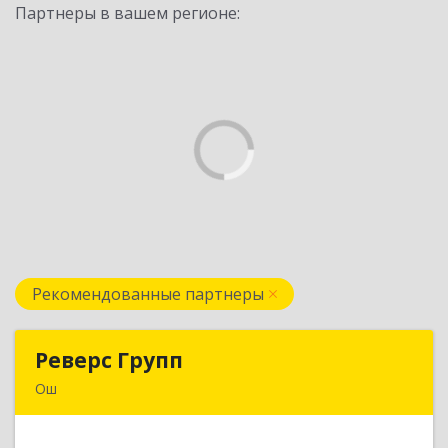
Партнеры в вашем регионе:
Рекомендованные партнеры
Реверс Групп
Реверс Групп
Ош
Кыргызская Республика, 723500, г.Ош, ул.
К.Датка, д.287