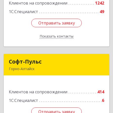
Клиентов на сопровождении
1242
Подробнее
1С:Специалист
49
Отправить заявку
Отправить заявку
Показать контакты
Назад
Софт-Пульс
Софт-Пульс
Горно-Алтайск
649006, Алтай Респ, Горно-Алтайск г,
Комсомольская ул, дом № 13
Клиентов на сопровождении
414
Подробнее
1С:Специалист
6
Отправить заявку
Отправить заявку