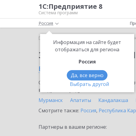
1С:Предприятие 8
Система программ
Россия
Пр
Главная
Сервисы ИТС
1C-Ритейл Чекер
1C-Р
Информация на сайте будет
отображаться для региона
Заказать 1C-Ритейл 
Россия
в Мурманской области
Да, все верно
Ознакомьтесь с информационными карт
Выбрать другой
внедрение продукта.
Мурманск
Апатиты
Кандалакша
Смотрите также:
Россия
,
Республика Ка
Партнеры в вашем регионе: