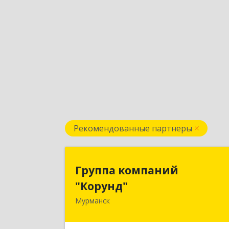
Рекомендованные партнеры
Группа компани
Группа компаний
"Корунд
"Корунд"
Мурманск
183025, Мурманская обл, Мурманск г
Тарана ул, дом № 1