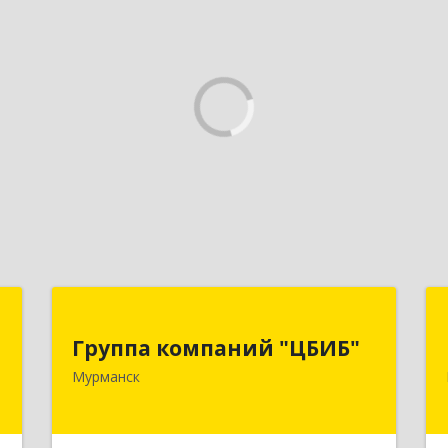
й
Группа компаний "ЦБИБ"
"
Группа компаний "ЦБИБ"
183010, Мурманская обл, Мурманск г,
Мурманск
Кирова пр-кт, дом № 17
,
0
Подробнее