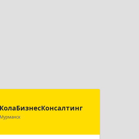
КолаБизнесКонсалтинг
КолаБизнесКонсалтинг
183074, Мурманская обл, Мурманск г,
Мурманск
Полярный Круг ул, дом № 3
Подробнее