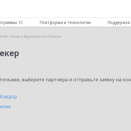
ограммы 1С
Платформа и технологии
Поддержка 
итейл Чекер в Мурманской области
Чекер
очками, выберите партнёра и отправьте заявку на ко
Ковдор
релия