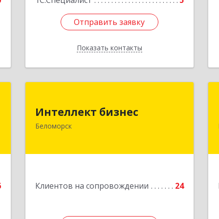
0
1С:Специалист
5
Отправить заявку
Отправить заявку
Показать контакты
Назад
й
Интеллект бизнес
ч
Интеллект бизнес
г. Беломорск, Портовое шоссе, д.1
Беломорск
Подробнее
е
6
Клиентов на сопровождении
24