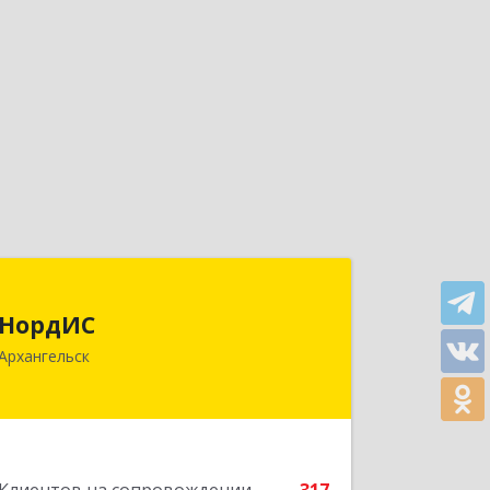
НордИС
НордИС
163071, Архангельская обл,
Архангельск
Архангельск г, Гайдара ул, дом № 55,
оф.18
Подробнее