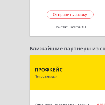
Отправить заявку
Отправить заявку
Показать контакты
Назад
Ближайшие партнеры из со
ПРОФКЕЙ
ПРОФКЕЙС
185035, Карелия Респ, Петрозаводск г
Петрозаводск
Красная ул, дом № 1
Подробне