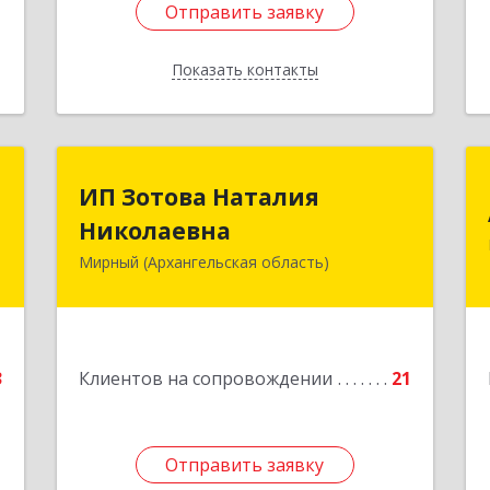
Отправить заявку
Отправить заявку
Показать контакты
Назад
С
ИП Зотова Наталия
ИП Зотова Наталия
Николаевна
Николаевна
,
№
Мирный (Архангельская область)
164170, г.Мирный, Архангельской
а
обл., ул.Советская, д.8, кв.80
е
Подробнее
3
Клиентов на сопровождении
21
Отправить заявку
Отправить заявку