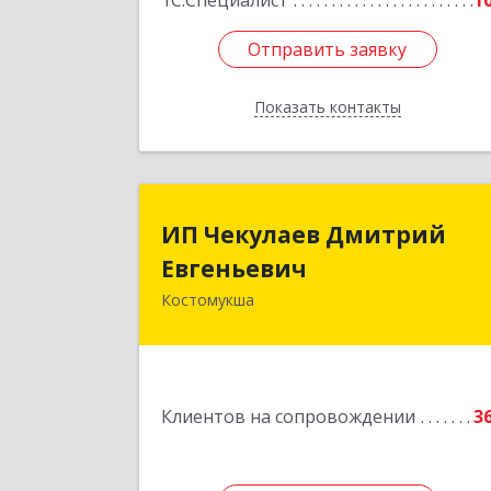
1С:Специалист
1
Отправить заявку
Отправить заявку
Показать контакты
Назад
ИП Чекулаев Дмитри
ИП Чекулаев Дмитрий
Евгеньеви
Евгеньевич
Костомукша
Подробне
Клиентов на сопровождении
3