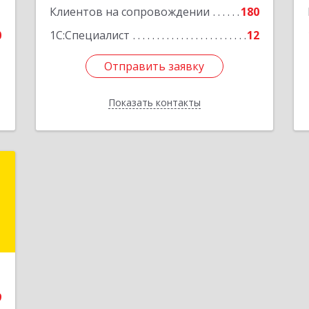
1
Клиентов на сопровождении
180
0
1С:Специалист
12
Отправить заявку
Отправить заявку
Показать контакты
Назад
и
и
и
е
9