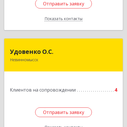
Отправить заявку
Отправить заявку
Показать контакты
Назад
Удовенко О.С.
Удовенко О.С.
Невинномысск
357 100, г.Невинномысск, ул.Революцеонная,
дом № 30, кв.54
Подробнее
Клиентов на сопровождении
4
Отправить заявку
Отправить заявку