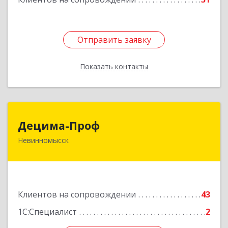
Отправить заявку
Отправить заявку
Показать контакты
Назад
Децима-Проф
Децима-Проф
Невинномысск
357100, Ставропольский край, Невинномысск г,
Гагарина ул, дом № 63
Подробнее
Клиентов на сопровождении
43
1С:Специалист
2