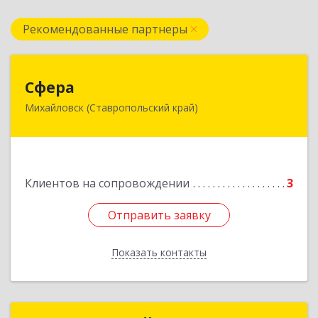
Рекомендованные партнеры
Сфера
Сфера
Михайловск (Ставропольский край)
356240, Ставропольский край, Шпаковский р-
н, Михайловск г, Ленина ул, дом № 156/2,
пом.111
Подробнее
Клиентов на сопровождении
3
Отправить заявку
Отправить заявку
Показать контакты
Назад