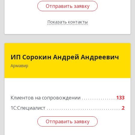
Отправить заявку
Отправить заявку
Показать контакты
Назад
ИП Сорокин Андрей Андреевич
ИП Сорокин Андрей Андреевич
Армавир
352900, Краснодарский край, Армавир г,
Ф.Энгельса ул, дом № 25, кв.309
Подробнее
Клиентов на сопровождении
133
1С:Специалист
2
Отправить заявку
Отправить заявку