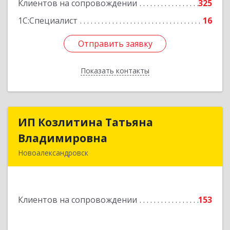
Клиентов на сопровождении
325
1С:Специалист
16
Отправить заявку
Отправить заявку
Показать контакты
Назад
ИП Козлитина Татьяна
ИП Козлитина Татьяна
Владимировна
Владимировна
Новоалександровск
356000, Ставропольский край,
Новоалександровск г, Гайдара пер, дом № 25
Клиентов на сопровождении
153
Подробнее