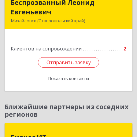
Беспрозванный Леонид
Беспрозванный Леонид
Евгеньевич
Евгеньевич
Михайловск (Ставропольский край)
Подробнее
Клиентов на сопровождении
2
Отправить заявку
Отправить заявку
Показать контакты
Назад
Ближайшие партнеры из соседних
регионов
Бизнес ИТ