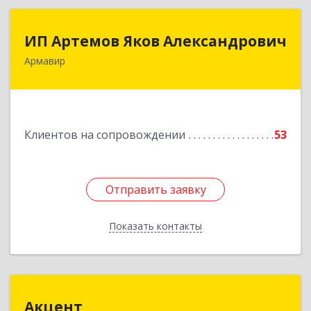
ИП Артемов Яков Александрович
ИП Артемов Яков Александрович
Армавир
Подробнее
Клиентов на сопровождении
53
Отправить заявку
Отправить заявку
Показать контакты
Назад
Акцент
Акцент