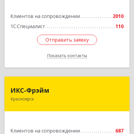
Диктатуры пролетариата ул, дом № 32
Клиентов на сопровождении
2010
Подробнее
1С:Специалист
110
Отправить заявку
Отправить заявку
Показать контакты
Назад
ИКС-Фрэйм
ИКС-Фрэйм
Красноярск
660077, Красноярский край, Красноярск г,
Батурина ул, дом № 32, пом.4
Подробнее
Клиентов на сопровождении
687