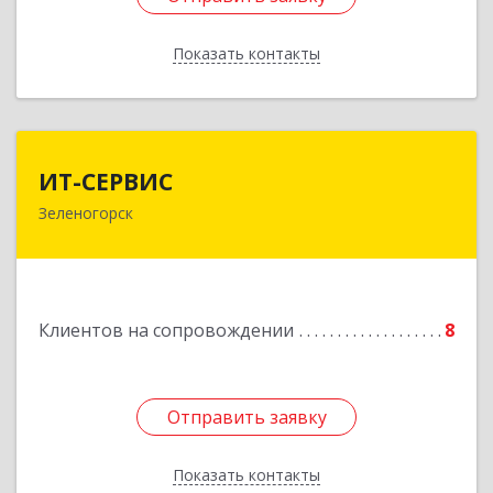
Показать контакты
Назад
ИТ-СЕРВИС
ИТ-СЕРВИС
Зеленогорск
663690, Красноярский край, Зеленогорск г,
Гагарина ул, дом № 34
Подробнее
Клиентов на сопровождении
8
Отправить заявку
Отправить заявку
Показать контакты
Назад