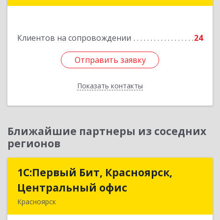
Подробнее
Клиентов на сопровождении
24
Отправить заявку
Отправить заявку
Показать контакты
Назад
Ближайшие партнеры из соседних
регионов
1С:Первый Бит, Красноярск,
1С:Первый Бит, Красноярск,
Центральный офис
Центральный офис
Красноярск
660017, Красноярский край, Красноярск г,