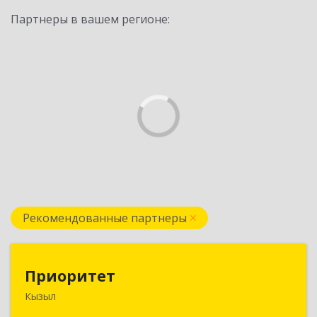
Партнеры в вашем регионе:
Рекомендованные партнеры
Приоритет
Приоритет
Кызыл
667000, Тыва Респ, Кызыл г, Комсомольская ул,
дом № 20, кв. 2, оф.1