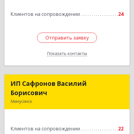
Подробнее
Клиентов на сопровождении
24
Отправить заявку
Отправить заявку
Показать контакты
Назад
ИП Сафронов Василий
ИП Сафронов Василий
Борисович
Борисович
Минусинск
662608, Красноярский край, Минусинск г,
Пушкина ул, дом № 8, кв.2
Клиентов на сопровождении
22
Подробнее