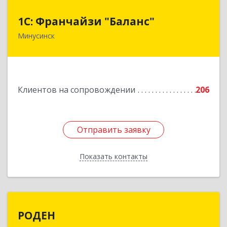
1С: Франчайзи "Баланс"
1С: Франчайзи "Баланс"
Минусинск
662610, Красноярский край, Минусинск г,
Абаканская ул, дом № 43а, пом.14
Подробнее
Клиентов на сопровождении
206
Отправить заявку
Отправить заявку
Показать контакты
Назад
РОДЕН
РОДЕН