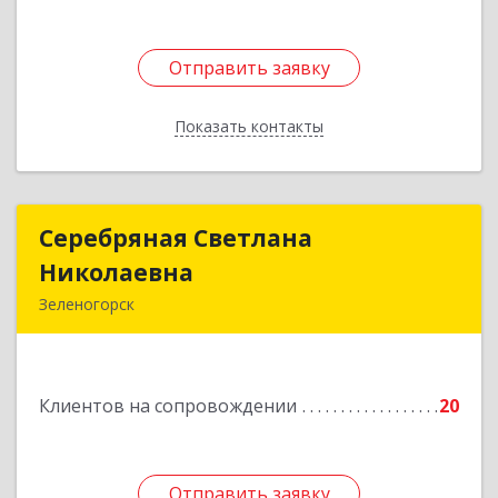
Отправить заявку
Отправить заявку
Показать контакты
Назад
Серебряная Светлана
Серебряная Светлана
Николаевна
Николаевна
Зеленогорск
663690, Краноярский край, Зленогорск г,
Энергетиков, дом № 14, кв.37
Клиентов на сопровождении
20
Подробнее
Отправить заявку
Отправить заявку