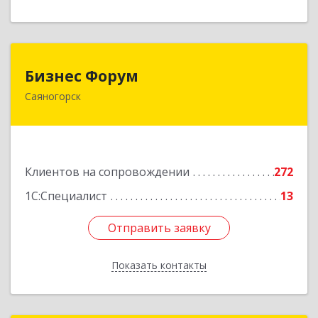
Бизнес Форум
Бизнес Форум
Саяногорск
655603, Хакасия Респ, Саяногорск г, Советский
мкр, дом № 2, кв.262
Подробнее
Клиентов на сопровождении
272
1С:Специалист
13
Отправить заявку
Отправить заявку
Показать контакты
Назад