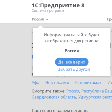
1С:Предприятие 8
Система программ
Россия
Пр
Главная
Сервисы ИТС
1C-Ритейл Чекер
1C-Р
Информация на сайте будет
отображаться для региона
Заказать 1C-Ритейл 
Россия
в Кумертау
Да, все верно
Ознакомьтесь с информационными карт
Выбрать другой
внедрение продукта.
Уфа
Нефтекамск
Стерлитамак
И
Смотрите также:
Россия
,
Республика Ба
Свердловская область
,
Удмуртская респ
Партнеры в вашем регионе: