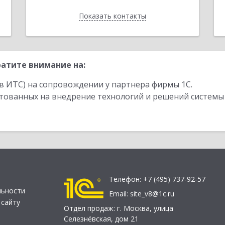
Показать контакты
Назад
атите внимание на:
в ИТС) на сопровождении у партнера фирмы 1С.
стованных на внедрение технологий и решений системы
Телефон:
+7 (495) 737-92-57
льности
Email:
site_v8@1c.ru
 сайту
Отдел продаж:
г. Москва
,
улица
Селезнёвская, дом 21