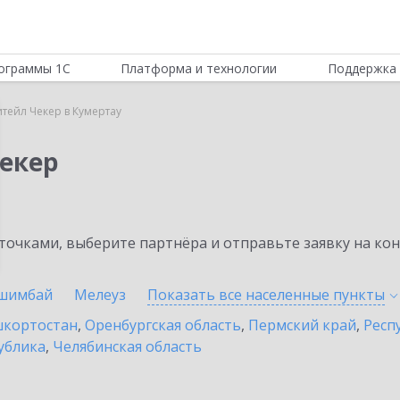
ограммы 1С
Платформа и технологии
Поддержка 
итейл Чекер в Кумертау
Чекер
очками, выберите партнёра и отправьте заявку на ко
шимбай
Мелеуз
Показать все населенные
пункты
шкортостан
,
Оренбургская область
,
Пермский край
,
Респ
ублика
,
Челябинская область