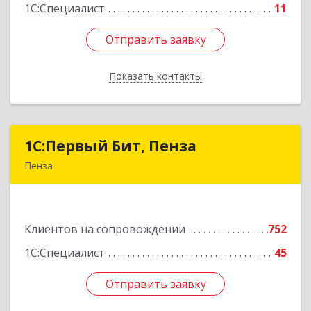
1С:Специалист
11
Отправить заявку
Отправить заявку
Показать контакты
Назад
1С:Первый Бит, Пенза
1С:Первый Бит, Пенза
Пенза
440000, Пензенская обл, Пенза г, Московская
ул, дом № 15, пом.1
Клиентов на сопровождении
752
Подробнее
1С:Специалист
45
Отправить заявку
Отправить заявку