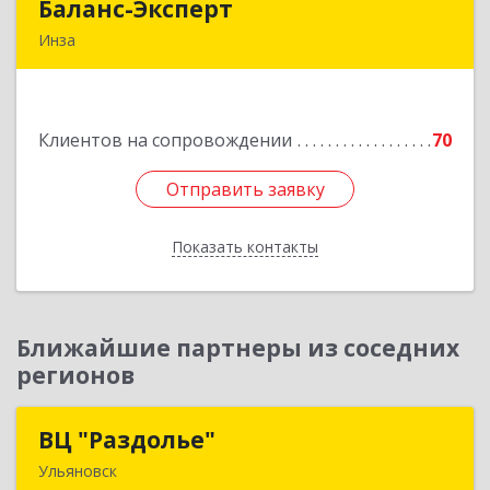
Баланс-Эксперт
Баланс-Эксперт
Инза
433030, Ульяновская обл, Инзенский р-н, Инза
г, Красных Бойцов ул, дом № 18, кв.4
Клиентов на сопровождении
70
Подробнее
Отправить заявку
Отправить заявку
Показать контакты
Назад
Ближайшие партнеры из соседних
регионов
ВЦ "Раздолье"
ВЦ "Раздолье"
Ульяновск