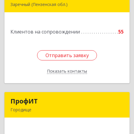
Заречный (Пензенская обл.)
442962, Пензенская обл, Заречный г,
Промышленная ул, дом № 25
Клиентов на сопровождении
55
Подробнее
Отправить заявку
Отправить заявку
Показать контакты
Назад
ПрофИТ
ПрофИТ
Городище
442310, Пензенская обл, Городищенский р-н,
Городище г, Комсомольская ул, дом № 29, оф.20