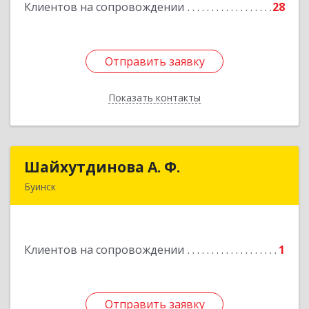
Клиентов на сопровождении
28
Подробнее
Отправить заявку
Отправить заявку
Показать контакты
Назад
Шайхутдинова А. Ф.
Шайхутдинова А. Ф.
Буинск
РТ, г.Буинск, ул.Р.Люксембург, д.144Б
Подробнее
Клиентов на сопровождении
1
Отправить заявку
Отправить заявку