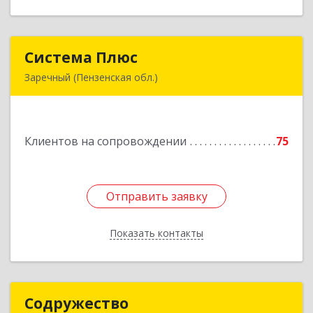
Система Плюс
Система Плюс
Заречный (Пензенская обл.)
442960, Пензенская обл, Заречный г,
Комсомольская ул, дом № 1-205
Клиентов на сопровождении
75
Подробнее
Отправить заявку
Отправить заявку
Показать контакты
Назад
Содружество
Содружество