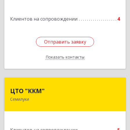
Подробнее
Клиентов на сопровождении
4
Отправить заявку
Отправить заявку
Показать контакты
Назад
ЦТО "ККМ"
ЦТО "ККМ"
Семилуки
Подробнее