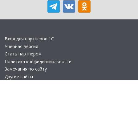
Вход для партнеров 1С
Учебная версия
Стать партнером
Политика конфиденциальности
Замечания по сайту
Другие сайты
Телефон:
+7 (495) 737-92-57
Email:
site_v8@1c.ru
Отдел продаж:
г. Москва
,
улица Селезнёвская, дом 21