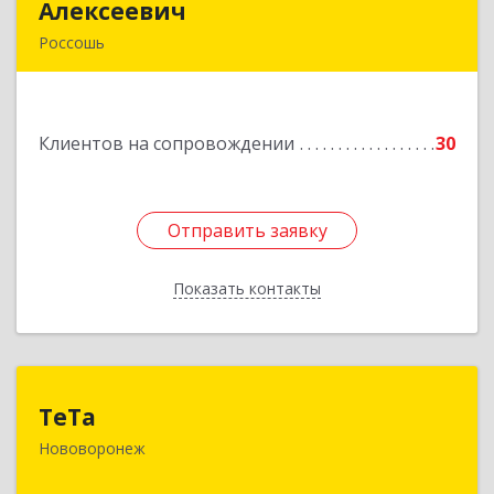
Алексеевич
Алексеевич
Россошь
396650, Воронежская обл, Россошанский р-н,
Россошь г,ул Октябрьская 76 Г
Клиентов на сопровождении
30
Подробнее
Отправить заявку
Отправить заявку
Показать контакты
Назад
ТеТа
ТеТа
Нововоронеж
396 073, Нововоронеж г, а/я, дом № 30