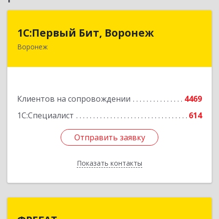
1С:Первый Бит, Воронеж
1С:Первый Бит, Воронеж
Воронеж
394006, Воронежская обл, Воронеж г, 20-летия
Октября ул, дом № 119, оф.711
Подробнее
Клиентов на сопровождении
4469
1С:Специалист
614
Отправить заявку
Отправить заявку
Показать контакты
Назад
ФРЕГАТ