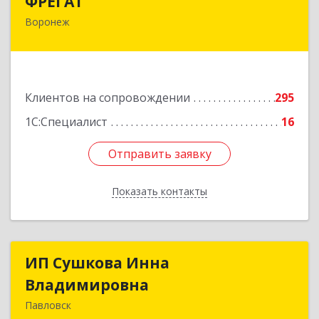
ФРЕГАТ
Воронеж
394006, Воронежская обл, Воронеж г,
Бахметьева ул, дом № 2Б, пом.I, офис 220
Подробнее
Клиентов на сопровождении
295
1С:Специалист
16
Отправить заявку
Отправить заявку
Показать контакты
Назад
ИП Сушкова Инна
ИП Сушкова Инна
Владимировна
Владимировна
Павловск