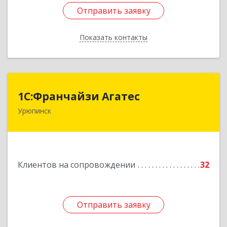
Отправить заявку
Отправить заявку
Показать контакты
Назад
1С:Франчайзи Агатес
1С:Франчайзи Агатес
Урюпинск
403113, Волгоградская обл, Урюпинск г, Ленина
пр-кт, дом № 90а
Подробнее
Клиентов на сопровождении
32
Отправить заявку
Отправить заявку