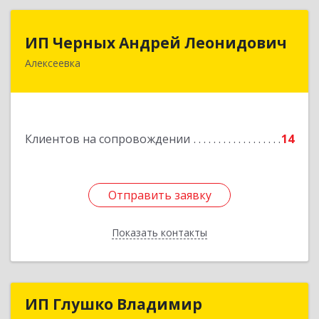
ИП Черных Андрей Леонидович
ИП Черных Андрей Леонидович
Алексеевка
309850, Белгородская обл, Алексеевский р-н,
Алексеевка г, Совхозная ул, дом № 23, кв.2
Подробнее
Клиентов на сопровождении
14
Отправить заявку
Отправить заявку
Показать контакты
Назад
ИП Глушко Владимир
ИП Глушко Владимир