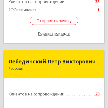
Клиентов на сопровождении
33
1С:Специалист
1
Отправить заявку
Отправить заявку
Показать контакты
Назад
Лебединский Петр Викторович
Лебединский Петр Викторович
Россошь
396650, Воронежская обл., г. Россошь, пер.
Крамского 11
Подробнее
Клиентов на сопровождении
23