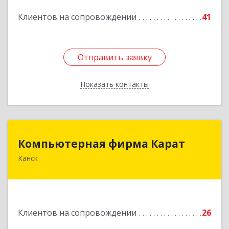
Подробнее
Клиентов на сопровождении
41
Отправить заявку
Отправить заявку
Показать контакты
Назад
Компьютерная фирма Карат
Компьютерная фирма Карат
Канск
663600, Красноярский край, Канск г,
Пролетарская ул, дом № 34
Подробнее
Клиентов на сопровождении
26