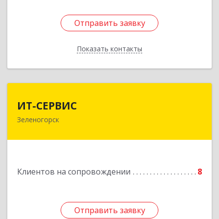
Отправить заявку
Отправить заявку
Показать контакты
Назад
ИТ-СЕРВИС
ИТ-СЕРВИС
Зеленогорск
663690, Красноярский край, Зеленогорск г,
Гагарина ул, дом № 34
Подробнее
Клиентов на сопровождении
8
Отправить заявку
Отправить заявку