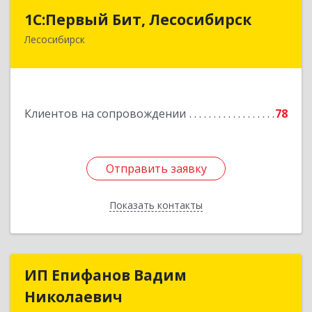
1С:Первый Бит, Лесосибирск
1С:Первый Бит, Лесосибирск
Лесосибирск
662544, Красноярский край, Лесосибирск г,
Привокзальная ул, дом № 12, оф.216
Подробнее
Клиентов на сопровождении
78
Отправить заявку
Отправить заявку
Показать контакты
Назад
ИП Епифанов Вадим
ИП Епифанов Вадим
Николаевич
Николаевич