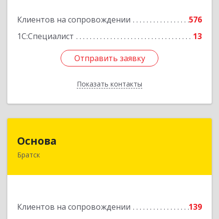
Подробнее
Клиентов на сопровождении
576
1С:Специалист
13
Отправить заявку
Отправить заявку
Показать контакты
Назад
Основа
Основа
Братск
665700, Иркутская обл, Братск г, Ленина
(Центральный ж/р) пр-кт, дом № 6, оф.1001
Подробнее
Клиентов на сопровождении
139