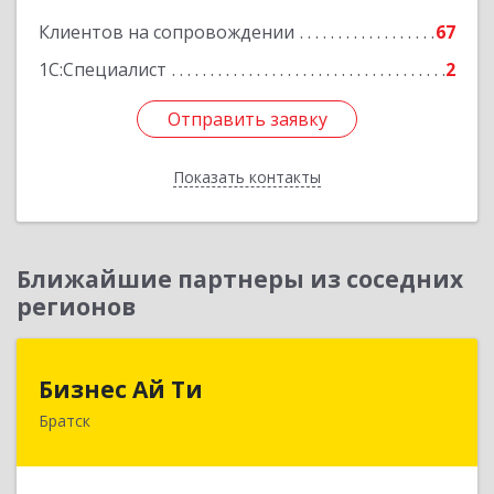
Клиентов на сопровождении
67
1С:Специалист
2
Отправить заявку
Отправить заявку
Показать контакты
Назад
Ближайшие партнеры из соседних
регионов
Бизнес Ай Ти
Бизнес Ай Ти
Братск
665717, Иркутская обл, Братск г, Центральный
жилрайон, Мира ул, дом № 27B, оф.14