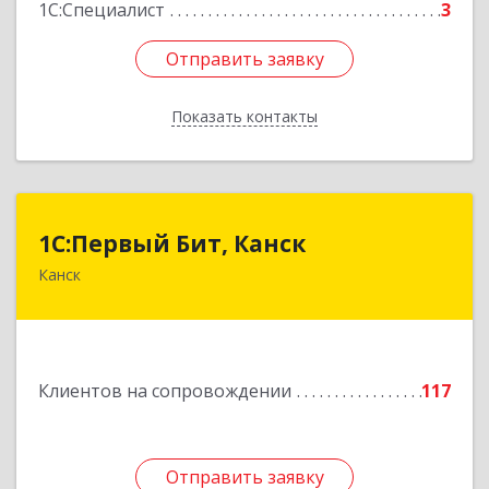
1С:Специалист
3
Отправить заявку
Отправить заявку
Показать контакты
Назад
1С:Первый Бит, Канск
1С:Первый Бит, Канск
Канск
663600, Красноярский край, Канск г, 30 лет
ВЛКСМ ул, дом № 20, пом.25
Подробнее
Клиентов на сопровождении
117
Отправить заявку
Отправить заявку