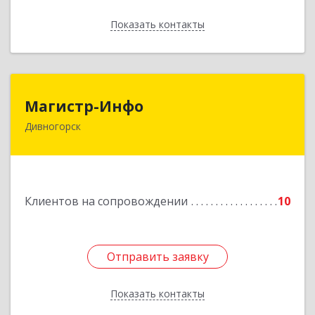
Показать контакты
Назад
Магистр-Инфо
Магистр-Инфо
Дивногорск
663090 Красноярский край Дивногорск г
Бочкина ул дом № 23
Подробнее
Клиентов на сопровождении
10
Отправить заявку
Отправить заявку
Показать контакты
Назад