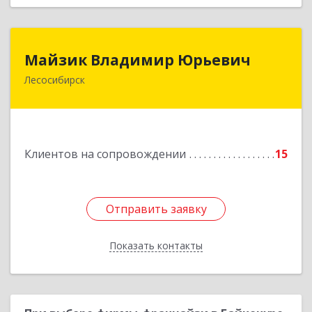
Майзик Владимир Юрьевич
Майзик Владимир Юрьевич
Лесосибирск
Подробнее
Клиентов на сопровождении
15
Отправить заявку
Отправить заявку
Показать контакты
Назад