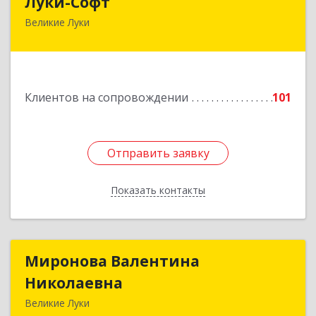
Луки-Софт
Великие Луки
182113, Псковская обл, Великие Луки г,
Октябрьский пр-кт, дом № 56А, оф.2
Подробнее
Клиентов на сопровождении
101
Отправить заявку
Отправить заявку
Показать контакты
Назад
Миронова Валентина
Миронова Валентина
Николаевна
Николаевна
Великие Луки