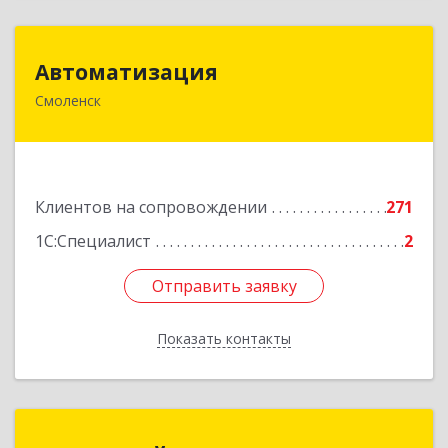
Автоматизация
Автоматизация
Смоленск
214019, Смоленская обл, Смоленск г, Марии
Октябрьской ул, дом № 16, оф.107
Подробнее
Клиентов на сопровождении
271
1С:Специалист
2
Отправить заявку
Отправить заявку
Показать контакты
Назад
1С:Франчайзинг. Оникс-М