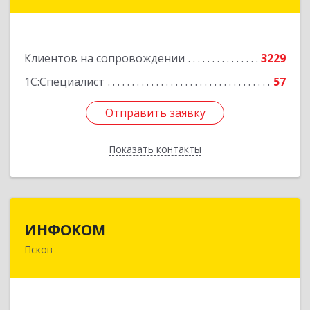
Краснофлотская ул, дом № 17
Подробнее
Клиентов на сопровождении
3229
1С:Специалист
57
Отправить заявку
Отправить заявку
Показать контакты
Назад
ИНФОКОМ
ИНФОКОМ
Псков
180000, Псковская обл, Псков г, Советская ул,
дом № 42г
Подробнее