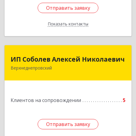
Отправить заявку
Отправить заявку
Показать контакты
Назад
ИП Соболев Алексей Николаевич
ИП Соболев Алексей Николаевич
Верхнеднепровский
Подробнее
Клиентов на сопровождении
5
Отправить заявку
Отправить заявку