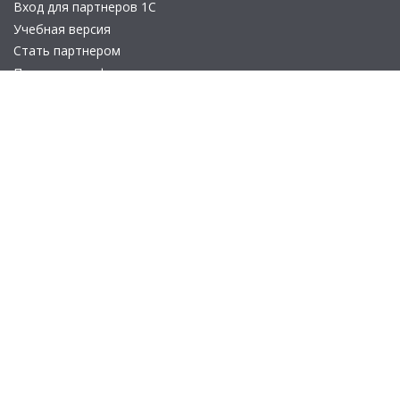
Вход для партнеров 1С
Учебная версия
Стать партнером
Политика конфиденциальности
Замечания по сайту
Другие сайты
Телефон:
+7 (495) 737-92-57
Email:
site_v8@1c.ru
Отдел продаж:
г. Москва
,
улица Селезнёвская, дом 21
© 2026 АО «Группа 1С» (правопреемник «1С»). Все права на сайт
защищены
© 2011- 2026 ООО «1С-Софт» (
о компании
).
Исключительное право на технологическую платформу
«1С:Предприятие 8» и типовые конфигурации программных