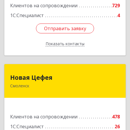
Клиентов на сопровождении
729
1С:Специалист
4
Отправить заявку
Отправить заявку
Показать контакты
Назад
Новая Цефея
Новая Цефея
Смоленск
214018, Смоленская обл, Смоленск г, Раевского
ул, дом № 10
Подробнее
Клиентов на сопровождении
478
1С:Специалист
26