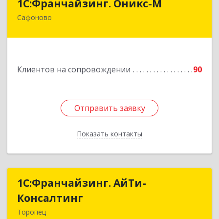
1С:Франчайзинг. Оникс-М
Сафоново
215500, Смоленская обл, Сафоновский р-н,
Сафоново г, Революционная ул, дом № 9а
Подробнее
Клиентов на сопровождении
90
Отправить заявку
Отправить заявку
Показать контакты
Назад
1С:Франчайзинг. АйТи-
1С:Франчайзинг. АйТи-
Консалтинг
Консалтинг
Торопец