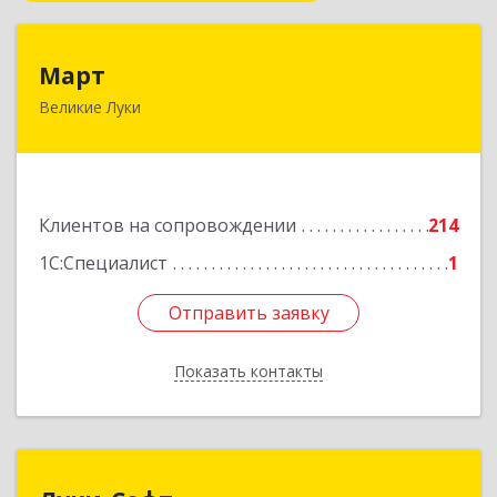
Март
Март
Великие Луки
182113, Псковская обл, Великие Луки г,
Ботвина ул, дом № 17 А, пом.1003
Подробнее
Клиентов на сопровождении
214
1С:Специалист
1
Отправить заявку
Отправить заявку
Показать контакты
Назад
Луки-Софт