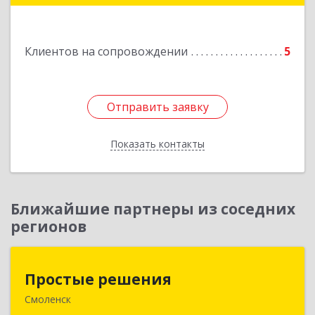
Подробнее
Клиентов на сопровождении
5
Отправить заявку
Отправить заявку
Показать контакты
Назад
Ближайшие партнеры из соседних
регионов
Простые решения
Простые решения
Смоленск
214015, Смоленская обл, Смоленск г, Большая