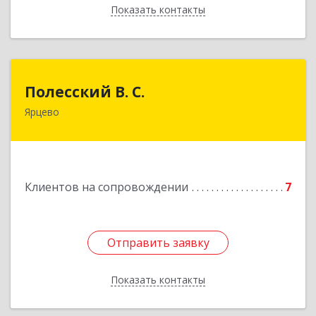
Показать контакты
Назад
Полесский В. С.
Полесский В. С.
Ярцево
215800,Смоленская обл. г. Ярцево,
ул.Краснофлотская д.30
Подробнее
Клиентов на сопровождении
7
Отправить заявку
Отправить заявку
Показать контакты
Назад