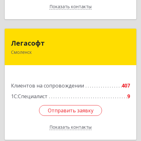
Показать контакты
Назад
Легасофт
Легасофт
Смоленск
214018, Смоленская обл, Смоленск г, Ново-
Рославльская ул, дом № 13
Подробнее
Клиентов на сопровождении
407
1С:Специалист
9
Отправить заявку
Отправить заявку
Показать контакты
Назад