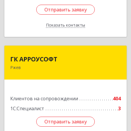
Отправить заявку
Отправить заявку
Показать контакты
Назад
ГК АРРОУСОФТ
ГК АРРОУСОФТ
Ржев
172381, Тверская обл, м.о. Ржевский, Ржев г,
Большая Спасская ул, дом № 15, кв.2А
Подробнее
Клиентов на сопровождении
404
1С:Специалист
3
Отправить заявку
Отправить заявку