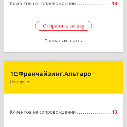
Клиентов на сопровождении
13
Отправить заявку
Отправить заявку
Показать контакты
Назад
1С:Франчайзинг.Альтаро
1С:Франчайзинг.Альтаро
Нелидово
172527, Тверская обл, Нелидово г, Матросова
ул, дом № 22, оф.1
Подробнее
Клиентов на сопровождении
13