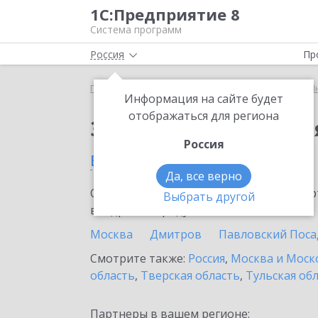
1С:Предприятие 8
Система программ
Россия
Пр
Главная
Сервисы ИТС
1С:Предприятие через И
Информация на сайте будет
отображаться для региона
Заказать 1С:Предпри
Россия
в Шаховской
Да, все верно
Ознакомьтесь с информационными карт
Выбрать другой
внедрение продукта.
Москва
Дмитров
Павловский Поса
Смотрите также:
Россия
,
Москва и Моск
область
,
Тверская область
,
Тульская об
Партнеры в вашем регионе: