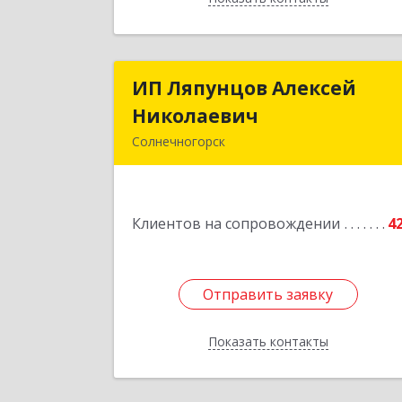
ИП Ляпунцов Алексей
ИП Ляпунцов Алексе
Николаевич
Николаеви
Солнечногорск
Подробне
Клиентов на сопровождении
4
Отправить заявку
Отправить заявку
Показать контакты
Назад