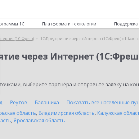
ограммы 1С
Платформа и технологии
Поддержка 
нтернет (1С:Фреш)
1С:Предприятие через Интернет (1С:Фреш) в Шахов
ятие через Интернет (1С:Фреш
очками, выберите партнёра и отправьте заявку на ко
д
Реутов
Балашиха
Показать все населенные
пу
овская область
,
Владимирская область
,
Калужская облас
ласть
,
Ярославская область