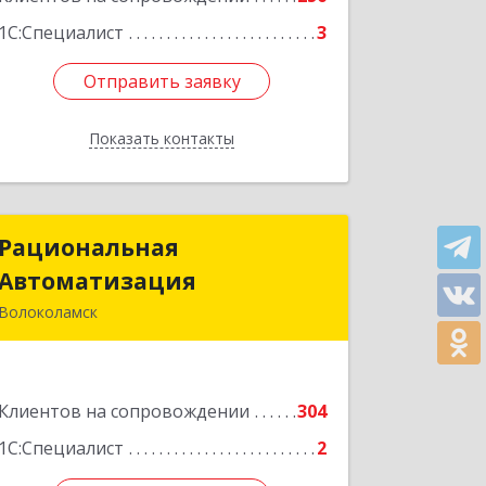
1С:Специалист
3
Отправить заявку
Отправить заявку
Показать контакты
Назад
Рациональная
Рациональная
Автоматизация
Автоматизация
Волоколамск
143600, Московская обл,
Волоколамский р-н, Волоколамск г,
Октябрьская пл, дом № 10, оф.12
Клиентов на сопровождении
304
Подробнее
1С:Специалист
2