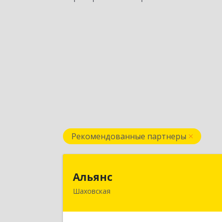
Рекомендованные партнеры
Альян
Альянс
Шаховская
143700, Московская обл, Шаховско
р-н, рп.Шаховская, ул.1-я Советская
дом № 4