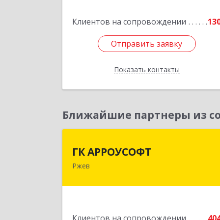
Подробне
Клиентов на сопровождении
13
Отправить заявку
Отправить заявку
Показать контакты
Назад
Ближайшие партнеры из со
ГК АРРОУСОФ
ГК АРРОУСОФТ
Ржев
172381, Тверская обл, м.о. Ржевский
Ржев г, Большая Спасская ул, дом 
15, кв.2
Подробне
Клиентов на сопровождении
40