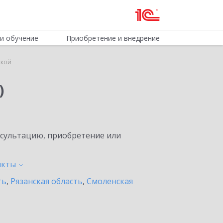
и обучение
Приобретение и внедрение
ской
)
нсультацию, приобретение или
нкты
ть
,
Рязанская область
,
Смоленская