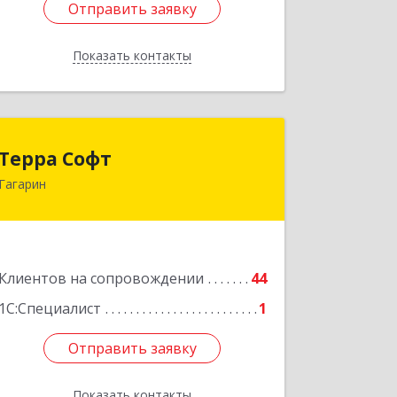
Отправить заявку
Отправить заявку
Показать контакты
Назад
Терра Софт
Терра Софт
Гагарин
215010, Смоленская обл, Гагарин г,
Ленина ул, дом № 12
Подробнее
Клиентов на сопровождении
44
1С:Специалист
1
Отправить заявку
Отправить заявку
Показать контакты
Назад